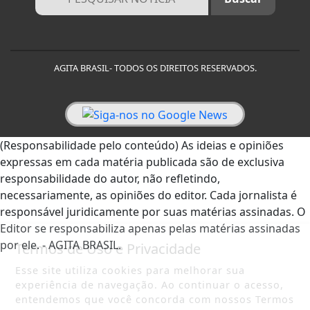
AGITA BRASIL- TODOS OS DIREITOS RESERVADOS.
(Responsabilidade pelo conteúdo) As ideias e opiniões
expressas em cada matéria publicada são de exclusiva
responsabilidade do autor, não refletindo,
necessariamente, as opiniões do editor. Cada jornalista é
responsável juridicamente por suas matérias assinadas. O
Editor se responsabiliza apenas pelas matérias assinadas
por ele. - AGITA BRASIL.
Termos de Uso e Privacidade
Esse site utiliza cookies para melhorar sua
experiência de navegação. Ao continuar o acesso,
entendemos que você concorda com nossos Termos