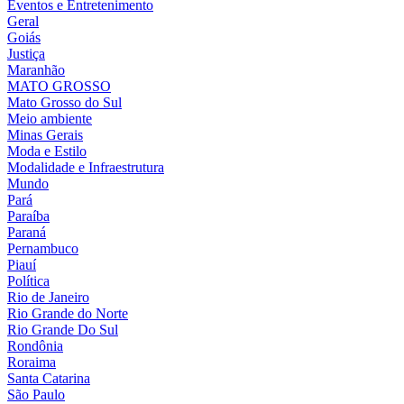
Eventos e Entretenimento
Geral
Goiás
Justiça
Maranhão
MATO GROSSO
Mato Grosso do Sul
Meio ambiente
Minas Gerais
Moda e Estilo
Modalidade e Infraestrutura
Mundo
Pará
Paraíba
Paraná
Pernambuco
Piauí
Política
Rio de Janeiro
Rio Grande do Norte
Rio Grande Do Sul
Rondônia
Roraima
Santa Catarina
São Paulo