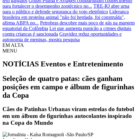
tem gargalos
Grupo Pluma e Aviagen compartilham conhecimento
para fortalecer o desempenho zootécnico no...
TRE-RJ abre urna
para o público e defende segurança do voto eletrônico
Liderança
brasileira em proteína animal "não foi herdada, foi construída",
afirma ABPA no...
Petrobras descobre mais poço de gás na margem
equatorial da Colômbia
Lei que aumenta punição a crimes digitais
contra crianças é sancionada
Gravidez reduz oportunidades e
autonomia de meninas, mostra pesquisa
EM ALTA
MENU
NOTÍCIAS
Eventos e Entretenimento
Seleção de quatro patas: cães ganham
posições em campo e álbum de figurinhas
da Copa
Cães do Patinhas Urbanas viram estrelas do futebol
em um álbum de figurinhas autocolantes inspirado
na Copa do Mundo