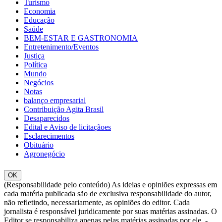
Turismo
Economia
Educação
Saúde
BEM-ESTAR E GASTRONOMIA
Entretenimento/Eventos
Justiça
Política
Mundo
Negócios
Notas
balanço empresarial
Contribuição Agita Brasil
Desaparecidos
Edital e Aviso de licitaçãoes
Esclarecimentos
Obituário
Agronegócio
OK
(Responsabilidade pelo conteúdo) As ideias e opiniões expressas em
cada matéria publicada são de exclusiva responsabilidade do autor,
não refletindo, necessariamente, as opiniões do editor. Cada
jornalista é responsável juridicamente por suas matérias assinadas. O
Editor se responsabiliza apenas pelas matérias assinadas por ele. -