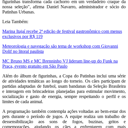
figurinhas transforma cada cachorro em um verdadeiro craque da
nossa seleção", afirma Daniel Navarro, administrador e sócio do
Patinhas Urbanas.
Leia Também:
Marina Itajaí recebe 2ª edição de festival gastronômico com menus
exclusivos por R$ 119
Meteorologia e navegação são tema de workshop com Giovanni
Dolif no litoral paulista
MC Bruno MS e MC Brenninho VJ lideram line-up do Funk na
Praça, evento gratuito em São Paulo
Além do álbum de figurinhas, a Copa do Patinhas inclui uma série
de atividades temáticas ao longo do torneio. Os cães participam de
partidas adaptadas de futebol, usam bandanas da Seleção Brasileira
e interagem em brincadeiras planejadas para estimular movimento,
socialização e gasto de energia, sempre respeitando o perfil e os
limites de cada animal.
A programação também contempla ações voltadas ao bem-estar dos
pets durante o período de jogos. A equipe realiza um trabalho de
dessensibilização aos sons de fogos, buzinas, gritos e
comemorações, ajudando os cães a enfrentarem com mais