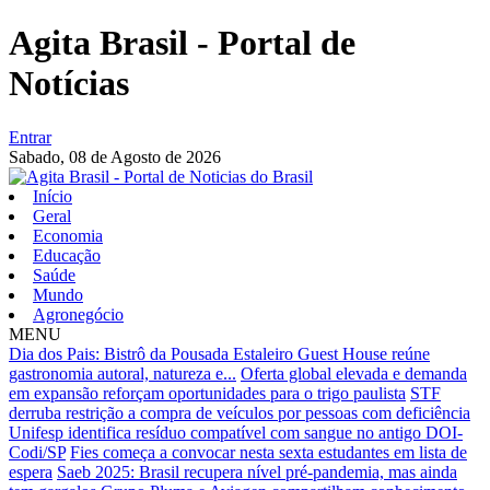
Agita Brasil - Portal de
Notícias
Entrar
Sabado,
08 de Agosto de 2026
Início
Geral
Economia
Educação
Saúde
Mundo
Agronegócio
MENU
Dia dos Pais: Bistrô da Pousada Estaleiro Guest House reúne
gastronomia autoral, natureza e...
Oferta global elevada e demanda
em expansão reforçam oportunidades para o trigo paulista
STF
derruba restrição a compra de veículos por pessoas com deficiência
Unifesp identifica resíduo compatível com sangue no antigo DOI-
Codi/SP
Fies começa a convocar nesta sexta estudantes em lista de
espera
Saeb 2025: Brasil recupera nível pré-pandemia, mas ainda