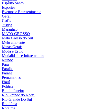
Espírito Santo
Esportes
Eventos e Entretenimento
Geral
Goiás
Justiça
Maranhão
MATO GROSSO
Mato Grosso do Sul
Meio ambiente
Minas Gerais
Moda e Estilo
Modalidade e Infraestrutura
Mundo
Pará
Paraíba
Paraná
Pernambuco
Piauí
Política
Rio de Janeiro
Rio Grande do Norte
Rio Grande Do Sul
Rondônia
Roraima