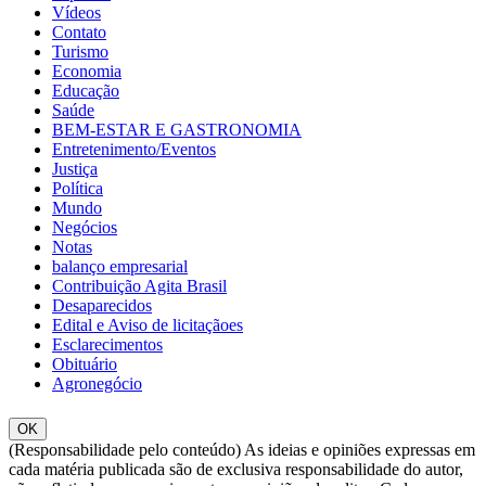
Vídeos
Contato
Turismo
Economia
Educação
Saúde
BEM-ESTAR E GASTRONOMIA
Entretenimento/Eventos
Justiça
Política
Mundo
Negócios
Notas
balanço empresarial
Contribuição Agita Brasil
Desaparecidos
Edital e Aviso de licitaçãoes
Esclarecimentos
Obituário
Agronegócio
OK
(Responsabilidade pelo conteúdo) As ideias e opiniões expressas em
cada matéria publicada são de exclusiva responsabilidade do autor,