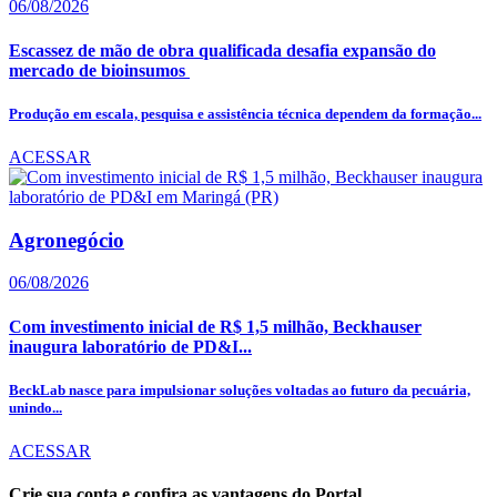
06/08/2026
Escassez de mão de obra qualificada desafia expansão do
mercado de bioinsumos
Produção em escala, pesquisa e assistência técnica dependem da formação...
ACESSAR
Agronegócio
06/08/2026
Com investimento inicial de R$ 1,5 milhão, Beckhauser
inaugura laboratório de PD&I...
BeckLab nasce para impulsionar soluções voltadas ao futuro da pecuária,
unindo...
ACESSAR
Crie sua conta e confira as vantagens do Portal