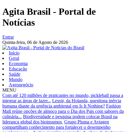
Agita Brasil - Portal de
Notícias
Entrar
Quinta-feira,
06 de Agosto de 2026
Início
Geral
Economia
Educação
Saúde
Mundo
Agronegócio
MENU
Com até 120 milhões de praticantes no mundo, pickleball passa a
integrar as áreas de lazer...
Lesoir, da Holanda, questiona inércia
humana diante da urgência ambiental em Is It Nothing?
Fashion
Mall reúne opções de almoço para o Dia dos Pais com sabores da
culinária...
Biodiversidade e pesquisa podem colocar Brasil na
liderança global dos bioinsumos
Grupo Pluma e Aviagen
compartilham conhecimento para fortalecer o desempenho