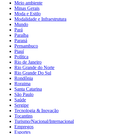
Meio ambiente
Minas Gerais
Moda e Estilo
Modalidade e Infraestrutura
Mundo
Pará
Paraíba
Paraná
Pernambuco
Piauí
Política
Rio de Janeiro
Rio Grande do Norte
Rio Grande Do Sul
Rondônia
Roraima
Santa Catarina
São Paulo
Saúde
Sergipe
Tecnologia & Inovação
Tocantins
Turismo/Nacional/Internacional
Empregos
Esportes