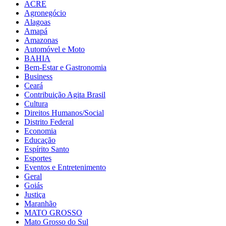
ACRE
Agronegócio
Alagoas
Amapá
Amazonas
Automóvel e Moto
BAHIA
Bem-Estar e Gastronomia
Business
Ceará
Contribuição Agita Brasil
Cultura
Direitos Humanos/Social
Distrito Federal
Economia
Educação
Espírito Santo
Esportes
Eventos e Entretenimento
Geral
Goiás
Justiça
Maranhão
MATO GROSSO
Mato Grosso do Sul