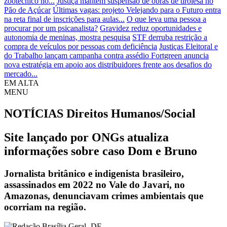
zootécnico no...
Justiça mantém suspensão de obras de tirolesa no
Pão de Açúcar
Últimas vagas: projeto Velejando para o Futuro entra
na reta final de inscrições para aulas...
O que leva uma pessoa a
procurar por um psicanalista?
Gravidez reduz oportunidades e
autonomia de meninas, mostra pesquisa
STF derruba restrição a
compra de veículos por pessoas com deficiência
Justiças Eleitoral e
do Trabalho lançam campanha contra assédio
Fortgreen anuncia
nova estratégia em apoio aos distribuidores frente aos desafios do
mercado...
EM ALTA
MENU
NOTÍCIAS
Direitos Humanos/Social
Site lançado por ONGs atualiza
informações sobre caso Dom e Bruno
Jornalista britânico e indigenista brasileiro,
assassinados em 2022 no Vale do Javari, no
Amazonas, denunciavam crimes ambientais que
ocorriam na região.