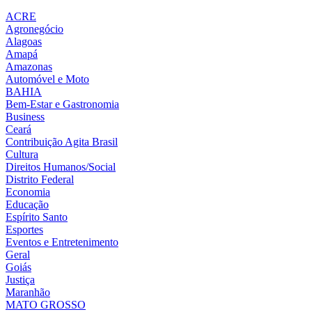
ACRE
Agronegócio
Alagoas
Amapá
Amazonas
Automóvel e Moto
BAHIA
Bem-Estar e Gastronomia
Business
Ceará
Contribuição Agita Brasil
Cultura
Direitos Humanos/Social
Distrito Federal
Economia
Educação
Espírito Santo
Esportes
Eventos e Entretenimento
Geral
Goiás
Justiça
Maranhão
MATO GROSSO