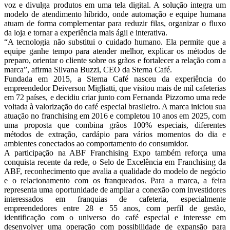
voz e divulga produtos em uma tela digital. A solução integra um
modelo de atendimento híbrido, onde automação e equipe humana
atuam de forma complementar para reduzir filas, organizar o fluxo
da loja e tornar a experiência mais ágil e interativa.
“A tecnologia não substitui o cuidado humano. Ela permite que a
equipe ganhe tempo para atender melhor, explicar os métodos de
preparo, orientar o cliente sobre os grãos e fortalecer a relação com a
marca”, afirma Silvana Buzzi, CEO da Sterna Café.
Fundada em 2015, a Sterna Café nasceu da experiência do
empreendedor Deiverson Migliatti, que visitou mais de mil cafeterias
em 72 países, e decidiu criar junto com Fernanda Pizzorno uma rede
voltada à valorização do café especial brasileiro. A marca iniciou sua
atuação no franchising em 2016 e completou 10 anos em 2025, com
uma proposta que combina grãos 100% especiais, diferentes
métodos de extração, cardápio para vários momentos do dia e
ambientes conectados ao comportamento do consumidor.
A participação na ABF Franchising Expo também reforça uma
conquista recente da rede, o Selo de Excelência em Franchising da
ABF, reconhecimento que avalia a qualidade do modelo de negócio
e o relacionamento com os franqueados. Para a marca, a feira
representa uma oportunidade de ampliar a conexão com investidores
interessados em franquias de cafeteria, especialmente
empreendedores entre 28 e 55 anos, com perfil de gestão,
identificação com o universo do café especial e interesse em
desenvolver uma operação com possibilidade de expansão para