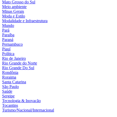
Mato Grosso do Sul
Meio ambiente
Minas Gerais
Moda e Estilo
Modalidade e Infraestrutura
Mundo
Pará
Paraíba
Paraná
Pernambuco
Piauí
Política
Rio de Janeiro
Rio Grande do Norte
Rio Grande Do Sul
Rondônia
Roraima
Santa Catarina
São Paulo
Saúde
Sergipe
Tecnologia & Inovação
Tocantins
Turismo/Nacional/Internacional