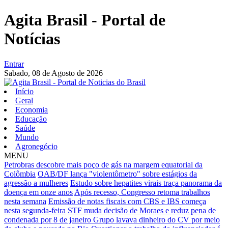
Agita Brasil - Portal de
Notícias
Entrar
Sabado,
08 de Agosto de 2026
Início
Geral
Economia
Educação
Saúde
Mundo
Agronegócio
MENU
Petrobras descobre mais poço de gás na margem equatorial da
Colômbia
OAB/DF lança "violentômetro" sobre estágios da
agressão a mulheres
Estudo sobre hepatites virais traça panorama da
doença em onze anos
Após recesso, Congresso retoma trabalhos
nesta semana
Emissão de notas fiscais com CBS e IBS começa
nesta segunda-feira
STF muda decisão de Moraes e reduz pena de
condenada por 8 de janeiro
Grupo lavava dinheiro do CV por meio