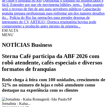
de clube e pousada no Rio
Questionar o trabalho do influenciador é
fácil. Entender por que ele movimenta bilhões, nem...
Saiba quando
será o recesso de fim de ano para servidores públicos
Capacitação
gratuita prepara profissionais para enfrentar um dos maiores desafios
do...
Polícia do Rio faz operações para prender dezenas de
integrantes do CV
ARTIGO | Doença respiratória bovina pode
comprometer a produção antes mesmo da primeira...
EM ALTA
MENU
NOTÍCIAS
Business
Sterna Café participa da ABF 2026 com
robô atendente, cafés especiais e diversos
formatos de franquias
Rede chega à feira com 100 unidades, crescimento de
52% no número de lojas e robô atendente como
destaque na experiência com os clientes
Jornalista - Kaísa...