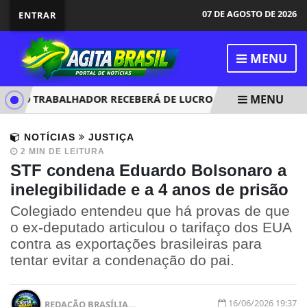
07 DE AGOSTO DE 2026
ENTRAR
MENU
MENU
 O TRABALHADOR RECEBERÁ DE LUCRO DO FGTS
JUSTIÇ
NOTÍCIAS
JUSTIÇA
2 MIN DE LEITURA
STF condena Eduardo Bolsonaro a
inelegibilidade e a 4 anos de prisão
Colegiado entendeu que há provas de que
o ex-deputado articulou o tarifaço dos EUA
contra as exportações brasileiras para
tentar evitar a condenação do pai.
16/06/2026 19:37
REDAÇÃO BRASÍLIA...