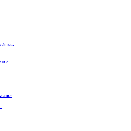
são na...
z anos
..