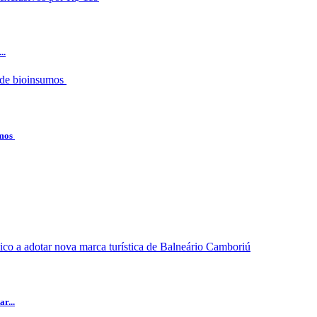
..
umos
r...