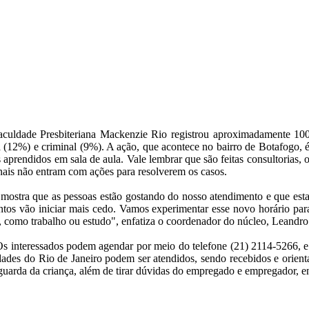
Faculdade Presbiteriana Mackenzie Rio registrou aproximadamente 100
a (12%) e criminal (9%). A ação, que acontece no bairro de Botafogo, é
 aprendidos em sala de aula. Vale lembrar que são feitas consultorias,
nais não entram com ações para resolverem os casos.
mostra que as pessoas estão gostando do nosso atendimento e que esta
entos vão iniciar mais cedo. Vamos experimentar esse novo horário pa
, como trabalho ou estudo", enfatiza o coordenador do núcleo, Leandro
 Os interessados podem agendar por meio do telefone (21) 2114-5266, e
idades do Rio de Janeiro podem ser atendidos, sendo recebidos e orient
 guarda da criança, além de tirar dúvidas do empregado e empregador, en