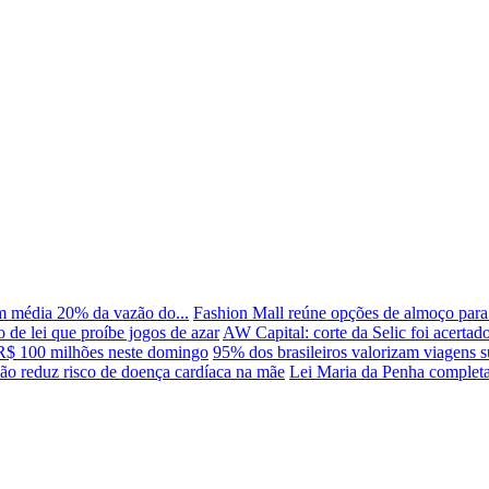
m média 20% da vazão do...
Fashion Mall reúne opções de almoço para 
de lei que proíbe jogos de azar
AW Capital: corte da Selic foi acertad
R$ 100 milhões neste domingo
95% dos brasileiros valorizam viagens su
 reduz risco de doença cardíaca na mãe
Lei Maria da Penha completa