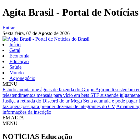
Agita Brasil - Portal de Notícias
Entrar
Sexta-feira,
07 de Agosto de 2026
Início
Geral
Economia
Educação
Saúde
Mundo
Agronegócio
MENU
Estudo aponta que águas de fazenda do Grupo Agronelli sustentam e
teleatendimentos mensais para vício em bets
STF suspende julgamento 
Justiça a retirada do Discord do ar
Mega Sena acumula e pode pagar 
faz operações para prender dezenas de integrantes do CV
Amamentação
informações da inscrição
EM ALTA
MENU
NOTÍCIAS
Educação