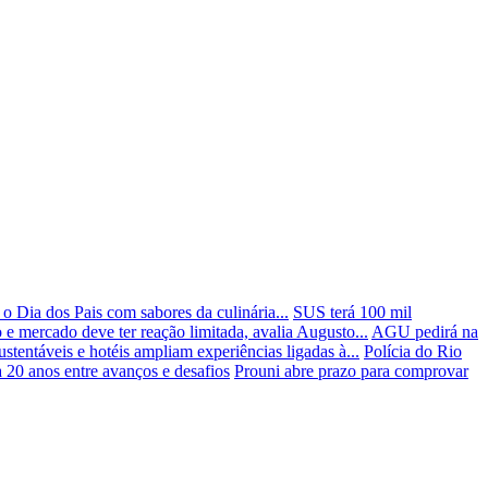
o Dia dos Pais com sabores da culinária...
SUS terá 100 mil
o e mercado deve ter reação limitada, avalia Augusto...
AGU pedirá na
stentáveis e hotéis ampliam experiências ligadas à...
Polícia do Rio
 20 anos entre avanços e desafios
Prouni abre prazo para comprovar