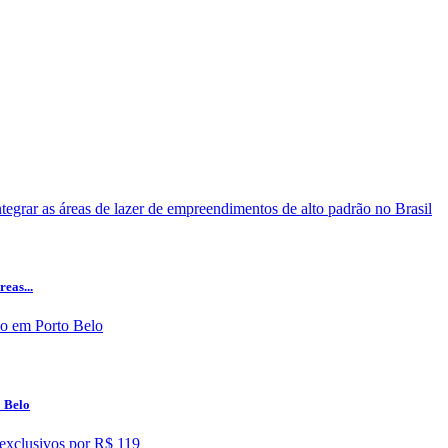
eas...
o Belo