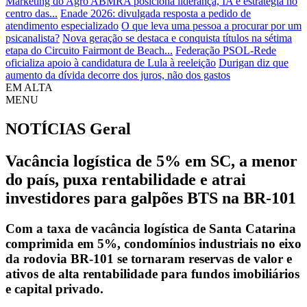
Marketing do Agro ABMRA posiciona liderança, IA e estratégia no
centro das...
Enade 2026: divulgada resposta a pedido de
atendimento especializado
O que leva uma pessoa a procurar por um
psicanalista?
Nova geração se destaca e conquista títulos na sétima
etapa do Circuito Fairmont de Beach...
Federação PSOL-Rede
oficializa apoio à candidatura de Lula à reeleição
Durigan diz que
aumento da dívida decorre dos juros, não dos gastos
EM ALTA
MENU
NOTÍCIAS
Geral
Vacância logística de 5% em SC, a menor
do país, puxa rentabilidade e atrai
investidores para galpões BTS na BR-101
Com a taxa de vacância logística de Santa Catarina
comprimida em 5%, condomínios industriais no eixo
da rodovia BR-101 se tornaram reservas de valor e
ativos de alta rentabilidade para fundos imobiliários
e capital privado.