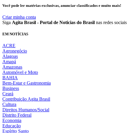
Você pode ler matérias exclusivas, anunciar classificados e muito mais!
Criar minha conta
Siga
Agita Brasil - Portal de Noticias do Brasil
nas redes sociais
EM NOTÍCIAS
ACRE
Agronegócio
Alagoas
Amapá
Amazonas
Automóvel e Moto
BAHIA
Bem-Estar e Gastronomia
Business
Ceará
Contribuição Agita Brasil
Cultura
Direitos Humanos/Social
Distrito Federal
Economia
Educação
Espírito Santo