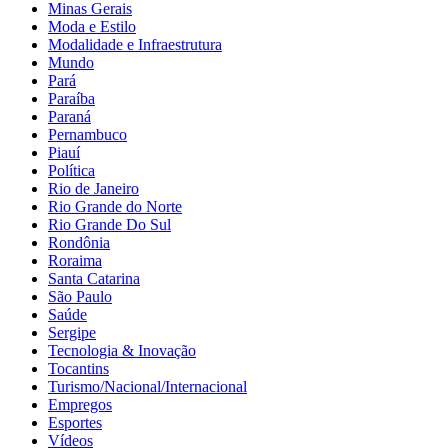
Minas Gerais
Moda e Estilo
Modalidade e Infraestrutura
Mundo
Pará
Paraíba
Paraná
Pernambuco
Piauí
Política
Rio de Janeiro
Rio Grande do Norte
Rio Grande Do Sul
Rondônia
Roraima
Santa Catarina
São Paulo
Saúde
Sergipe
Tecnologia & Inovação
Tocantins
Turismo/Nacional/Internacional
Empregos
Esportes
Vídeos