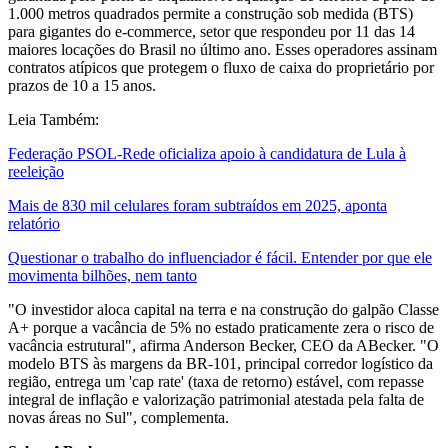
1.000 metros quadrados permite a construção sob medida (BTS)
para gigantes do e-commerce, setor que respondeu por 11 das 14
maiores locações do Brasil no último ano. Esses operadores assinam
contratos atípicos que protegem o fluxo de caixa do proprietário por
prazos de 10 a 15 anos.
Leia Também:
Federação PSOL-Rede oficializa apoio à candidatura de Lula à
reeleição
Mais de 830 mil celulares foram subtraídos em 2025, aponta
relatório
Questionar o trabalho do influenciador é fácil. Entender por que ele
movimenta bilhões, nem tanto
"O investidor aloca capital na terra e na construção do galpão Classe
A+ porque a vacância de 5% no estado praticamente zera o risco de
vacância estrutural", afirma Anderson Becker, CEO da ABecker. "O
modelo BTS às margens da BR-101, principal corredor logístico da
região, entrega um 'cap rate' (taxa de retorno) estável, com repasse
integral de inflação e valorização patrimonial atestada pela falta de
novas áreas no Sul", complementa.