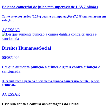
Balança comercial de julho tem superávit de US$ 7 bilhões
Tanto as exportações (6,2%) quanto as importações (7,6%) aumentaram em
relação...
ACESSAR
Direitos Humanos/Social
06/08/2026
Lei que aumenta punição a crimes digitais contra crianças é
sancionada
A lei endurece a pena do aliciamento quando houver uso de inteligência
artificial...
ACESSAR
Crie sua conta e confira as vantagens do Portal