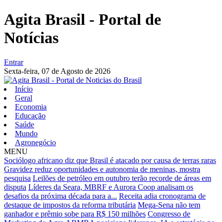
Agita Brasil - Portal de
Notícias
Entrar
Sexta-feira,
07 de Agosto de 2026
Início
Geral
Economia
Educação
Saúde
Mundo
Agronegócio
MENU
Sociólogo africano diz que Brasil é atacado por causa de terras raras
Gravidez reduz oportunidades e autonomia de meninas, mostra
pesquisa
Leilões de petróleo em outubro terão recorde de áreas em
disputa
Líderes da Seara, MBRF e Aurora Coop analisam os
desafios da próxima década para a...
Receita adia cronograma de
destaque de impostos da reforma tributária
Mega-Sena não tem
ganhador e prêmio sobe para R$ 150 milhões
Congresso de