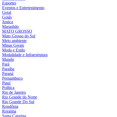
Esportes
Eventos e Entretenimento
Geral
Goiás
Justiça
Maranhão
MATO GROSSO
Mato Grosso do Sul
Meio ambiente
Minas Gerais
Moda e Estilo
Modalidade e Infraestrutura
Mundo
Pará
Paraíba
Paraná
Pernambuco
Piauí
Política
Rio de Janeiro
Rio Grande do Norte
Rio Grande Do Sul
Rondônia
Roraima
Santa Catarina