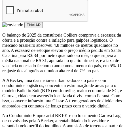
ENVIAR
O balanço de 2025 da consultoria Colliers comprova a escassez da
oferta e a proteção contra a inflação para galpões logísticos. O
mercado brasileiro absorveu 4,8 milhões de metros quadrados no
ano. A escassez de estoque elevou o preço médio pedido em Santa
Catarina para R$ 34 por metro quadrado ao mês, o que supera a
média nacional de R$ 31, apurada no quarto trimestre, e a taxa de
vacância no estado fechou o ano como a menor do país, em 5%. O
reajuste dos aluguéis acumulou alta real de 7% no país.
A ABecker, uma das maiores urbanizadoras do país e com
condomínios logísticos, concentra a estruturação de áreas para o
modelo Build to Suit (BTS) em Joinville, maior economia de SC, e
Garuva, cidade em ascensão localizada divisa com o Paraná. Com
isso, converte infraestrutura Classe A+ em geradores de dividendos
ancorados em contratos de longo prazo com o varejo digital.
No Condomínio Empresarial BR101 e no loteamento Garuva Log,
desenvolvidos pela ABecker, a rentabilidade do investidor é
garantida pelo perfil do inquilino. A aquisição de terrenos a partir de