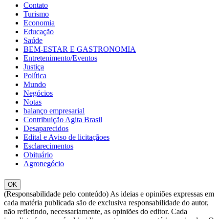
Contato
Turismo
Economia
Educação
Saúde
BEM-ESTAR E GASTRONOMIA
Entretenimento/Eventos
Justiça
Política
Mundo
Negócios
Notas
balanço empresarial
Contribuição Agita Brasil
Desaparecidos
Edital e Aviso de licitaçãoes
Esclarecimentos
Obituário
Agronegócio
OK
(Responsabilidade pelo conteúdo) As ideias e opiniões expressas em
cada matéria publicada são de exclusiva responsabilidade do autor,
não refletindo, necessariamente, as opiniões do editor. Cada