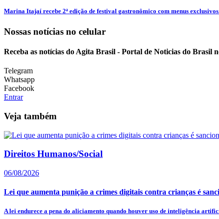
Marina Itajaí recebe 2ª edição de festival gastronômico com menus exclusivos.
Nossas notícias
no celular
Receba as notícias do Agita Brasil - Portal de Noticias do Brasil
Telegram
Whatsapp
Facebook
Entrar
Veja também
Direitos Humanos/Social
06/08/2026
Lei que aumenta punição a crimes digitais contra crianças é san
A lei endurece a pena do aliciamento quando houver uso de inteligência artifici