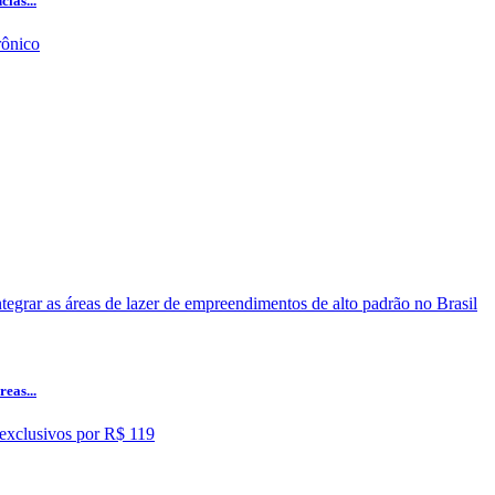
ias...
eas...