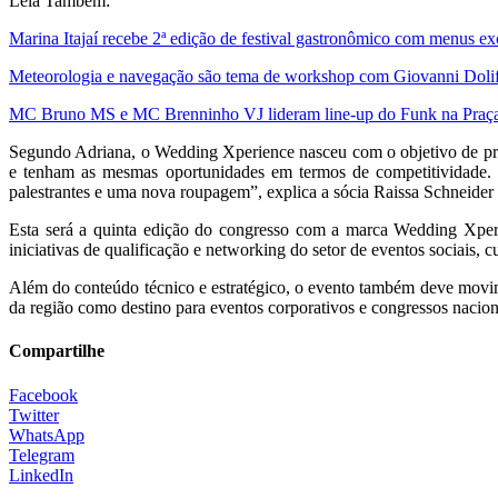
Leia Também:
Marina Itajaí recebe 2ª edição de festival gastronômico com menus e
Meteorologia e navegação são tema de workshop com Giovanni Dolif n
MC Bruno MS e MC Brenninho VJ lideram line-up do Funk na Praça,
Segundo Adriana, o Wedding Xperience nasceu com o objetivo de prom
e tenham as mesmas oportunidades em termos de competitividade. 
palestrantes e uma nova roupagem”, explica a sócia Raissa Schneider 
Esta será a quinta edição do congresso com a marca Wedding Xperi
iniciativas de qualificação e networking do setor de eventos sociais, cu
Além do conteúdo técnico e estratégico, o evento também deve movime
da região como destino para eventos corporativos e congressos nacion
Compartilhe
Facebook
Twitter
WhatsApp
Telegram
LinkedIn