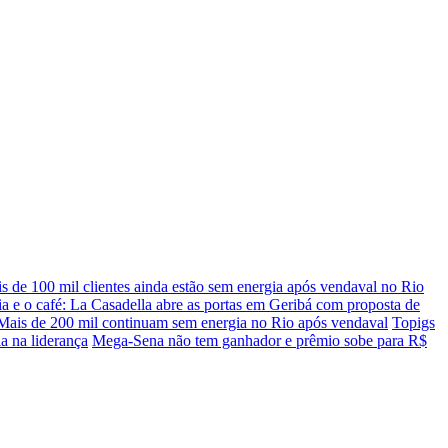
s de 100 mil clientes ainda estão sem energia após vendaval no Rio
ia e o café: La Casadella abre as portas em Geribá com proposta de
Mais de 200 mil continuam sem energia no Rio após vendaval
Topigs
a na liderança
Mega-Sena não tem ganhador e prêmio sobe para R$