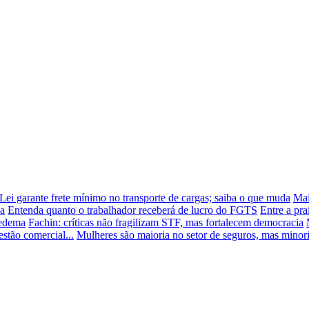
Lei garante frete mínimo no transporte de cargas; saiba o que muda
Mai
da
Entenda quanto o trabalhador receberá de lucro do FGTS
Entre a pra
pedema
Fachin: críticas não fragilizam STF, mas fortalecem democracia
stão comercial...
Mulheres são maioria no setor de seguros, mas minori