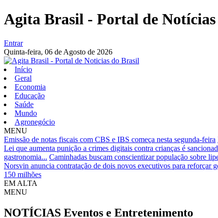
Agita Brasil - Portal de Notícias
Entrar
Quinta-feira,
06 de Agosto de 2026
Início
Geral
Economia
Educação
Saúde
Mundo
Agronegócio
MENU
Emissão de notas fiscais com CBS e IBS começa nesta segunda-feira
Lei que aumenta punição a crimes digitais contra crianças é sanciona
gastronomia...
Caminhadas buscam conscientizar população sobre li
Norsvin anuncia contratação de dois novos executivos para reforçar ge
150 milhões
EM ALTA
MENU
NOTÍCIAS
Eventos e Entretenimento