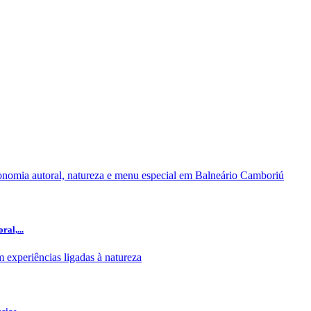
al,...