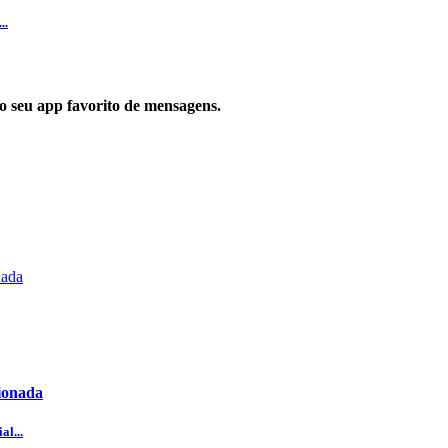
..
 no seu app favorito de mensagens.
cionada
al...