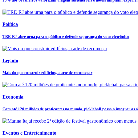
95% dos brasileiros valorizam viagens sustentáveis e hotéis ampliam experiênc
Política
TRE-RJ abre urna para o público e defende segurança do voto eletrônico
Legado
Mais do que construir edifícios, a arte de recomeçar
Economia
Com até 120 milhões de praticantes no mundo, pickleball passa a integrar as ár
Eventos e Entretenimento