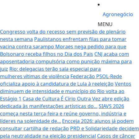
Agronegócio
MENU
Congresso volta do recesso sem previsão de plenário
nesta semana
Paulistanos enfrentam filas para tomar
vacina contra sarampo
Moraes nega pedido para que
Bolsonaro receba filhos no Dia dos Pais
CNJ acaba com
aposentadoria compulsória como punição máxima para
juiz
Rio: delegacias terão sala especial para
mulheres vítimas de violência
Federação PSOL-Rede
oficializa apoio à candidatura de Lula à reeleição
Ventos
diminuem de intensidade e município do Rio volta ao
Estágio 1
Casa de Cultura É Círio Outra Vez abre edição
dedicada às manifestações artísticas do...
SIAVS 2026
começa nesta terça-feira e reúne governo, indústria e
líderes na solenidade de...
Encceja 2026: alunos já podem
consultar cartilha de redação
PRD e Solidariedade decidem
pela neutralidade na eleição presidencial
Casos de câncer