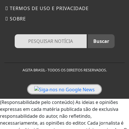
TERMOS DE USO E PRIVACIDADE
SOBRE
AGITA BRASIL- TODOS OS DIREITOS RESERVADOS.
Termos de Uso e Privacidade
Esse site utiliza cookies para melhorar sua
(Responsabilidade pelo conteúdo) As ideias e opiniões
experiência de navegação. Ao continuar o acesso,
expressas em cada matéria publicada são de exclusiva
entendemos que você concorda com nossos Termos
de Uso e Privacidade.
responsabilidade do autor, não refletindo,
PARA MAIS INFORMAÇÕES,
ACESSE NOSSOS TERMOS
necessariamente, as opiniões do editor. Cada jornalista é
CLICANDO AQUI