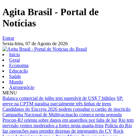
Agita Brasil - Portal de
Notícias
Entrar
Sexta-feira,
07 de Agosto de 2026
Início
Geral
Economia
Educação
Saúde
Mundo
Agronegócio
MENU
Balança comercial de julho tem superávit de US$ 7 bilhões
SP:
greve na CPTM paralisa parcialmente três linhas de trens
Candidatos do Encceja 2026 podem consultar o cartão de inscrição
Campanha Nacional de Multivacinação começa nesta segunda
Procon-RJ orienta sobre danos em aparelhos por falta de luz
Rio tem
previsão ventos moderados a fortes nesta quarta-feira
Polícia do Rio
faz operações para prender dezenas de integrantes do CV
Rock