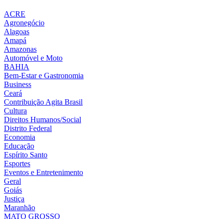
ACRE
Agronegócio
Alagoas
Amapá
Amazonas
Automóvel e Moto
BAHIA
Bem-Estar e Gastronomia
Business
Ceará
Contribuição Agita Brasil
Cultura
Direitos Humanos/Social
Distrito Federal
Economia
Educação
Espírito Santo
Esportes
Eventos e Entretenimento
Geral
Goiás
Justiça
Maranhão
MATO GROSSO