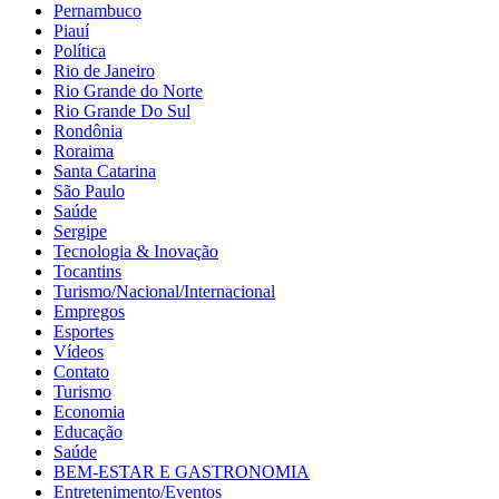
Pernambuco
Piauí
Política
Rio de Janeiro
Rio Grande do Norte
Rio Grande Do Sul
Rondônia
Roraima
Santa Catarina
São Paulo
Saúde
Sergipe
Tecnologia & Inovação
Tocantins
Turismo/Nacional/Internacional
Empregos
Esportes
Vídeos
Contato
Turismo
Economia
Educação
Saúde
BEM-ESTAR E GASTRONOMIA
Entretenimento/Eventos