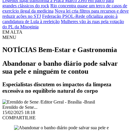
Legends Itajaí transforma a Praça Marco Zero em palco para
grandes clássicos do rock
Rio concentra quase um terço de casos de
exercício ilegal da medicina
Nova lei cria filtros para recursos e deve
reduzir ações no STJ
Federação PSOL-Rede oficializa apoio à
candidatura de Lula à reeleição
Mulheres vão às ruas pela votação
do PL da Misoginia
EM ALTA
MENU
NOTÍCIAS
Bem-Estar e Gastronomia
Abandonar o banho diário pode salvar
sua pele e ninguém te contou
Especialistas discutem os impactos da limpeza
excessiva no equilíbrio natural do corpo
Erenildo de Sene...
15/02/2025 18:18
COMPARTILHE