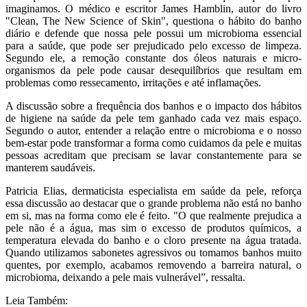
imaginamos. O médico e escritor James Hamblin, autor do livro
"Clean, The New Science of Skin", questiona o hábito do banho
diário e defende que nossa pele possui um microbioma essencial
para a saúde, que pode ser prejudicado pelo excesso de limpeza.
Segundo ele, a remoção constante dos óleos naturais e micro-
organismos da pele pode causar desequilíbrios que resultam em
problemas como ressecamento, irritações e até inflamações.
A discussão sobre a frequência dos banhos e o impacto dos hábitos
de higiene na saúde da pele tem ganhado cada vez mais espaço.
Segundo o autor, entender a relação entre o microbioma e o nosso
bem-estar pode transformar a forma como cuidamos da pele e muitas
pessoas acreditam que precisam se lavar constantemente para se
manterem saudáveis.
Patricia Elias, dermaticista especialista em saúde da pele, reforça
essa discussão ao destacar que o grande problema não está no banho
em si, mas na forma como ele é feito. "O que realmente prejudica a
pele não é a água, mas sim o excesso de produtos químicos, a
temperatura elevada do banho e o cloro presente na água tratada.
Quando utilizamos sabonetes agressivos ou tomamos banhos muito
quentes, por exemplo, acabamos removendo a barreira natural, o
microbioma, deixando a pele mais vulnerável”, ressalta.
Leia Também: