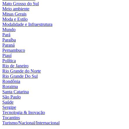
Mato Grosso do Sul
Meio ambiente
Minas Gerais
Moda e Estilo
Modalidade e Infraestrutura
Mundo
Pará
Paraíba
Paraná
Pernambuco
Piauí
Política
Rio de Janeiro
Rio Grande do Norte
Rio Grande Do Sul
Rondônia
Roraima
Santa Catarina
São Paulo
Saúde
Sergipe
Tecnologia & Inovação
Tocantins
Turismo/Nacional/Internacional