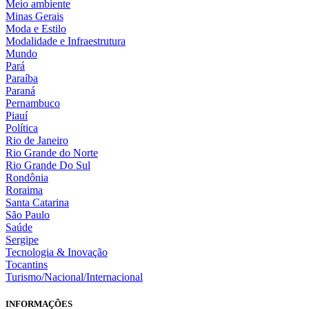
Meio ambiente
Minas Gerais
Moda e Estilo
Modalidade e Infraestrutura
Mundo
Pará
Paraíba
Paraná
Pernambuco
Piauí
Política
Rio de Janeiro
Rio Grande do Norte
Rio Grande Do Sul
Rondônia
Roraima
Santa Catarina
São Paulo
Saúde
Sergipe
Tecnologia & Inovação
Tocantins
Turismo/Nacional/Internacional
INFORMAÇÕES