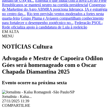
passam de US$ 44...
Entenda o que muda com a nova Lei do Frete
Republicanos se manterá neutro na corrida presidencial
Congresso
de Marketing do Agro ABMRA posiciona liderança, IA e estratégia
no centro das...
Rio tem previsão ventos moderados a fortes nesta
quarta-feira
Grupo Pluma e Aviagen compartilham conhecimento
para fortalecer o desempenho zootécnico no...
Federação PSOL-
Rede oficializa apoio à candidatura de Lula à reeleição
EM ALTA
MENU
NOTÍCIAS
Cultura
Advogado e Mestre de Capoeira Odilon
Góes será homenageado com o Oscar
Chapada Diamantina 2025
Evento ocorre na próxima sexta
Jornalista - Kaísa...
27/11/2025 11:39
COMPARTILHE