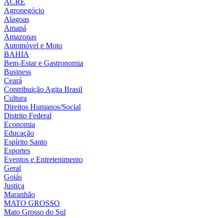
ACRE
Agronegócio
Alagoas
Amapá
Amazonas
Automóvel e Moto
BAHIA
Bem-Estar e Gastronomia
Business
Ceará
Contribuição Agita Brasil
Cultura
Direitos Humanos/Social
Distrito Federal
Economia
Educação
Espírito Santo
Esportes
Eventos e Entretenimento
Geral
Goiás
Justiça
Maranhão
MATO GROSSO
Mato Grosso do Sul