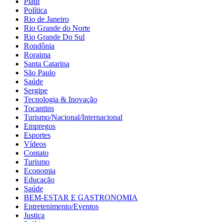
Piauí
Política
Rio de Janeiro
Rio Grande do Norte
Rio Grande Do Sul
Rondônia
Roraima
Santa Catarina
São Paulo
Saúde
Sergipe
Tecnologia & Inovação
Tocantins
Turismo/Nacional/Internacional
Empregos
Esportes
Vídeos
Contato
Turismo
Economia
Educação
Saúde
BEM-ESTAR E GASTRONOMIA
Entretenimento/Eventos
Justiça