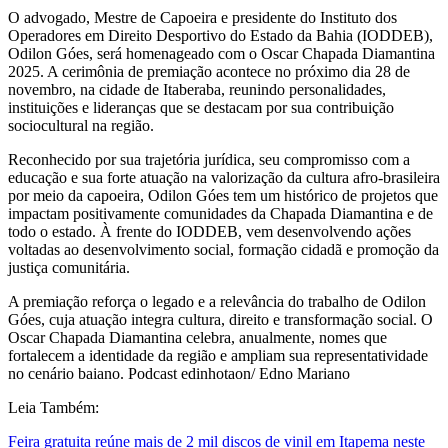
O advogado, Mestre de Capoeira e presidente do Instituto dos
Operadores em Direito Desportivo do Estado da Bahia (IODDEB),
Odilon Góes, será homenageado com o Oscar Chapada Diamantina
2025. A cerimônia de premiação acontece no próximo dia 28 de
novembro, na cidade de Itaberaba, reunindo personalidades,
instituições e lideranças que se destacam por sua contribuição
sociocultural na região.
Reconhecido por sua trajetória jurídica, seu compromisso com a
educação e sua forte atuação na valorização da cultura afro-brasileira
por meio da capoeira, Odilon Góes tem um histórico de projetos que
impactam positivamente comunidades da Chapada Diamantina e de
todo o estado. À frente do IODDEB, vem desenvolvendo ações
voltadas ao desenvolvimento social, formação cidadã e promoção da
justiça comunitária.
A premiação reforça o legado e a relevância do trabalho de Odilon
Góes, cuja atuação integra cultura, direito e transformação social. O
Oscar Chapada Diamantina celebra, anualmente, nomes que
fortalecem a identidade da região e ampliam sua representatividade
no cenário baiano. Podcast edinhotaon/ Edno Mariano
Leia Também:
Feira gratuita reúne mais de 2 mil discos de vinil em Itapema neste