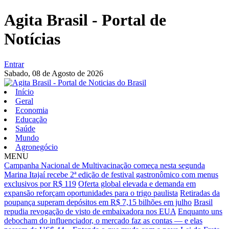
Agita Brasil - Portal de
Notícias
Entrar
Sabado,
08 de Agosto de 2026
Início
Geral
Economia
Educação
Saúde
Mundo
Agronegócio
MENU
Campanha Nacional de Multivacinação começa nesta segunda
Marina Itajaí recebe 2ª edição de festival gastronômico com menus
exclusivos por R$ 119
Oferta global elevada e demanda em
expansão reforçam oportunidades para o trigo paulista
Retiradas da
poupança superam depósitos em R$ 7,15 bilhões em julho
Brasil
repudia revogação de visto de embaixadora nos EUA
Enquanto uns
debocham do influenciador, o mercado faz as contas — e elas