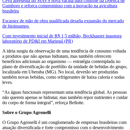
Ceva apresenta no SIAVS nova vacina para controle da Doença de
Gumboro e reforça compromisso com a inovação na avicultura
brasileira
Escassez de mão de obra qualificada desafia expansão do mercado
de bioinsumos
Com investimento inicial de R$ 1,5 milhão, Beckhauser inaugura
laboratório de PD&I em Maringá (PR)
A ideia surgiu da observação de uma tendência de consumo voltada
a produtos que não apenas hidratam, mas também oferecem
benefícios adicionais ao organismo — estratégia contemplada no
plano de diversificação de portfólio da unidade de bebidas do grupo,
localizada em Uberaba (MG). No local, deverão ser produzidas
também novas bebidas, como refrigerantes de baixa caloria e sodas
leves.
“As águas funcionais representam uma tendência global. As pessoas
não querem apenas se hidratar, mas também repor nutrientes e cuidar
do corpo de forma integral”, reforça Bellotte.
Sobre o Grupo Agronelli
O Grupo Agronelli é um conglomerado de empresas brasileiras com
atuação diversificada e forte compromisso com o desenvolvimento