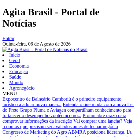
Agita Brasil - Portal de
Notícias
Entrar
Quinta-feira,
06 de Agosto de 2026
Início
Geral
Economia
Educação
Saúde
Mundo
Agronegócio
MENU
Expocentro de Balneário Camboriú é o primeiro equipamento
turístico a adotar nova marca...
Entenda o que muda com a nova Lei
do Frete
Grupo Pluma e Aviagen compartilham conhecimento para
fortalecer o desempenho zootécnico no...
Prouni abre prazo para
comprovar informações da inscrição
Vai comprar uma lancha? Veja
5 pontos que precisam ser avaliados antes de fechar negócio
Congresso de Marketing do Agro ABMRA posiciona liderança, IA