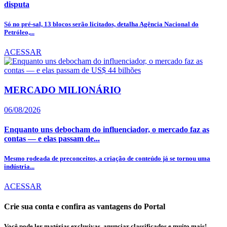
disputa
Só no pré-sal, 13 blocos serão licitados, detalha Agência Nacional do
Petróleo,...
ACESSAR
MERCADO MILIONÁRIO
06/08/2026
Enquanto uns debocham do influenciador, o mercado faz as
contas — e elas passam de...
Mesmo rodeada de preconceitos, a criação de conteúdo já se tornou uma
indústria...
ACESSAR
Crie sua conta e confira as vantagens do Portal
Você pode ler matérias exclusivas, anunciar classificados e muito mais!