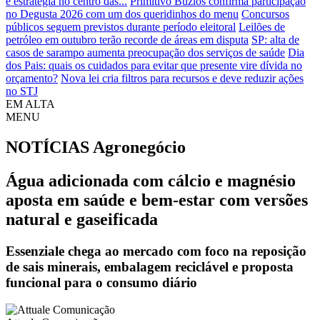
e estratégia no centro das...
Primitivo Búzios confirma participação
no Degusta 2026 com um dos queridinhos do menu
Concursos
públicos seguem previstos durante período eleitoral
Leilões de
petróleo em outubro terão recorde de áreas em disputa
SP: alta de
casos de sarampo aumenta preocupação dos serviços de saúde
Dia
dos Pais: quais os cuidados para evitar que presente vire dívida no
orçamento?
Nova lei cria filtros para recursos e deve reduzir ações
no STJ
EM ALTA
MENU
NOTÍCIAS
Agronegócio
Água adicionada com cálcio e magnésio
aposta em saúde e bem-estar com versões
natural e gaseificada
Essenziale chega ao mercado com foco na reposição
de sais minerais, embalagem reciclável e proposta
funcional para o consumo diário