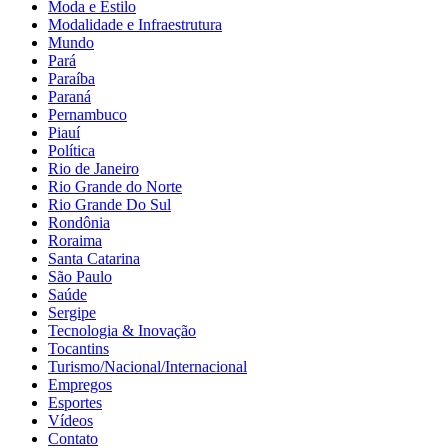
Moda e Estilo
Modalidade e Infraestrutura
Mundo
Pará
Paraíba
Paraná
Pernambuco
Piauí
Política
Rio de Janeiro
Rio Grande do Norte
Rio Grande Do Sul
Rondônia
Roraima
Santa Catarina
São Paulo
Saúde
Sergipe
Tecnologia & Inovação
Tocantins
Turismo/Nacional/Internacional
Empregos
Esportes
Vídeos
Contato