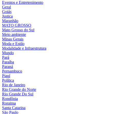
Eventos e Entretenimento
Geral
Goiás
Justiça
Maranhão
MATO GROSSO
Mato Grosso do Sul
Meio ambiente
Minas Gerais
Moda e Estilo
Modalidade e Infraestrutura
Mundo
Pará
Paraíba
Paraná
Pernambuco
Piauí
Política
Rio de Janeiro
Rio Grande do Norte
Rio Grande Do Sul
Rondônia
Roraima
Santa Catarina
São Paulo