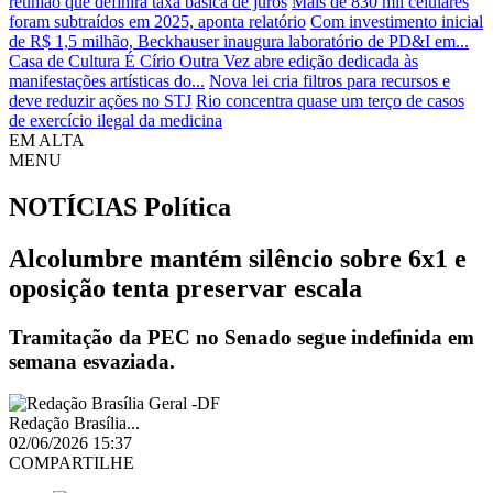
reunião que definirá taxa básica de juros
Mais de 830 mil celulares
foram subtraídos em 2025, aponta relatório
Com investimento inicial
de R$ 1,5 milhão, Beckhauser inaugura laboratório de PD&I em...
Casa de Cultura É Círio Outra Vez abre edição dedicada às
manifestações artísticas do...
Nova lei cria filtros para recursos e
deve reduzir ações no STJ
Rio concentra quase um terço de casos
de exercício ilegal da medicina
EM ALTA
MENU
NOTÍCIAS
Política
Alcolumbre mantém silêncio sobre 6x1 e
oposição tenta preservar escala
Tramitação da PEC no Senado segue indefinida em
semana esvaziada.
Redação Brasília...
02/06/2026 15:37
COMPARTILHE