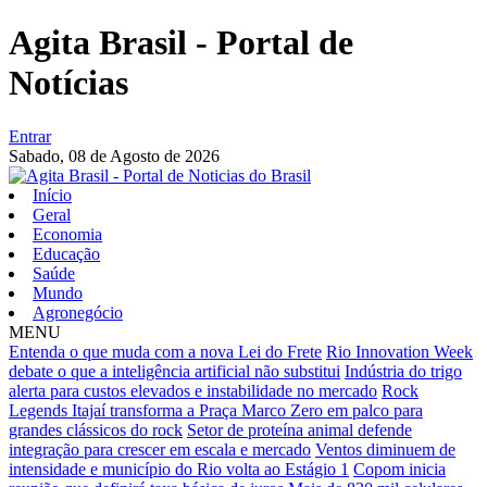
Agita Brasil - Portal de
Notícias
Entrar
Sabado,
08 de Agosto de 2026
Início
Geral
Economia
Educação
Saúde
Mundo
Agronegócio
MENU
Entenda o que muda com a nova Lei do Frete
Rio Innovation Week
debate o que a inteligência artificial não substitui
Indústria do trigo
alerta para custos elevados e instabilidade no mercado
Rock
Legends Itajaí transforma a Praça Marco Zero em palco para
grandes clássicos do rock
Setor de proteína animal defende
integração para crescer em escala e mercado
Ventos diminuem de
intensidade e município do Rio volta ao Estágio 1
Copom inicia