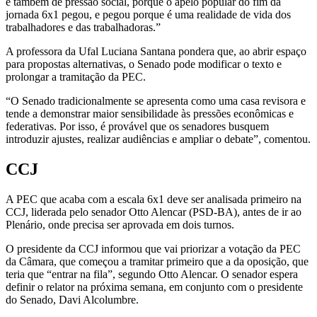
e também de pressão social, porque o apelo popular do fim da
jornada 6x1 pegou, e pegou porque é uma realidade de vida dos
trabalhadores e das trabalhadoras.”
A professora da Ufal Luciana Santana pondera que, ao abrir espaço
para propostas alternativas, o Senado pode modificar o texto e
prolongar a tramitação da PEC.
“O Senado tradicionalmente se apresenta como uma casa revisora e
tende a demonstrar maior sensibilidade às pressões econômicas e
federativas. Por isso, é provável que os senadores busquem
introduzir ajustes, realizar audiências e ampliar o debate”, comentou.
CCJ
A PEC que acaba com a escala 6x1 deve ser analisada primeiro na
CCJ, liderada pelo senador Otto Alencar (PSD-BA), antes de ir ao
Plenário, onde precisa ser aprovada em dois turnos.
O presidente da CCJ informou que vai priorizar a votação da PEC
da Câmara, que começou a tramitar primeiro que a da oposição, que
teria que “entrar na fila”, segundo Otto Alencar. O senador espera
definir o relator na próxima semana, em conjunto com o presidente
do Senado, Davi Alcolumbre.