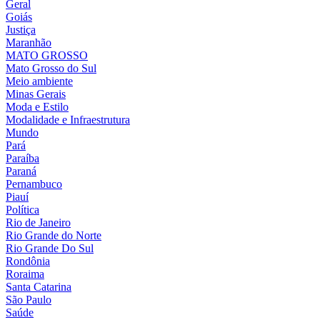
Geral
Goiás
Justiça
Maranhão
MATO GROSSO
Mato Grosso do Sul
Meio ambiente
Minas Gerais
Moda e Estilo
Modalidade e Infraestrutura
Mundo
Pará
Paraíba
Paraná
Pernambuco
Piauí
Política
Rio de Janeiro
Rio Grande do Norte
Rio Grande Do Sul
Rondônia
Roraima
Santa Catarina
São Paulo
Saúde