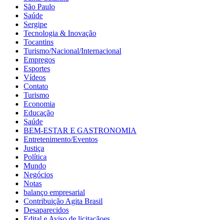
São Paulo
Saúde
Sergipe
Tecnologia & Inovação
Tocantins
Turismo/Nacional/Internacional
Empregos
Esportes
Vídeos
Contato
Turismo
Economia
Educação
Saúde
BEM-ESTAR E GASTRONOMIA
Entretenimento/Eventos
Justiça
Política
Mundo
Negócios
Notas
balanço empresarial
Contribuição Agita Brasil
Desaparecidos
Edital e Aviso de licitaçãoes