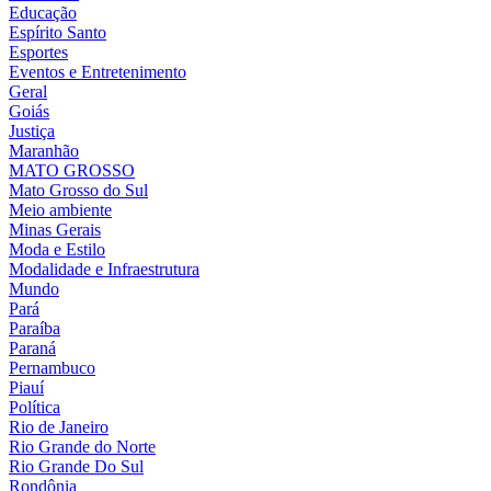
Educação
Espírito Santo
Esportes
Eventos e Entretenimento
Geral
Goiás
Justiça
Maranhão
MATO GROSSO
Mato Grosso do Sul
Meio ambiente
Minas Gerais
Moda e Estilo
Modalidade e Infraestrutura
Mundo
Pará
Paraíba
Paraná
Pernambuco
Piauí
Política
Rio de Janeiro
Rio Grande do Norte
Rio Grande Do Sul
Rondônia