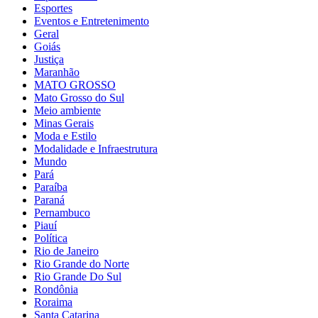
Esportes
Eventos e Entretenimento
Geral
Goiás
Justiça
Maranhão
MATO GROSSO
Mato Grosso do Sul
Meio ambiente
Minas Gerais
Moda e Estilo
Modalidade e Infraestrutura
Mundo
Pará
Paraíba
Paraná
Pernambuco
Piauí
Política
Rio de Janeiro
Rio Grande do Norte
Rio Grande Do Sul
Rondônia
Roraima
Santa Catarina