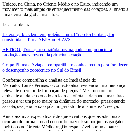
Unidos, na China, no Oriente Médio e no Egito, indicando um
movimento mais amplo de enfraquecimento das cotações, alinhado a
uma demanda global mais fraca.
Leia Também:
Liderança brasileira em proteína animal "não foi herdada, foi
construída", afirma ABPA no SIAVS
ARTIGO | Doença respiratória bovina pode comprometer a
produção antes mesmo da primeira lactação
Grupo Pluma e Aviagen compartilham conhecimento para fortalecer
o desempenho zootécnico no Sul do Brasil
Conforme compartilha o analista de Inteligência de
Mercado, Tomás Pernías, o contexto atual evidencia uma mudança
relevante no vetor de formação de preços. “Mesmo com um
ambiente ainda tensionado do lado da oferta, a demanda mais fraca
passou a ter um peso maior na dinâmica do mercado, pressionando
as cotações para baixo após um período de alta intensa”, realça.
Ainda assim, a expectativa é de que eventuais quedas adicionais
ocorram de forma limitada no curto prazo. Isso porque os gargalos
logísticos no Oriente Médio, região responsável por uma parcela