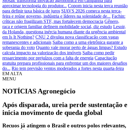
Mosaic transforma inovação agronômica em campanha para
aproximar tecnologia do produtor...
Copom inicia nesta terça reunião
para definir taxa básica de juros
SIAVS 2026 começa nesta terça-
feira e reúne governo, indústria e líderes na solenidade de...
Fachin:
críticas não fragilizam STF, mas fortalecem democracia
Gênero,
raça e origem familiar definem mobilidade social, diz estudo
Lesoir,
da Holanda, questiona inércia humana diante da urgência ambiental
em Is It Nothing?
CNU 2 divulga nova classificação com vagas
remanescentes e adicionais
Saiba como a urna eletrônica garante a
soberania do voto
Quanto vale morar perto de águas limpas? Estudo
calcula impacto na valorização dos imóveis
Saiba como pedir
ressarcimento por prejuízos com a falta de energia
Capacitação
gratuita prepara profissionais para enfrentar um dos maiores desafios
do...
Rio tem previsão ventos moderados a fortes nesta quarta-feira
EM ALTA
MENU
NOTÍCIAS
Agronegócio
Após disparada, ureia perde sustentação e
inicia movimento de queda global
Recuos já atingem o Brasil e outros polos relevantes,