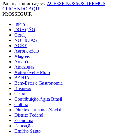
Para mais informações,
ACESSE NOSSOS TERMOS
CLICANDO AQUI
PROSSEGUIR
Início
DOAÇÃO
Geral
NOTÍCIAS
ACRE
Agronegócio
Alagoas
Amapá
Amazonas
Automóvel e Moto
BAHIA
Bem-Estar e Gastronomia
Business
Ceará
Contribuição Agita Brasil
Cultura
Direitos Humanos/Social
Distrito Federal
Economia
Educação
Espírito Santo