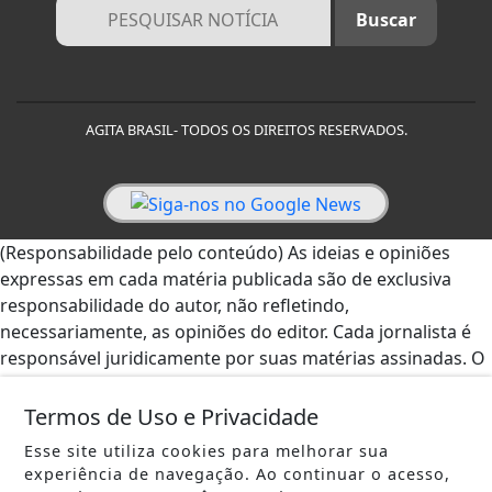
AGITA BRASIL- TODOS OS DIREITOS RESERVADOS.
(Responsabilidade pelo conteúdo) As ideias e opiniões
expressas em cada matéria publicada são de exclusiva
responsabilidade do autor, não refletindo,
necessariamente, as opiniões do editor. Cada jornalista é
responsável juridicamente por suas matérias assinadas. O
Editor se responsabiliza apenas pelas matérias assinadas
por ele. - AGITA BRASIL.
Termos de Uso e Privacidade
Esse site utiliza cookies para melhorar sua
experiência de navegação. Ao continuar o acesso,