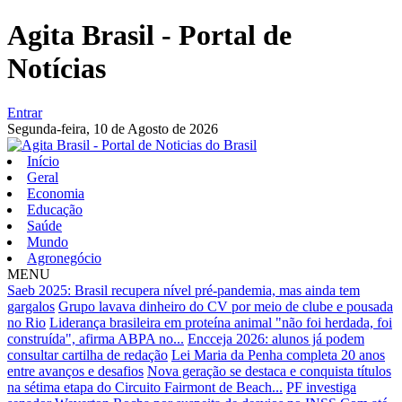
Agita Brasil - Portal de
Notícias
Entrar
Segunda-feira,
10 de Agosto de 2026
Início
Geral
Economia
Educação
Saúde
Mundo
Agronegócio
MENU
Saeb 2025: Brasil recupera nível pré-pandemia, mas ainda tem
gargalos
Grupo lavava dinheiro do CV por meio de clube e pousada
no Rio
Liderança brasileira em proteína animal "não foi herdada, foi
construída", afirma ABPA no...
Encceja 2026: alunos já podem
consultar cartilha de redação
Lei Maria da Penha completa 20 anos
entre avanços e desafios
Nova geração se destaca e conquista títulos
na sétima etapa do Circuito Fairmont de Beach...
PF investiga