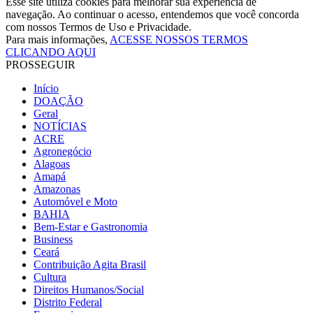
Esse site utiliza cookies para melhorar sua experiência de
navegação. Ao continuar o acesso, entendemos que você concorda
com nossos Termos de Uso e Privacidade.
Para mais informações,
ACESSE NOSSOS TERMOS
CLICANDO AQUI
PROSSEGUIR
Início
DOAÇÃO
Geral
NOTÍCIAS
ACRE
Agronegócio
Alagoas
Amapá
Amazonas
Automóvel e Moto
BAHIA
Bem-Estar e Gastronomia
Business
Ceará
Contribuição Agita Brasil
Cultura
Direitos Humanos/Social
Distrito Federal