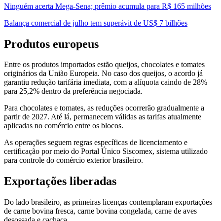
Ninguém acerta Mega-Sena; prêmio acumula para R$ 165 milhões
Balança comercial de julho tem superávit de US$ 7 bilhões
Produtos europeus
Entre os produtos importados estão queijos, chocolates e tomates
originários da União Europeia. No caso dos queijos, o acordo já
garantiu redução tarifária imediata, com a alíquota caindo de 28%
para 25,2% dentro da preferência negociada.
Para chocolates e tomates, as reduções ocorrerão gradualmente a
partir de 2027. Até lá, permanecem válidas as tarifas atualmente
aplicadas no comércio entre os blocos.
As operações seguem regras específicas de licenciamento e
certificação por meio do Portal Único Siscomex, sistema utilizado
para controle do comércio exterior brasileiro.
Exportações liberadas
Do lado brasileiro, as primeiras licenças contemplaram exportações
de carne bovina fresca, carne bovina congelada, carne de aves
desossada e cachaça.