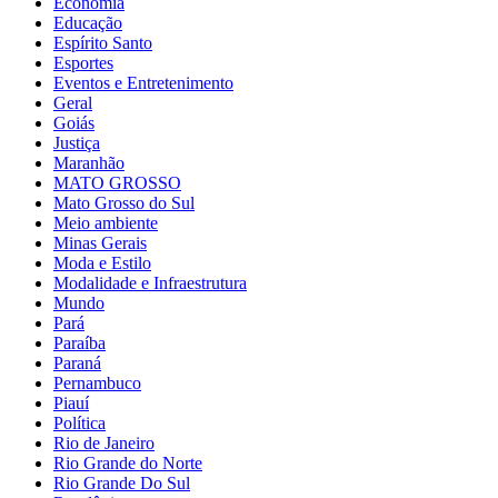
Economia
Educação
Espírito Santo
Esportes
Eventos e Entretenimento
Geral
Goiás
Justiça
Maranhão
MATO GROSSO
Mato Grosso do Sul
Meio ambiente
Minas Gerais
Moda e Estilo
Modalidade e Infraestrutura
Mundo
Pará
Paraíba
Paraná
Pernambuco
Piauí
Política
Rio de Janeiro
Rio Grande do Norte
Rio Grande Do Sul