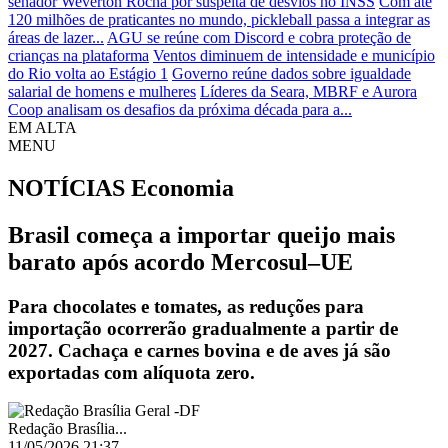
senador Weverton Rocha por suspeita de desvios no INSS
Com até
120 milhões de praticantes no mundo, pickleball passa a integrar as
áreas de lazer...
AGU se reúne com Discord e cobra proteção de
crianças na plataforma
Ventos diminuem de intensidade e município
do Rio volta ao Estágio 1
Governo reúne dados sobre igualdade
salarial de homens e mulheres
Líderes da Seara, MBRF e Aurora
Coop analisam os desafios da próxima década para a...
EM ALTA
MENU
NOTÍCIAS
Economia
Brasil começa a importar queijo mais
barato após acordo Mercosul–UE
Para chocolates e tomates, as reduções para
importação ocorrerão gradualmente a partir de
2027. Cachaça e carnes bovina e de aves já são
exportadas com alíquota zero.
Redação Brasília...
11/05/2026 21:37