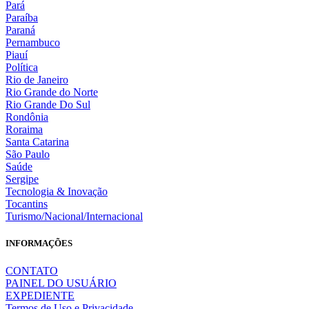
Pará
Paraíba
Paraná
Pernambuco
Piauí
Política
Rio de Janeiro
Rio Grande do Norte
Rio Grande Do Sul
Rondônia
Roraima
Santa Catarina
São Paulo
Saúde
Sergipe
Tecnologia & Inovação
Tocantins
Turismo/Nacional/Internacional
INFORMAÇÕES
CONTATO
PAINEL DO USUÁRIO
EXPEDIENTE
Termos de Uso e Privacidade