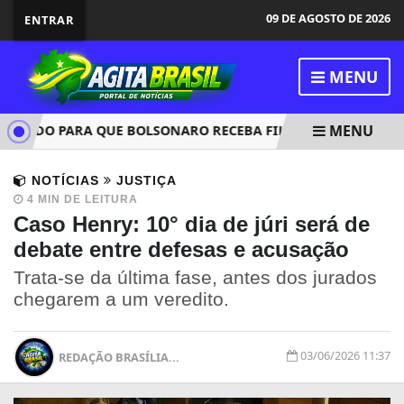
09 DE AGOSTO DE 2026
ENTRAR
MENU
MENU
DIDO PARA QUE BOLSONARO RECEBA FILHOS NO DIA DOS PAI
NOTÍCIAS
JUSTIÇA
4 MIN DE LEITURA
Caso Henry: 10° dia de júri será de
debate entre defesas e acusação
Trata-se da última fase, antes dos jurados
chegarem a um veredito.
03/06/2026 11:37
REDAÇÃO BRASÍLIA...