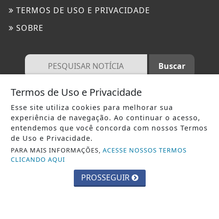
TERMOS DE USO E PRIVACIDADE
SOBRE
Termos de Uso e Privacidade
Esse site utiliza cookies para melhorar sua
AGITA BRASIL- TODOS OS DIREITOS RESERVADOS.
experiência de navegação. Ao continuar o acesso,
entendemos que você concorda com nossos Termos
de Uso e Privacidade.
PARA MAIS INFORMAÇÕES,
ACESSE NOSSOS TERMOS
CLICANDO AQUI
(Responsabilidade pelo conteúdo) As ideias e opiniões
PROSSEGUIR
expressas em cada matéria publicada são de exclusiva
responsabilidade do autor, não refletindo,
necessariamente, as opiniões do editor. Cada jornalista é
responsável juridicamente por suas matérias assinadas. O