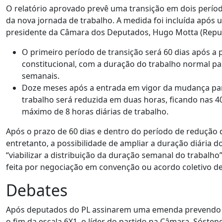
O relatório aprovado prevê uma transição em dois perí
da nova jornada de trabalho. A medida foi incluída apó
presidente da Câmara dos Deputados, Hugo Motta (Repub
O primeiro período de transição será 60 dias após 
constitucional, com a duração do trabalho normal p
semanais.
Doze meses após a entrada em vigor da mudança par
trabalho será reduzida em duas horas, ficando nas 
máximo de 8 horas diárias de trabalho.
Após o prazo de 60 dias e dentro do período de redução d
entretanto, a possibilidade de ampliar a duração diária 
“viabilizar a distribuição da duração semanal do trabalho
feita por negociação em convenção ou acordo coletivo de
Debates
Após deputados do PL assinarem uma emenda prevendo 
o fim da escala 6X1, o líder do partido na Câmara, Sóstene