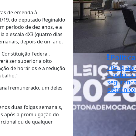
stas de emenda à
21/19, do deputado Reginaldo
m período de dez anos, e a
ia a escala 4X3 (quatro dias
semanais, depois de um ano.
 Constituição Federal,
Política
rá ser superior a oito
TRE-RJ ab
ação de horários e a redução
o público
abalho.”
segurança
anal remunerado, um deles
eletrônico
menos duas folgas semanais,
ias após a promulgação do
orcional ou de qualquer