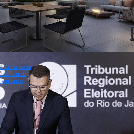
re urna para
 e defende
 do voto