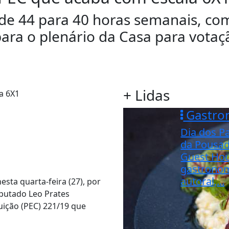
 de 44 para 40 horas semanais, co
para o plenário da Casa para votaç
+ Lidas
Gastro
Dia dos Pa
da Pousad
Guest Ho
gastrono
autoral,...
ta quarta-feira (27), por
eputado Leo Prates
uição (PEC) 221/19 que