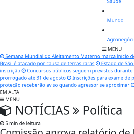
Saúde
Mundo
Agronegóci
MENU
Semana Mundial do Aleitamento Materno marca início 
Brasil é atacado por causa de terras raras
Estado de São 
inscrição
Concursos públicos seguem previstos durante p
prorrogado até 31 de agosto
Inscrições para exame de 
proteção receberão aviso quando agressor se aproximar
EM ALTA
MENU
NOTÍCIAS
Política
5 min de leitura
Comissão aprova relatório de