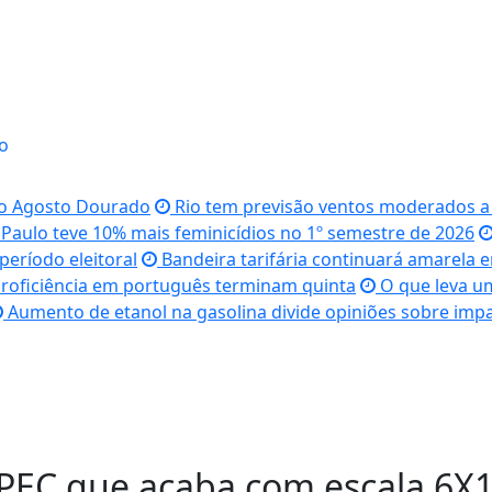
o
do Agosto Dourado
Rio tem previsão ventos moderados a f
Paulo teve 10% mais feminicídios no 1º semestre de 2026
eríodo eleitoral
Bandeira tarifária continuará amarela 
proficiência em português terminam quinta
O que leva um
Aumento de etanol na gasolina divide opiniões sobre imp
 PEC que acaba com escala 6X