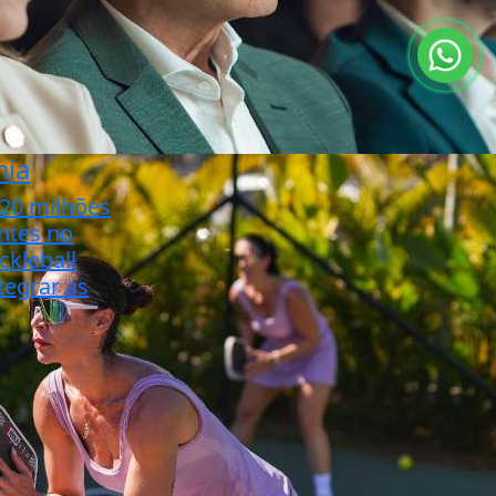
ia
20 milhões
antes no
ckleball
tegrar as