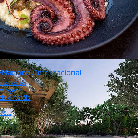
/Nacional/Internacional
rasileiros
 viagens
is e hotéis
as...