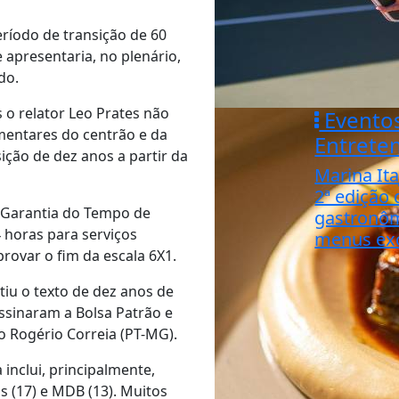
ríodo de transição de 60
 apresentaria, no plenário,
do.
 o relator Leo Prates não
Evento
mentares do centrão e da
Entrete
ção de dez anos a partir da
Marina Ita
2ª edição 
 Garantia do Tempo de
gastronô
 horas para serviços
menus exc
ovar o fim da escala 6X1.
iu o texto de dez anos de
ssinaram a Bolsa Patrão e
o Rogério Correia (PT-MG).
inclui, principalmente,
os (17) e MDB (13). Muitos