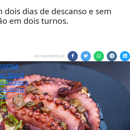
m dois dias de descanso e sem
ão em dois turnos.
COMPARTILHE
nomia
is: Bistrô
a Estaleiro
use reúne
mia