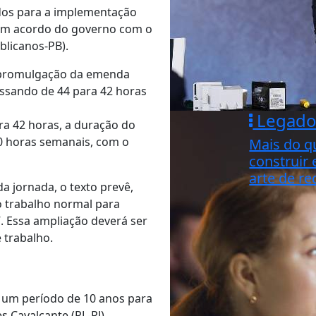
odos para a implementação
s um acordo do governo com o
licanos-PB).
a promulgação da emenda
assando de 44 para 42 horas
Legad
a 42 horas, a duração do
40 horas semanais, com o
Mais do q
construir e
arte de r
a jornada, o texto prevê,
do trabalho normal para
”. Essa ampliação deverá ser
 trabalho.
um período de 10 anos para
s Cavalcante (PL-RJ),