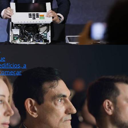
o
ue
difícios, a
ecomeçar