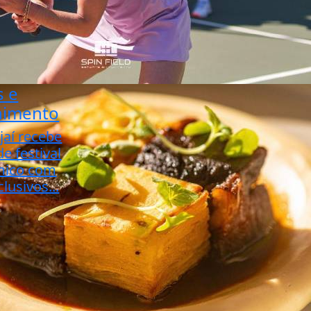
s e
nimento
jaí recebe
de festival
mico com
lusivos...