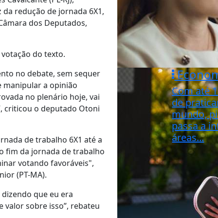
 da redução de jornada 6X1,
 Câmara dos Deputados,
 votação do texto.
Econom
nto no debate, sem sequer
e manipular a opinião
Com até 1
ovada no plenário hoje, vai
de pratic
, criticou o deputado Otoni
mundo, pi
passa a in
áreas...
ornada de trabalho 6X1 até a
 o fim da jornada de trabalho
inar votando favoráveis",
nior (PT-MA).
r dizendo que eu era
 valor sobre isso”, rebateu