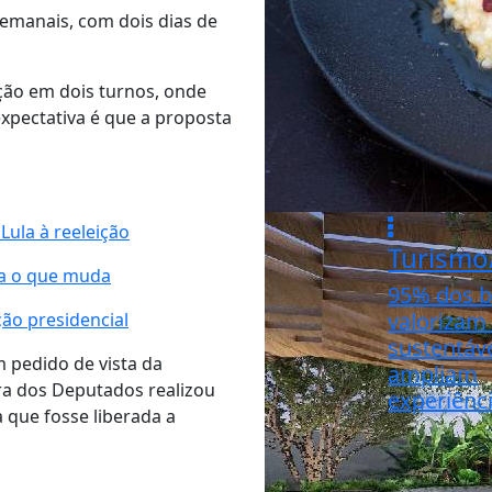
semanais, com dois dias de
ção em dois turnos, onde
expectativa é que a proposta
Lula à reeleição
Turismo
ba o que muda
95% dos b
valorizam
ão presidencial
sustentáve
m pedido de vista da
ampliam
ra dos Deputados realizou
experiênci
 que fosse liberada a