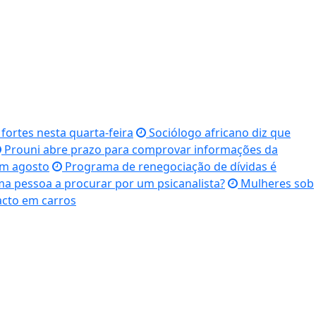
ortes nesta quarta-feira
Sociólogo africano diz que
Prouni abre prazo para comprovar informações da
em agosto
Programa de renegociação de dívidas é
a pessoa a procurar por um psicanalista?
Mulheres sob
acto em carros
1