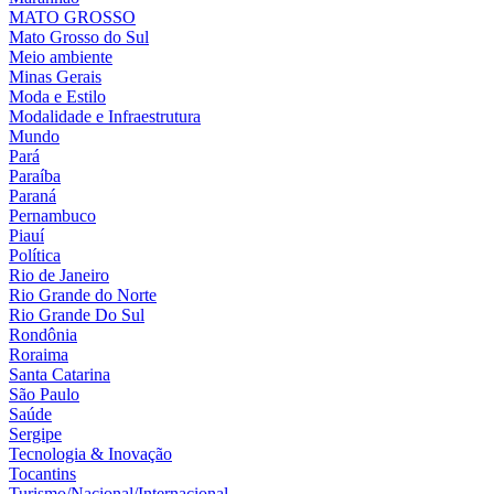
MATO GROSSO
Mato Grosso do Sul
Meio ambiente
Minas Gerais
Moda e Estilo
Modalidade e Infraestrutura
Mundo
Pará
Paraíba
Paraná
Pernambuco
Piauí
Política
Rio de Janeiro
Rio Grande do Norte
Rio Grande Do Sul
Rondônia
Roraima
Santa Catarina
São Paulo
Saúde
Sergipe
Tecnologia & Inovação
Tocantins
Turismo/Nacional/Internacional