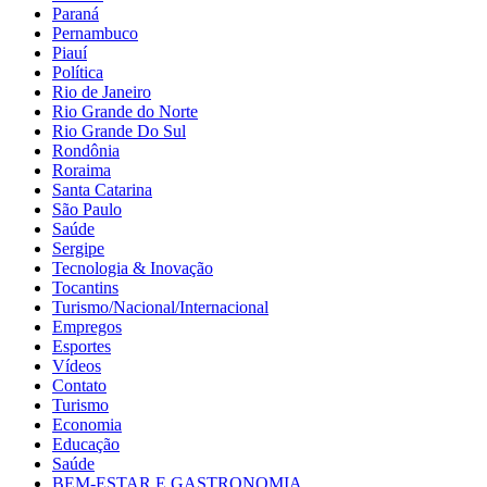
Paraná
Pernambuco
Piauí
Política
Rio de Janeiro
Rio Grande do Norte
Rio Grande Do Sul
Rondônia
Roraima
Santa Catarina
São Paulo
Saúde
Sergipe
Tecnologia & Inovação
Tocantins
Turismo/Nacional/Internacional
Empregos
Esportes
Vídeos
Contato
Turismo
Economia
Educação
Saúde
BEM-ESTAR E GASTRONOMIA