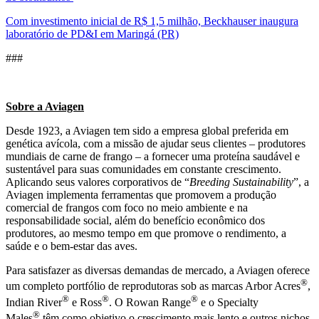
Com investimento inicial de R$ 1,5 milhão, Beckhauser inaugura
laboratório de PD&I em Maringá (PR)
###
Sobre a Aviagen
Desde 1923, a Aviagen tem sido a empresa global preferida em
genética avícola, com a missão de ajudar seus clientes – produtores
mundiais de carne de frango – a fornecer uma proteína saudável e
sustentável para suas comunidades em constante crescimento.
Aplicando seus valores corporativos de “
Breeding Sustainability
”, a
Aviagen implementa ferramentas que promovem a produção
comercial de frangos com foco no meio ambiente e na
responsabilidade social, além do benefício econômico dos
produtores, ao mesmo tempo em que promove o rendimento, a
saúde e o bem-estar das aves.
Para satisfazer as diversas demandas de mercado, a Aviagen oferece
®
um completo portfólio de reprodutoras sob as marcas Arbor Acres
,
®
®
®
Indian River
e Ross
. O Rowan Range
e o Specialty
®
Males
têm como objetivo o crescimento mais lento e outros nichos