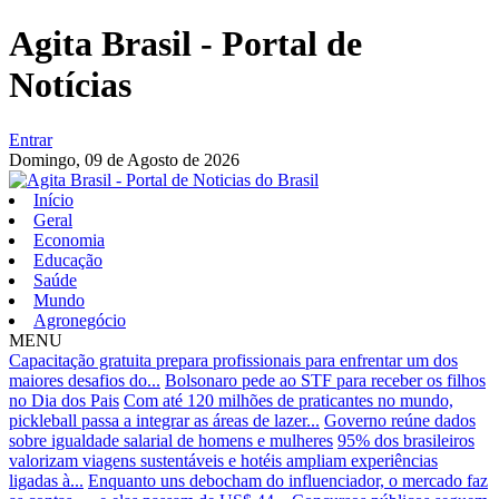
Agita Brasil - Portal de
Notícias
Entrar
Domingo,
09 de Agosto de 2026
Início
Geral
Economia
Educação
Saúde
Mundo
Agronegócio
MENU
Capacitação gratuita prepara profissionais para enfrentar um dos
maiores desafios do...
Bolsonaro pede ao STF para receber os filhos
no Dia dos Pais
Com até 120 milhões de praticantes no mundo,
pickleball passa a integrar as áreas de lazer...
Governo reúne dados
sobre igualdade salarial de homens e mulheres
95% dos brasileiros
valorizam viagens sustentáveis e hotéis ampliam experiências
ligadas à...
Enquanto uns debocham do influenciador, o mercado faz