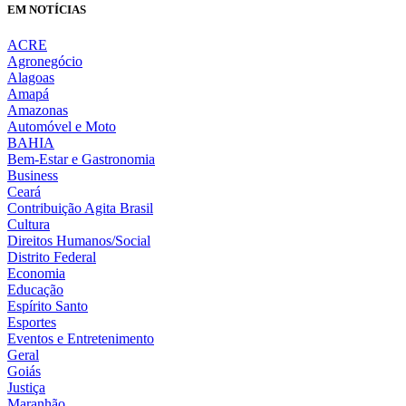
EM NOTÍCIAS
ACRE
Agronegócio
Alagoas
Amapá
Amazonas
Automóvel e Moto
BAHIA
Bem-Estar e Gastronomia
Business
Ceará
Contribuição Agita Brasil
Cultura
Direitos Humanos/Social
Distrito Federal
Economia
Educação
Espírito Santo
Esportes
Eventos e Entretenimento
Geral
Goiás
Justiça
Maranhão