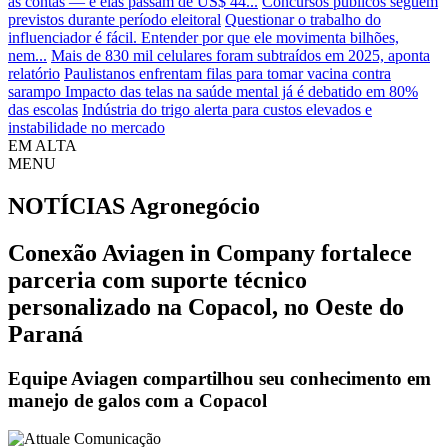
as contas — e elas passam de US$ 44...
Concursos públicos seguem
previstos durante período eleitoral
Questionar o trabalho do
influenciador é fácil. Entender por que ele movimenta bilhões,
nem...
Mais de 830 mil celulares foram subtraídos em 2025, aponta
relatório
Paulistanos enfrentam filas para tomar vacina contra
sarampo
Impacto das telas na saúde mental já é debatido em 80%
das escolas
Indústria do trigo alerta para custos elevados e
instabilidade no mercado
EM ALTA
MENU
NOTÍCIAS
Agronegócio
Conexão Aviagen in Company fortalece
parceria com suporte técnico
personalizado na Copacol, no Oeste do
Paraná
Equipe Aviagen compartilhou seu conhecimento em
manejo de galos com a Copacol