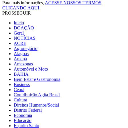
Para mais informações,
ACESSE NOSSOS TERMOS
CLICANDO AQUI
PROSSEGUIR
Início
DOAÇÃO
Geral
NOTÍCIAS
ACRE
Agronegócio
Alagoas
Amapá
Amazonas
Automóvel e Moto
BAHIA
Bem-Estar e Gastronomia
Business
Ceará
Contribuição Agita Brasil
Cultura
Direitos Humanos/Social
Distrito Federal
Economia
Educação
Espírito Santo