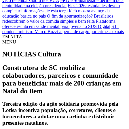
visto de embaixadora nos EUA
PRD e Solidariedade decidem pela
neutralidade na eleição presidencial
Fies 2026: estudantes devem
completar informações até esta terça
Ideb mostra avanço da
educação básica no país
O fim da gourmetização? Brasileiros
redescobrem o valor da comida simples e bem feita
Plataforma
oferece escuta em saúde mental para jovens no SUS Digital
STJ
condena ministro Marco Buzzi a perda de cargo por crimes sexuais
EM ALTA
MENU
NOTÍCIAS
Cultura
Construtora de SC mobiliza
colaboradores, parceiros e comunidade
para beneficiar mais de 200 crianças em
Natal do Bem
Terceira edição da ação solidária promovida pela
Lotisa incentiva população, corretores, clientes e
fornecedores a adotar uma cartinha e distribuir
presentes natalinos.