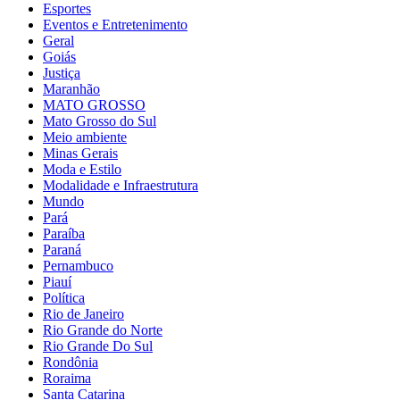
Esportes
Eventos e Entretenimento
Geral
Goiás
Justiça
Maranhão
MATO GROSSO
Mato Grosso do Sul
Meio ambiente
Minas Gerais
Moda e Estilo
Modalidade e Infraestrutura
Mundo
Pará
Paraíba
Paraná
Pernambuco
Piauí
Política
Rio de Janeiro
Rio Grande do Norte
Rio Grande Do Sul
Rondônia
Roraima
Santa Catarina