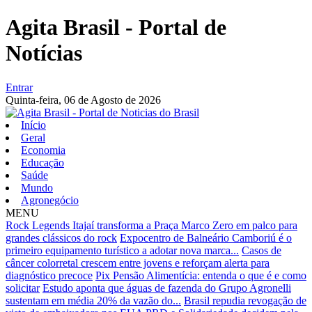
Agita Brasil - Portal de
Notícias
Entrar
Quinta-feira,
06 de Agosto de 2026
Início
Geral
Economia
Educação
Saúde
Mundo
Agronegócio
MENU
Rock Legends Itajaí transforma a Praça Marco Zero em palco para
grandes clássicos do rock
Expocentro de Balneário Camboriú é o
primeiro equipamento turístico a adotar nova marca...
Casos de
câncer colorretal crescem entre jovens e reforçam alerta para
diagnóstico precoce
Pix Pensão Alimentícia: entenda o que é e como
solicitar
Estudo aponta que águas de fazenda do Grupo Agronelli
sustentam em média 20% da vazão do...
Brasil repudia revogação de