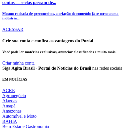
contas — e elas passam de...
Mesmo rodeada de preconceitos, a criação de conteúdo já se tornou uma
indústria...
ACESSAR
Crie sua conta e confira as vantagens do Portal
Você pode ler matérias exclusivas, anunciar classificados e muito mais!
Criar minha conta
Siga
Agita Brasil - Portal de Noticias do Brasil
nas redes sociais
EM NOTÍCIAS
ACRE
Agronegócio
Alagoas
Amapá
Amazonas
Automóvel e Moto
BAHIA
Bem-Estar e Gastronomia