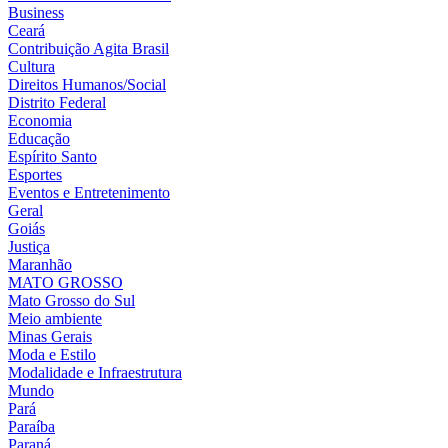
Business
Ceará
Contribuição Agita Brasil
Cultura
Direitos Humanos/Social
Distrito Federal
Economia
Educação
Espírito Santo
Esportes
Eventos e Entretenimento
Geral
Goiás
Justiça
Maranhão
MATO GROSSO
Mato Grosso do Sul
Meio ambiente
Minas Gerais
Moda e Estilo
Modalidade e Infraestrutura
Mundo
Pará
Paraíba
Paraná