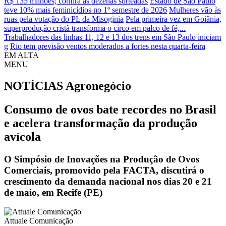
R$ 135 milhões; confira as dezenas sorteadas
Estado de São Paulo
teve 10% mais feminicídios no 1º semestre de 2026
Mulheres vão às
ruas pela votação do PL da Misoginia
Pela primeira vez em Goiânia,
superprodução cristã transforma o circo em palco de fé,...
Trabalhadores das linhas 11, 12 e 13 dos trens em São Paulo iniciam
g
Rio tem previsão ventos moderados a fortes nesta quarta-feira
EM ALTA
MENU
NOTÍCIAS
Agronegócio
Consumo de ovos bate recordes no Brasil
e acelera transformação da produção
avícola
O Simpósio de Inovações na Produção de Ovos
Comerciais, promovido pela FACTA, discutirá o
crescimento da demanda nacional nos dias 20 e 21
de maio, em Recife (PE)
Attuale Comunicação