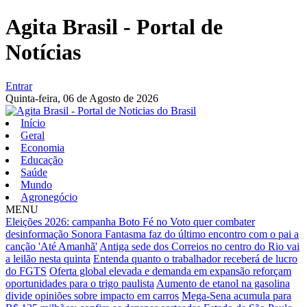
Agita Brasil - Portal de
Notícias
Entrar
Quinta-feira,
06 de Agosto de 2026
Início
Geral
Economia
Educação
Saúde
Mundo
Agronegócio
MENU
Eleições 2026: campanha Boto Fé no Voto quer combater
desinformação
Sonora Fantasma faz do último encontro com o pai a
canção 'Até Amanhã'
Antiga sede dos Correios no centro do Rio vai
a leilão nesta quinta
Entenda quanto o trabalhador receberá de lucro
do FGTS
Oferta global elevada e demanda em expansão reforçam
oportunidades para o trigo paulista
Aumento de etanol na gasolina
divide opiniões sobre impacto em carros
Mega-Sena acumula para