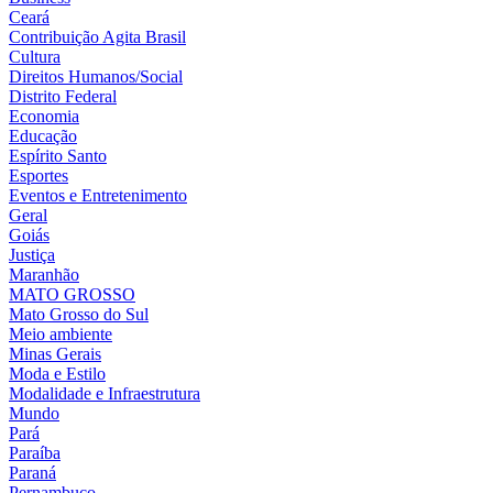
Ceará
Contribuição Agita Brasil
Cultura
Direitos Humanos/Social
Distrito Federal
Economia
Educação
Espírito Santo
Esportes
Eventos e Entretenimento
Geral
Goiás
Justiça
Maranhão
MATO GROSSO
Mato Grosso do Sul
Meio ambiente
Minas Gerais
Moda e Estilo
Modalidade e Infraestrutura
Mundo
Pará
Paraíba
Paraná
Pernambuco