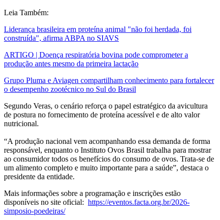
Leia Também:
Liderança brasileira em proteína animal "não foi herdada, foi
construída", afirma ABPA no SIAVS
ARTIGO | Doença respiratória bovina pode comprometer a
produção antes mesmo da primeira lactação
Grupo Pluma e Aviagen compartilham conhecimento para fortalecer
o desempenho zootécnico no Sul do Brasil
Segundo Veras, o cenário reforça o papel estratégico da avicultura
de postura no fornecimento de proteína acessível e de alto valor
nutricional.
“A produção nacional vem acompanhando essa demanda de forma
responsável, enquanto o Instituto Ovos Brasil trabalha para mostrar
ao consumidor todos os benefícios do consumo de ovos. Trata-se de
um alimento completo e muito importante para a saúde”, destaca o
presidente da entidade.
Mais informações sobre a programação e inscrições estão
disponíveis no site oficial:
https://eventos.facta.org.br/2026-
simposio-poedeiras/