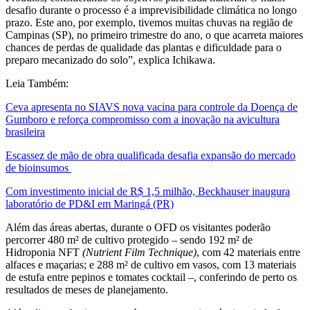
desafio durante o processo é a imprevisibilidade climática no longo
prazo. Este ano, por exemplo, tivemos muitas chuvas na região de
Campinas (SP), no primeiro trimestre do ano, o que acarreta maiores
chances de perdas de qualidade das plantas e dificuldade para o
preparo mecanizado do solo”, explica Ichikawa.
Leia Também:
Ceva apresenta no SIAVS nova vacina para controle da Doença de
Gumboro e reforça compromisso com a inovação na avicultura
brasileira
Escassez de mão de obra qualificada desafia expansão do mercado
de bioinsumos
Com investimento inicial de R$ 1,5 milhão, Beckhauser inaugura
laboratório de PD&I em Maringá (PR)
Além das áreas abertas, durante o OFD os visitantes poderão
percorrer 480 m² de cultivo protegido
–
sendo 192 m² de
Hidroponia NFT
(Nutrient Film Technique)
, com 42 materiais entre
alfaces e maçarias; e 288 m² de cultivo em vasos, com 13 materiais
de estufa entre pepinos e tomates cocktail
–
, conferindo de perto os
resultados de meses de planejamento.