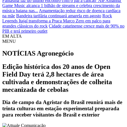
Fantasma faz do último encontro com o pai a canção 'Até Amanhã'
Game Music alcança 1 bilhão de streams e celebra crescimento da
música baiana nas...
Amamentação reduz risco de doença cardíaca
na mãe
Bandeira tarifária continuará amarela em agosto
Rock
Legends Itajaí transforma a Praça Marco Zero em palco para
grandes clássicos do rock
Cidade catarinense cresce mais de 90% no
PIB e terá primeiro outlet
EM ALTA
MENU
NOTÍCIAS
Agronegócio
Edição histórica dos 20 anos de Open
Field Day terá 2,8 hectares de área
cultivada e demonstrações de colheita
mecanizada de cebolas
Dia de campo da Agristar do Brasil reunirá mais de
trinta culturas em estação experimental preparada
para receber visitantes do Brasil e exterior