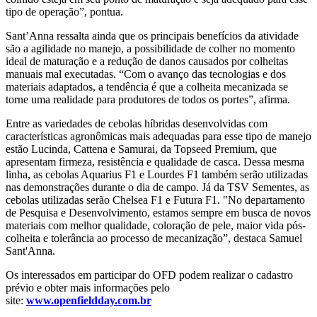
tipo de operação”, pontua.
Sant’Anna ressalta ainda que os principais benefícios da atividade
são a agilidade no manejo, a possibilidade de colher no momento
ideal de maturação e a redução de danos causados por colheitas
manuais mal executadas. “Com o avanço das tecnologias e dos
materiais adaptados, a tendência é que a colheita mecanizada se
torne uma realidade para produtores de todos os portes”, afirma.
Entre as variedades de cebolas híbridas desenvolvidas com
características agronômicas mais adequadas para esse tipo de manejo
estão Lucinda, Cattena e Samurai, da Topseed Premium, que
apresentam firmeza, resistência e qualidade de casca. Dessa mesma
linha, as cebolas Aquarius F1 e Lourdes F1 também serão utilizadas
nas demonstrações durante o dia de campo. Já da TSV Sementes, as
cebolas utilizadas serão Chelsea F1 e Futura F1. "No departamento
de Pesquisa e Desenvolvimento, estamos sempre em busca de novos
materiais com melhor qualidade, coloração de pele, maior vida pós-
colheita e tolerância ao processo de mecanização”, destaca Samuel
Sant'Anna.
Os interessados em participar do OFD podem realizar o cadastro
prévio e obter mais informações pelo
site:
www.openfieldday.com.br