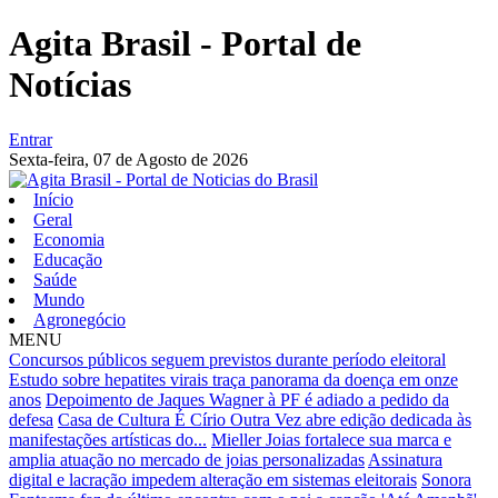
Agita Brasil - Portal de
Notícias
Entrar
Sexta-feira,
07 de Agosto de 2026
Início
Geral
Economia
Educação
Saúde
Mundo
Agronegócio
MENU
Concursos públicos seguem previstos durante período eleitoral
Estudo sobre hepatites virais traça panorama da doença em onze
anos
Depoimento de Jaques Wagner à PF é adiado a pedido da
defesa
Casa de Cultura É Círio Outra Vez abre edição dedicada às
manifestações artísticas do...
Mieller Joias fortalece sua marca e
amplia atuação no mercado de joias personalizadas
Assinatura
digital e lacração impedem alteração em sistemas eleitorais
Sonora