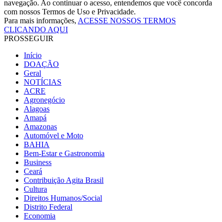
navegação. Ao continuar o acesso, entendemos que você concorda
com nossos Termos de Uso e Privacidade.
Para mais informações,
ACESSE NOSSOS TERMOS
CLICANDO AQUI
PROSSEGUIR
Início
DOAÇÃO
Geral
NOTÍCIAS
ACRE
Agronegócio
Alagoas
Amapá
Amazonas
Automóvel e Moto
BAHIA
Bem-Estar e Gastronomia
Business
Ceará
Contribuição Agita Brasil
Cultura
Direitos Humanos/Social
Distrito Federal
Economia