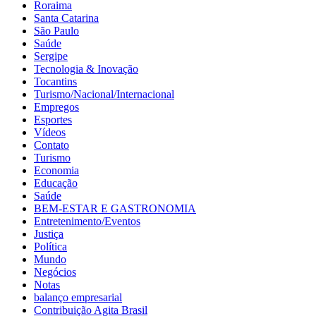
Roraima
Santa Catarina
São Paulo
Saúde
Sergipe
Tecnologia & Inovação
Tocantins
Turismo/Nacional/Internacional
Empregos
Esportes
Vídeos
Contato
Turismo
Economia
Educação
Saúde
BEM-ESTAR E GASTRONOMIA
Entretenimento/Eventos
Justiça
Política
Mundo
Negócios
Notas
balanço empresarial
Contribuição Agita Brasil