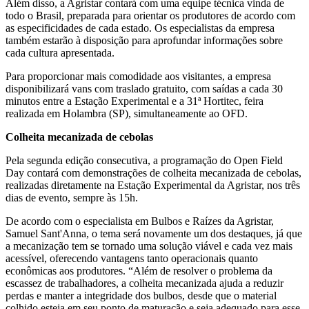
Além disso, a Agristar contará com uma equipe técnica vinda de
todo o Brasil, preparada para orientar os produtores de acordo com
as especificidades de cada estado. Os especialistas da empresa
também estarão à disposição para aprofundar informações sobre
cada cultura apresentada.
Para proporcionar mais comodidade aos visitantes, a empresa
disponibilizará vans com traslado gratuito, com saídas a cada 30
minutos entre a Estação Experimental e a 31ª Hortitec, feira
realizada em Holambra (SP), simultaneamente ao OFD.
Colheita mecanizada de cebolas
Pela segunda edição consecutiva, a programação do Open Field
Day contará com demonstrações de colheita mecanizada de cebolas,
realizadas diretamente na Estação Experimental da Agristar, nos três
dias de evento, sempre às 15h.
De acordo com o especialista em Bulbos e Raízes da Agristar,
Samuel Sant'Anna, o tema será novamente um dos destaques, já que
a mecanização tem se tornado uma solução viável e cada vez mais
acessível, oferecendo vantagens tanto operacionais quanto
econômicas aos produtores. “Além de resolver o problema da
escassez de trabalhadores, a colheita mecanizada ajuda a reduzir
perdas e manter a integridade dos bulbos, desde
que o material
colhido esteja em seu ponto de maturação e seja adequado para esse