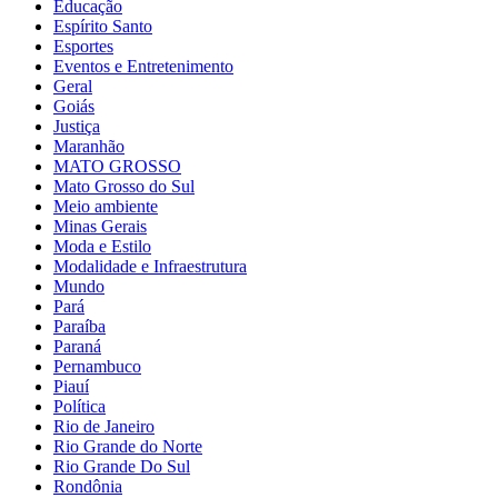
Educação
Espírito Santo
Esportes
Eventos e Entretenimento
Geral
Goiás
Justiça
Maranhão
MATO GROSSO
Mato Grosso do Sul
Meio ambiente
Minas Gerais
Moda e Estilo
Modalidade e Infraestrutura
Mundo
Pará
Paraíba
Paraná
Pernambuco
Piauí
Política
Rio de Janeiro
Rio Grande do Norte
Rio Grande Do Sul
Rondônia