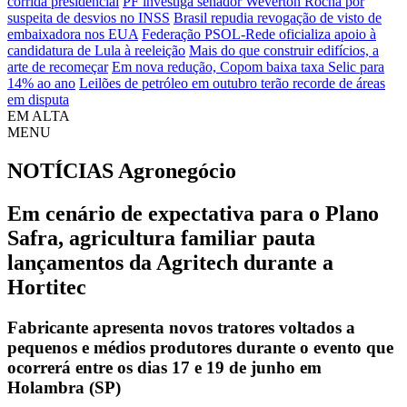
corrida presidencial
PF investiga senador Weverton Rocha por
suspeita de desvios no INSS
Brasil repudia revogação de visto de
embaixadora nos EUA
Federação PSOL-Rede oficializa apoio à
candidatura de Lula à reeleição
Mais do que construir edifícios, a
arte de recomeçar
Em nova redução, Copom baixa taxa Selic para
14% ao ano
Leilões de petróleo em outubro terão recorde de áreas
em disputa
EM ALTA
MENU
NOTÍCIAS
Agronegócio
Em cenário de expectativa para o Plano
Safra, agricultura familiar pauta
lançamentos da Agritech durante a
Hortitec
Fabricante apresenta novos tratores voltados a
pequenos e médios produtores durante o evento que
ocorrerá entre os dias 17 e 19 de junho em
Holambra (SP)