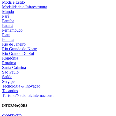
Moda e Estilo
Modalidade e Infraestrutura
Mundo
Pará
Paraíba
Paraná
Pernambuco
Piauí
Política
Rio de Janeiro
Rio Grande do Norte
Rio Grande Do Sul
Rondônia
Roraima
Santa Catarina
São Paulo
Saúde
Sergipe
Tecnologia & Inovação
Tocantins
Turismo/Nacional/Internacional
INFORMAÇÕES
CONTATO