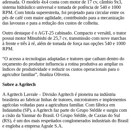
adensada. O modelo 4x4 conta com motor de 17 cv, câmbio 9x3,
sistema hidráulico universal e tomada de potência de 540 e 1000
RPM. Com bitola superestreita, foi projetado para circular entre os
pés de café com maior agilidade, contribuindo para a mecanização
das lavouras e para a redução dos custos de colheita.
Outro destaque é o AGT-25 cabinado. Compacto e versátil, o trator
possui motor Mitsubishi de 25,7 cv, transmissão com nove marchas
à frente e três à ré, além de tomada de força nas opções 540 e 1000
RPM.
“O acesso a tecnologias adaptadas e tratores que caibam dentro do
orçamento do produtor influencia a rotina produtiva ao ampliar os
índices de produtividade e reduzir os custos operacionais para o
agricultor familiar”, finaliza Oliveira.
Sobre a Agritech
A Agritech Lavrale – Divisão Agritech é pioneira na indústria
brasileira ao fabricar linhas de tratores, microtratores e implementos
agrícolas voltadas para a agricultura familiar. Com fábrica em
Indaiatuba (SP), a Agritech faz parte do Grupo Stédile e surgiu com
a cisão da Yanmar do Brasil. O Grupo Stédile, de Caxias do Sul
(RS), é um dos mais respeitados conglomerados industriais do Brasil
e engloba a empresa Agrale S.A.