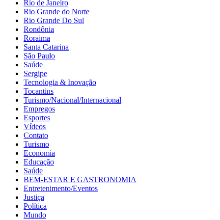
Rio de Janeiro
Rio Grande do Norte
Rio Grande Do Sul
Rondônia
Roraima
Santa Catarina
São Paulo
Saúde
Sergipe
Tecnologia & Inovação
Tocantins
Turismo/Nacional/Internacional
Empregos
Esportes
Vídeos
Contato
Turismo
Economia
Educação
Saúde
BEM-ESTAR E GASTRONOMIA
Entretenimento/Eventos
Justiça
Política
Mundo