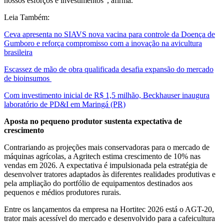
nossos esforços e investimentos", afirma.
Leia Também:
Ceva apresenta no SIAVS nova vacina para controle da Doença de
Gumboro e reforça compromisso com a inovação na avicultura
brasileira
Escassez de mão de obra qualificada desafia expansão do mercado
de bioinsumos
Com investimento inicial de R$ 1,5 milhão, Beckhauser inaugura
laboratório de PD&I em Maringá (PR)
Aposta no pequeno produtor sustenta expectativa de
crescimento
Contrariando as projeções mais conservadoras para o mercado de
máquinas agrícolas, a Agritech estima crescimento de 10% nas
vendas em 2026. A expectativa é impulsionada pela estratégia de
desenvolver tratores adaptados às diferentes realidades produtivas e
pela ampliação do portfólio de equipamentos destinados aos
pequenos e médios produtores rurais.
Entre os lançamentos da empresa na Hortitec 2026 está o AGT-20,
trator mais acessível do mercado e desenvolvido para a cafeicultura