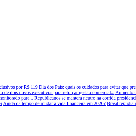
xclusivos por R$ 119
Dia dos Pais: quais os cuidados para evitar que pr
o de dois novos executivos para reforçar gestão comercial...
Aumento de
onitorado para...
Republicanos se manterá neutro na corrida presidenci
TS
Ainda dá tempo de mudar a vida financeira em 2026?
Brasil repudia