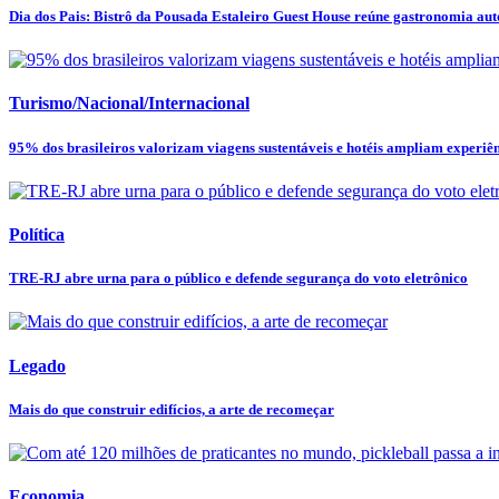
Dia dos Pais: Bistrô da Pousada Estaleiro Guest House reúne gastronomia autor
Turismo/Nacional/Internacional
95% dos brasileiros valorizam viagens sustentáveis e hotéis ampliam experiênc
Política
TRE-RJ abre urna para o público e defende segurança do voto eletrônico
Legado
Mais do que construir edifícios, a arte de recomeçar
Economia