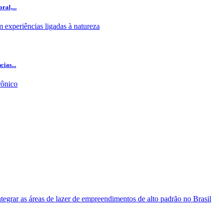
al,...
ias...