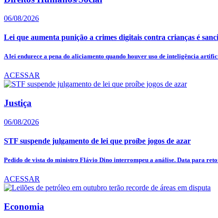
06/08/2026
Lei que aumenta punição a crimes digitais contra crianças é san
A lei endurece a pena do aliciamento quando houver uso de inteligência artifici
ACESSAR
Justiça
06/08/2026
STF suspende julgamento de lei que proíbe jogos de azar
Pedido de vista do ministro Flávio Dino interrompeu a análise. Data para reto
ACESSAR
Economia