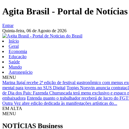
Agita Brasil - Portal de Notícias
Entrar
Quinta-feira,
06 de Agosto de 2026
Início
Geral
Economia
Educação
Saúde
Mundo
Agronegócio
MENU
Marina Itajaí recebe 2ª edição de festival gastronômico com menus e
mental para jovens no SUS Digital
Topigs Norsvin anuncia contrataçã
de Dia dos Pais: Fazenda Churrascada terá menu exclusivo e espaço m
embaixadora
Entenda quanto o trabalhador receberá de lucro do FG
Outra Vez abre edição dedicada às manifestações artísticas do...
EM ALTA
MENU
NOTÍCIAS
Business