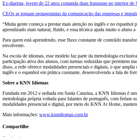
Ex-diarista, jovem de 22 anos comanda duas franquias no interior de
CEOs se tornam protagonistas da comunicação das empresas e impuls
“Muita gente começa a prestar mais atenção no inglês e no espanhol p
aprendizado mais natural, fluido, e essa técnica ajuda muito o aluno
Para quem está aprendendo, esse fluxo constante de conteúdo transf
envolvente.
Na
escola de idiomas
, esse modelo faz parte da metodologia exclusiva
participação ativa dos alunos, com turmas reduzidas que permitem mais
disso, a rede oferece modalidades presenciais e digitais, o que ampli
inglês e o espanhol em prática constante, desenvolvendo a fala de fo
Sobre a KNN Idiomas
Fundada em 2012 e sediada em Santa Catarina, a KNN Idiomas é uma red
metodologia própria voltada para falantes de português, com ênfase n
modalidades presencial e digital, por meio do KNN At Home, mantend
Mais informações:
www.knnidiomas.com.br
Compartilhe