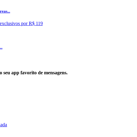
eas...
..
 no seu app favorito de mensagens.