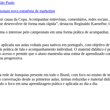
 São Paulo
ionam nova estratégia de marketing
or causa da Copa. Acompanhar entrevistas, comentários, redes sociais…
 a se desenvolver de forma mais rápida”, destacou Reginaldo
Kaeneêne
, 
orma o interesse pelo campeonato em uma forma prática de acompanhar,
 aplicada nas aulas voltada para nativos em português, com objetivo de 
 prática de fala e acompanhamento individual. O material didático é pr
a o acesso e permite que o aluno mantenha uma rotina de aprendizado co
rma progressiva.
e de franquias presente em todo o Brasil, com foco no ensino de inglês
a conversação desde as primeiras aulas, turmas reduzidas e material did
o o foco em uma aprendizagem prática e aplicada ao dia a dia.