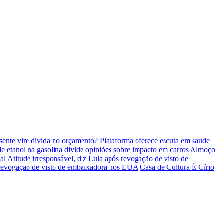
esente vire dívida no orçamento?
Plataforma oferece escuta em saúde
 etanol na gasolina divide opiniões sobre impacto em carros
Almoço
al
Atitude irresponsável, diz Lula após revogação de visto de
 revogação de visto de embaixadora nos EUA
Casa de Cultura É Círio