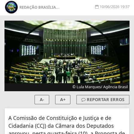
10/06/2026 19:37
REDAÇÃO BRASÍLIA...
© Lula Marques/ Agência Brasil
A-
A+
REPORTAR ERROS
A Comissão de Constituição e Justiça e de
Cidadania (CCJ) da Câmara dos Deputados
aprovou, nesta quarta-feira (10), a Proposta de