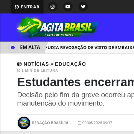
ENTRAR
EM ALTA
BRASIL REPUDIA REVOGAÇÃO DE VISTO DE EMBAIX
NOTÍCIAS
EDUCAÇÃO
1 MIN DE LEITURA
Estudantes encerra
Decisão pelo fim da greve ocorreu ap
manutenção do movimento.
REDAÇÃO BRASÍLIA...
09/06/2026 09:37