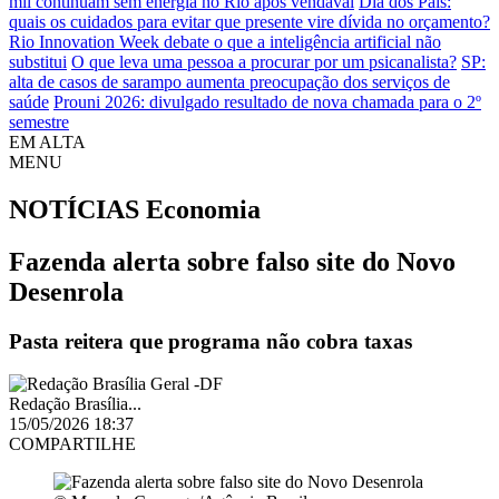
mil continuam sem energia no Rio após vendaval
Dia dos Pais:
quais os cuidados para evitar que presente vire dívida no orçamento?
Rio Innovation Week debate o que a inteligência artificial não
substitui
O que leva uma pessoa a procurar por um psicanalista?
SP:
alta de casos de sarampo aumenta preocupação dos serviços de
saúde
Prouni 2026: divulgado resultado de nova chamada para o 2º
semestre
EM ALTA
MENU
NOTÍCIAS
Economia
Fazenda alerta sobre falso site do Novo
Desenrola
Pasta reitera que programa não cobra taxas
Redação Brasília...
15/05/2026 18:37
COMPARTILHE