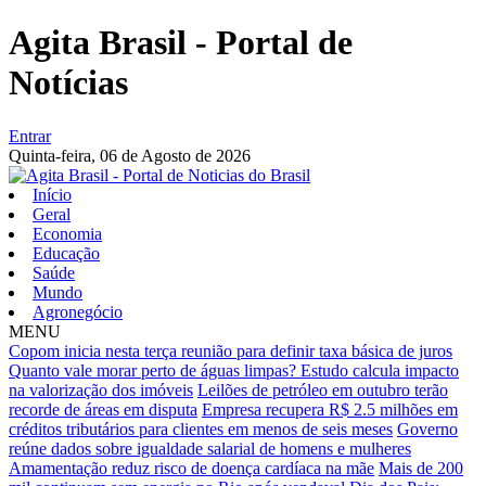
Agita Brasil - Portal de
Notícias
Entrar
Quinta-feira,
06 de Agosto de 2026
Início
Geral
Economia
Educação
Saúde
Mundo
Agronegócio
MENU
Copom inicia nesta terça reunião para definir taxa básica de juros
Quanto vale morar perto de águas limpas? Estudo calcula impacto
na valorização dos imóveis
Leilões de petróleo em outubro terão
recorde de áreas em disputa
Empresa recupera R$ 2.5 milhões em
créditos tributários para clientes em menos de seis meses
Governo
reúne dados sobre igualdade salarial de homens e mulheres
Amamentação reduz risco de doença cardíaca na mãe
Mais de 200