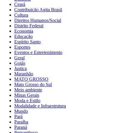
Ceará
Contribuição Agita Brasil
Cultura
Direitos Humanos/Social
Distrito Federal
Economia
Educação
Espírito Santo
Esportes
Eventos e Entretenimento
Geral
Goiás
Justiça
Maranhão
MATO GROSSO
Mato Grosso do Sul
Meio ambiente
Minas Gerais
Moda e Estilo
Modalidade e Infraestrutura
Mundo
Pará
Paraíba
Paraná
Pernambuco