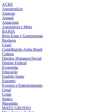
ACRE
Agronegócio
Alagoas
Amapá
Amazonas
Automóvel e Moto
BAHIA
Bem-Estar e Gastronomia
Business
Ceará
Contribuição Agita Brasil
Cultura
Direitos Humanos/Social
Distrito Federal
Economia
Educação
Espírito Santo
Esportes
Eventos e Entretenimento
Geral
Goiás
Justiça
Maranhão
MATO GROSSO