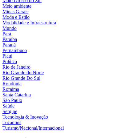
Mato Grosso do Sul
Meio ambiente
Minas Gerais
Moda e Estilo
Modalidade e Infraestrutura
Mundo
Pará
Paraíba
Paraná
Pernambuco
Piauí
Política
Rio de Janeiro
Rio Grande do Norte
Rio Grande Do Sul
Rondônia
Roraima
Santa Catarina
São Paulo
Saúde
Sergipe
Tecnologia & Inovação
Tocantins
Turismo/Nacional/Internacional