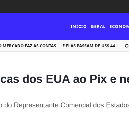
INÍCIO
GERAL
ECONO
RCADO FAZ AS CONTAS — E ELAS PASSAM DE US$ 44...
icas dos EUA ao Pix e n
rio do Representante Comercial dos Estad