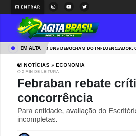
ENTRAR
EM ALTA
ENQUANTO UNS DEBOCHAM DO INFLUENCIADOR, O ME
NOTÍCIAS
ECONOMIA
2 MIN DE LEITURA
Febraban rebate crít
concorrência
Para entidade, avaliação do Escritó
incompletas.