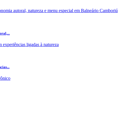
al,...
ias...