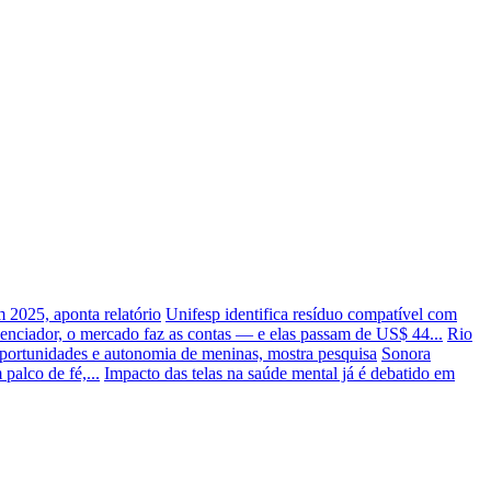
 2025, aponta relatório
Unifesp identifica resíduo compatível com
nciador, o mercado faz as contas — e elas passam de US$ 44...
Rio
portunidades e autonomia de meninas, mostra pesquisa
Sonora
palco de fé,...
Impacto das telas na saúde mental já é debatido em