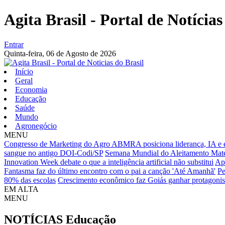
Agita Brasil - Portal de Notícias
Entrar
Quinta-feira,
06 de Agosto de 2026
Início
Geral
Economia
Educação
Saúde
Mundo
Agronegócio
MENU
Congresso de Marketing do Agro ABMRA posiciona liderança, IA e est
sangue no antigo DOI-Codi/SP
Semana Mundial do Aleitamento Mate
Innovation Week debate o que a inteligência artificial não substitui
Ap
Fantasma faz do último encontro com o pai a canção 'Até Amanhã'
Pe
80% das escolas
Crescimento econômico faz Goiás ganhar protagonis
EM ALTA
MENU
NOTÍCIAS
Educação