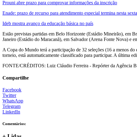
Prouni abre prazo para comprovar informações da inscrição
Enade: prazo de recurso para atendimento especial termina nesta sext
Ideb mostra avanço da educação básica no país
Estão previstas partidas em Belo Horizonte (Estádio Mineirão), em Br
Janeiro (Estádio do Maracanã), em Salvador (Arena Fonte Nova) e em
A Copa do Mundo terá a participação de 32 seleções (16 a menos do qu
torneio, está automaticamente classificado para participar. A última e
FONTE/CRÉDITOS:
Luiz Cláudio Ferreira - Repórter da Agência Br
Compartilhe
Facebook
Twitter
WhatsApp
Telegram
LinkedIn
Comentários:
+ Lidas