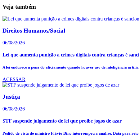
Veja também
Direitos Humanos/Social
06/08/2026
Lei que aumenta punição a crimes digitais contra crianças é san
A lei endurece a pena do aliciamento quando houver uso de inteligência artifici
ACESSAR
Justiça
06/08/2026
STF suspende julgamento de lei que proíbe jogos de azar
Pedido de vista do ministro Flávio Dino interrompeu a análise. Data para reto