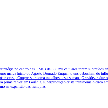
ratégia no centro das...
Mais de 830 mil celulares foram subtraídos em
rno marca início do Agosto Dourado
Enquanto uns debocham do influe
ós recesso, Congresso retoma trabalhos nesta semana
Gravidez reduz o
la primeira vez em Goiânia, superprodução cristã transforma o circo em 
mo na expansão das franquias