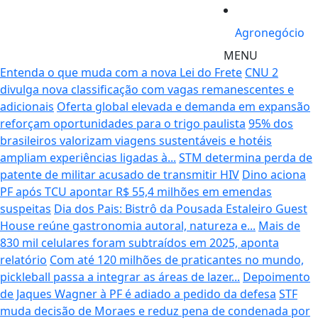
Agronegócio
MENU
Entenda o que muda com a nova Lei do Frete
CNU 2
divulga nova classificação com vagas remanescentes e
adicionais
Oferta global elevada e demanda em expansão
reforçam oportunidades para o trigo paulista
95% dos
brasileiros valorizam viagens sustentáveis e hotéis
ampliam experiências ligadas à...
STM determina perda de
patente de militar acusado de transmitir HIV
Dino aciona
PF após TCU apontar R$ 55,4 milhões em emendas
suspeitas
Dia dos Pais: Bistrô da Pousada Estaleiro Guest
House reúne gastronomia autoral, natureza e...
Mais de
830 mil celulares foram subtraídos em 2025, aponta
relatório
Com até 120 milhões de praticantes no mundo,
pickleball passa a integrar as áreas de lazer...
Depoimento
de Jaques Wagner à PF é adiado a pedido da defesa
STF
muda decisão de Moraes e reduz pena de condenada por