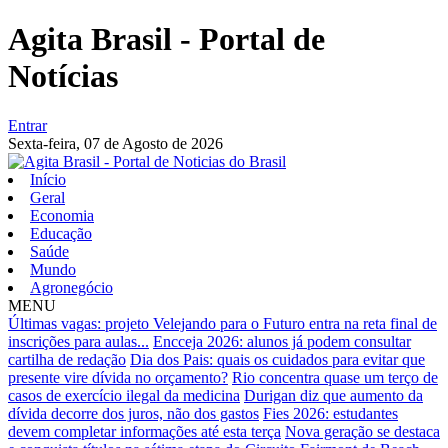
Agita Brasil - Portal de
Notícias
Entrar
Sexta-feira,
07 de Agosto de 2026
Início
Geral
Economia
Educação
Saúde
Mundo
Agronegócio
MENU
Últimas vagas: projeto Velejando para o Futuro entra na reta final de
inscrições para aulas...
Encceja 2026: alunos já podem consultar
cartilha de redação
Dia dos Pais: quais os cuidados para evitar que
presente vire dívida no orçamento?
Rio concentra quase um terço de
casos de exercício ilegal da medicina
Durigan diz que aumento da
dívida decorre dos juros, não dos gastos
Fies 2026: estudantes
devem completar informações até esta terça
Nova geração se destaca