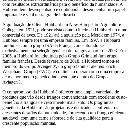
com resultados extraordinários para o benefício da humanidade. A
Hubbard tem desempenhado e continuará a desempenhar um papel
importante e vital nesta grande indústria.
A graduação de Oliver Hubbard em New Hampshire Agriculture
College, em 1921, pode ser vista como o início da Hubbard no ramo
comercial de aves. De 1921 até a aquisição pela Merck em 1974, a
Hubbard sempre foi uma empresa familiar. Em 1997, a Hubbard
fundiu-se com o grupo ISA da França, concentrando-se
exclusivamente na seleção genética de frangos a partir de 2003. Em
2005, a Hubbard foi adquirida pelo Grupo Grimaud (um grupo
familiar francês). Desde fevereiro de 2018, a Hubbard tornou-se
membro do Grupo Aviagen®, do grupo familiar alemão Erich
Wesjohann Grupo (EWG), e continua a operar como uma empresa
de melhoramento genético independente dentro do Grupo
Aviagen®.
O compromisso da Hubbard é oferecer uma ampla variedade de
produtos que vão desde frangos convencionais com excelente custo-
benefício a frangos de crescimento mais lento. Os programas
genéticos da Hubbard são projetados e dedicados a enfrentar os
crescentes desafios da humanidade, fornecendo um frango eficiente,
saudável, com uma carne saborosa e de alta qualidade para a
crescente população mundial.