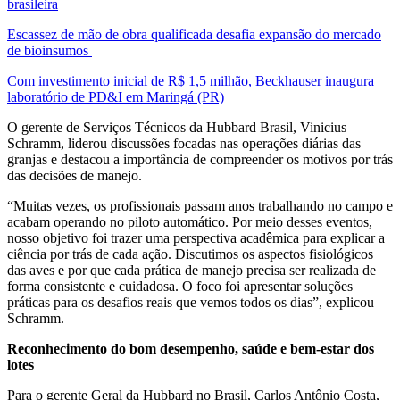
brasileira
Escassez de mão de obra qualificada desafia expansão do mercado
de bioinsumos
Com investimento inicial de R$ 1,5 milhão, Beckhauser inaugura
laboratório de PD&I em Maringá (PR)
O gerente de Serviços Técnicos da Hubbard Brasil, Vinicius
Schramm, liderou discussões focadas nas operações diárias das
granjas e destacou a importância de compreender os motivos por trás
das decisões de manejo.
“Muitas vezes, os profissionais passam anos trabalhando no campo e
acabam operando no piloto automático. Por meio desses eventos,
nosso objetivo foi trazer uma perspectiva acadêmica para explicar a
ciência por trás de cada ação. Discutimos os aspectos fisiológicos
das aves e por que cada prática de manejo precisa ser realizada de
forma consistente e cuidadosa. O foco foi apresentar soluções
práticas para os desafios reais que vemos todos os dias”, explicou
Schramm.
Reconhecimento do bom desempenho, saúde e bem-estar dos
lotes
Para o gerente Geral da Hubbard no Brasil, Carlos Antônio Costa,