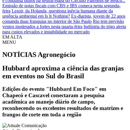
e conquista títulos na sétima etapa do Circuito Fairmont de Beach...
Emissão de notas fiscais com CBS e IBS começa nesta segunda-
feira
Lesoir, da Holanda, questiona inércia humana diante da
urgência ambiental em Is It Nothing?
Ex-diarista, jovem de 22 anos
comanda duas franquias no interior de São Paulo
Rio tem previsão
ventos moderados a fortes nesta quarta-feira
Indústria do trigo alerta
para custos elevados e instabilidade no mercado
EM ALTA
MENU
NOTÍCIAS
Agronegócio
Hubbard aproxima a ciência das granjas
em eventos no Sul do Brasil
Edições do evento "Hubbard Em Foco" em
Chapecó e Cascavel conectaram a pesquisa
acadêmica ao manejo diário de campo,
reconhecendo os excelentes resultados de matrizes e
frangos de corte em toda a região