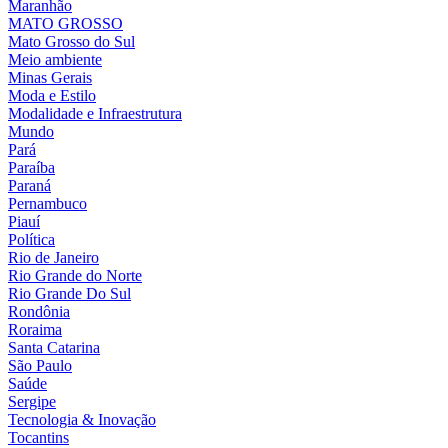
Maranhão
MATO GROSSO
Mato Grosso do Sul
Meio ambiente
Minas Gerais
Moda e Estilo
Modalidade e Infraestrutura
Mundo
Pará
Paraíba
Paraná
Pernambuco
Piauí
Política
Rio de Janeiro
Rio Grande do Norte
Rio Grande Do Sul
Rondônia
Roraima
Santa Catarina
São Paulo
Saúde
Sergipe
Tecnologia & Inovação
Tocantins