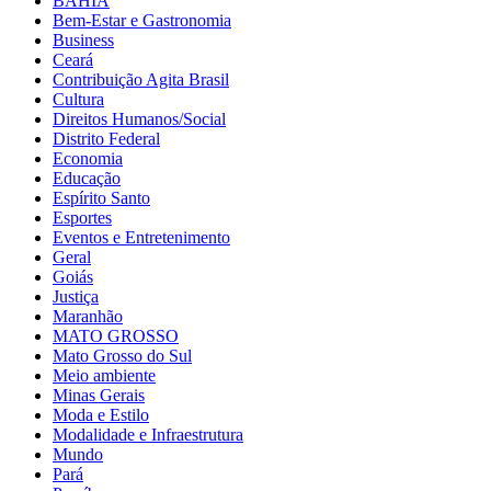
BAHIA
Bem-Estar e Gastronomia
Business
Ceará
Contribuição Agita Brasil
Cultura
Direitos Humanos/Social
Distrito Federal
Economia
Educação
Espírito Santo
Esportes
Eventos e Entretenimento
Geral
Goiás
Justiça
Maranhão
MATO GROSSO
Mato Grosso do Sul
Meio ambiente
Minas Gerais
Moda e Estilo
Modalidade e Infraestrutura
Mundo
Pará