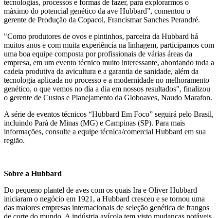
tecnologias, processos e formas de fazer, para explorarmos o
máximo do potencial genético da ave Hubbard”, comentou o
gerente de Produção da Copacol, Francismar Sanches Perandré.
"Como produtores de ovos e pintinhos, parceira da Hubbard há
muitos anos e com muita experiência na linhagem, participamos com
uma boa equipe composta por profissionais de várias áreas da
empresa, em um evento técnico muito interessante, abordando toda a
cadeia produtiva da avicultura e a garantia de sanidade, além da
tecnologia aplicada no processo e a modernidade no melhoramento
genético, o que vemos no dia a dia em nossos resultados", finalizou
o gerente de Custos e Planejamento da Globoaves, Naudo Marafon.
A série de eventos técnicos “Hubbard Em Foco” seguirá pelo Brasil,
incluindo Pará de Minas (MG) e Campinas (SP). Para mais
informações, consulte a equipe técnica/comercial Hubbard em sua
região.
Sobre a Hubbard
Do pequeno plantel de aves com os quais Ira e Oliver Hubbard
iniciaram o negócio em 1921, a Hubbard cresceu e se tornou uma
das maiores empresas internacionais de seleção genética de frangos
de corte do mundo. A indústria avícola tem visto mudanças notáveis,