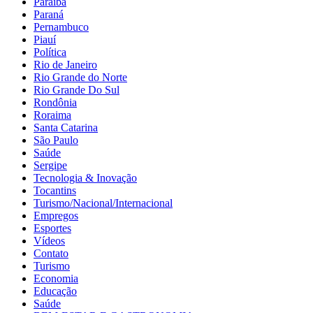
Paraíba
Paraná
Pernambuco
Piauí
Política
Rio de Janeiro
Rio Grande do Norte
Rio Grande Do Sul
Rondônia
Roraima
Santa Catarina
São Paulo
Saúde
Sergipe
Tecnologia & Inovação
Tocantins
Turismo/Nacional/Internacional
Empregos
Esportes
Vídeos
Contato
Turismo
Economia
Educação
Saúde