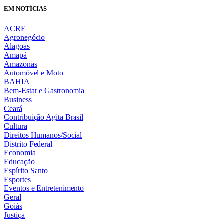
EM NOTÍCIAS
ACRE
Agronegócio
Alagoas
Amapá
Amazonas
Automóvel e Moto
BAHIA
Bem-Estar e Gastronomia
Business
Ceará
Contribuição Agita Brasil
Cultura
Direitos Humanos/Social
Distrito Federal
Economia
Educação
Espírito Santo
Esportes
Eventos e Entretenimento
Geral
Goiás
Justiça