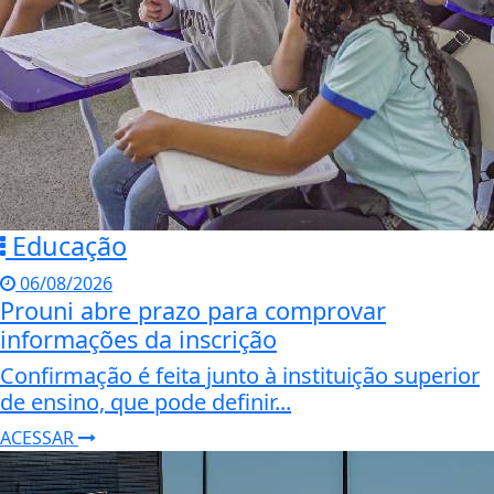
Educação
06/08/2026
Prouni abre prazo para comprovar
informações da inscrição
Confirmação é feita junto à instituição superior
de ensino, que pode definir...
ACESSAR