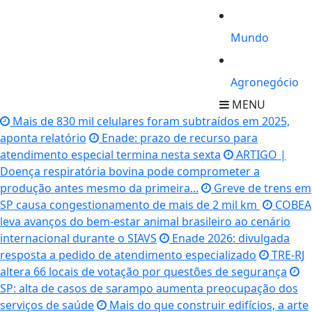
Mundo
Agronegócio
MENU
Mais de 830 mil celulares foram subtraídos em 2025,
aponta relatório
Enade: prazo de recurso para
atendimento especial termina nesta sexta
ARTIGO |
Doença respiratória bovina pode comprometer a
produção antes mesmo da primeira...
Greve de trens em
SP causa congestionamento de mais de 2 mil km
COBEA
leva avanços do bem-estar animal brasileiro ao cenário
internacional durante o SIAVS
Enade 2026: divulgada
resposta a pedido de atendimento especializado
TRE-RJ
altera 66 locais de votação por questões de segurança
SP: alta de casos de sarampo aumenta preocupação dos
serviços de saúde
Mais do que construir edifícios, a arte