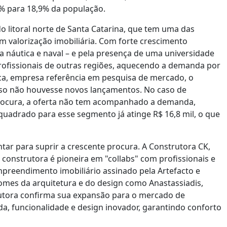
,2% para 18,9% da população.
do litoral norte de Santa Catarina, que tem uma das
m valorização imobiliária. Com forte crescimento
a náutica e naval – e pela presença de uma universidade
profissionais de outras regiões, aquecendo a demanda por
ica, empresa referência em pesquisa de mercado, o
aso não houvesse novos lançamentos. No caso de
rocura, a oferta não tem acompanhado a demanda,
quadrado para esse segmento já atinge R$ 16,8 mil, o que
ar para suprir a crescente procura. A Construtora CK,
construtora é pioneira em "collabs" com profissionais e
mpreendimento imobiliário assinado pela Artefacto e
es da arquitetura e do design como Anastassiadis,
rutora confirma sua expansão para o mercado de
da, funcionalidade e design inovador, garantindo conforto