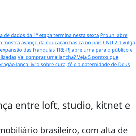
ta de dados da 1ª etapa termina nesta sexta
Prouni abre
b mostra avanço da educação básica no país
CNU 2 divulga
expansão das franquias
TRE-RJ abre urna para o público e
lizadas
Vai comprar uma lancha? Veja 5 pontos que
Aragão lança livro sobre cura, fé e a paternidade de Deus
 entre loft, studio, kitnet e
biliário brasileiro, com alta de