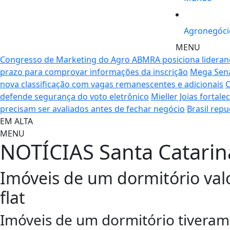
Agronegóci
MENU
Congresso de Marketing do Agro ABMRA posiciona liderança,
prazo para comprovar informações da inscrição
Mega Sena
nova classificação com vagas remanescentes e adicionais
C
defende segurança do voto eletrônico
Mieller Joias forta
precisam ser avaliados antes de fechar negócio
Brasil rep
EM ALTA
MENU
NOTÍCIAS
Santa Catarin
Imóveis de um dormitório valor
flat
Imóveis de um dormitório tiveram 