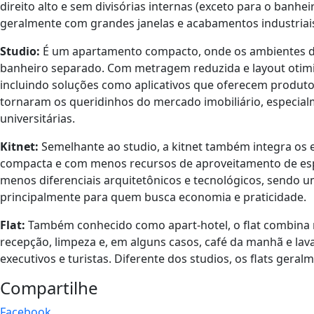
direito alto e sem divisórias internas (exceto para o banhe
geralmente com grandes janelas e acabamentos industria
Studio:
É um apartamento compacto, onde os ambientes de 
banheiro separado. Com metragem reduzida e layout otimi
incluindo soluções como aplicativos que oferecem produtos e
tornaram os queridinhos do mercado imobiliário, especia
universitárias.
Kitnet:
Semelhante ao studio, a kitnet também integra os
compacta e com menos recursos de aproveitamento de esp
menos diferenciais arquitetônicos e tecnológicos, sendo 
principalmente para quem busca economia e praticidade.
Flat:
Também conhecido como apart-hotel, o flat combina m
recepção, limpeza e, em alguns casos, café da manhã e la
executivos e turistas. Diferente dos studios, os flats gera
Compartilhe
Facebook