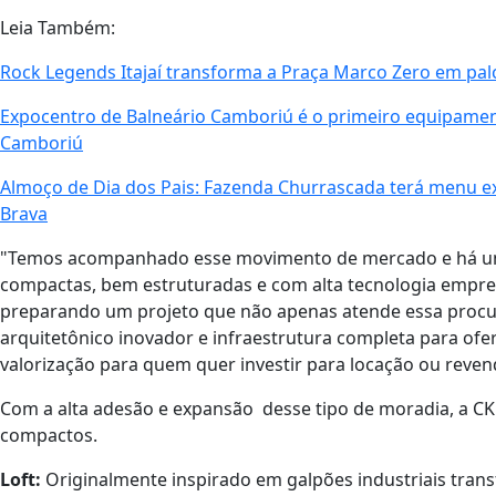
Leia Também:
Rock Legends Itajaí transforma a Praça Marco Zero em pal
Expocentro de Balneário Camboriú é o primeiro equipamento
Camboriú
Almoço de Dia dos Pais: Fazenda Churrascada terá menu ex
Brava
"Temos acompanhado esse movimento de mercado e há u
compactas, bem estruturadas e com alta tecnologia emprega
preparando um projeto que não apenas atende essa procura,
arquitetônico inovador e infraestrutura completa para ofer
valorização para quem quer investir para locação ou revend
Com a alta adesão e expansão desse tipo de moradia, a CK 
compactos.
Loft:
Originalmente inspirado em galpões industriais tran