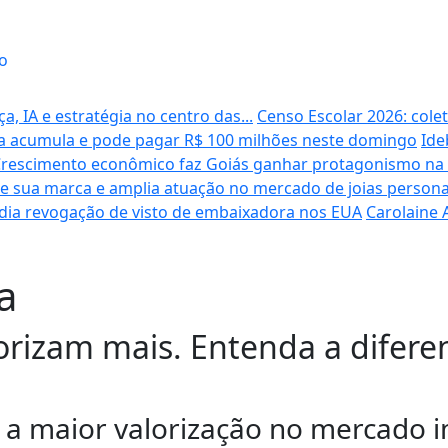
o
 IA e estratégia no centro das...
Censo Escolar 2026: cole
 acumula e pode pagar R$ 100 milhões neste domingo
Ide
rescimento econômico faz Goiás ganhar protagonismo na 
lece sua marca e amplia atuação no mercado de joias persona
udia revogação de visto de embaixadora nos EUA
Carolaine 
a
izam mais. Entenda a diferença
a maior valorização no mercado imo