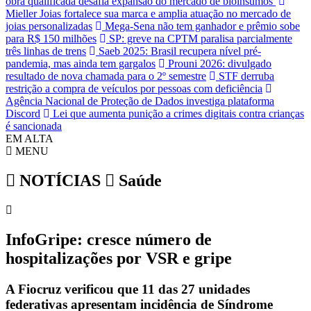
obra qualificada desafia expansão do mercado de bioinsumos
Mieller Joias fortalece sua marca e amplia atuação no mercado de
joias personalizadas
Mega-Sena não tem ganhador e prêmio sobe
para R$ 150 milhões
SP: greve na CPTM paralisa parcialmente
três linhas de trens
Saeb 2025: Brasil recupera nível pré-
pandemia, mas ainda tem gargalos
Prouni 2026: divulgado
resultado de nova chamada para o 2º semestre
STF derruba
restrição a compra de veículos por pessoas com deficiência
Agência Nacional de Proteção de Dados investiga plataforma
Discord
Lei que aumenta punição a crimes digitais contra crianças
é sancionada
EM ALTA
MENU
NOTÍCIAS
Saúde
InfoGripe: cresce número de
hospitalizações por VSR e gripe
A Fiocruz verificou que 11 das 27 unidades
federativas apresentam incidência de Síndrome