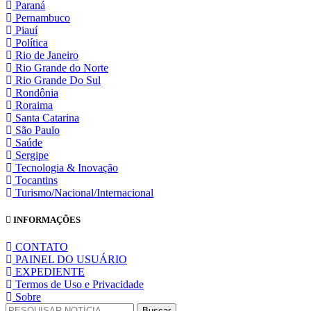
Paraná
Pernambuco
Piauí
Política
Rio de Janeiro
Rio Grande do Norte
Rio Grande Do Sul
Rondônia
Roraima
Santa Catarina
São Paulo
Saúde
Sergipe
Tecnologia & Inovação
Tocantins
Turismo/Nacional/Internacional
INFORMAÇÕES
CONTATO
PAINEL DO USUÁRIO
EXPEDIENTE
Termos de Uso e Privacidade
Sobre