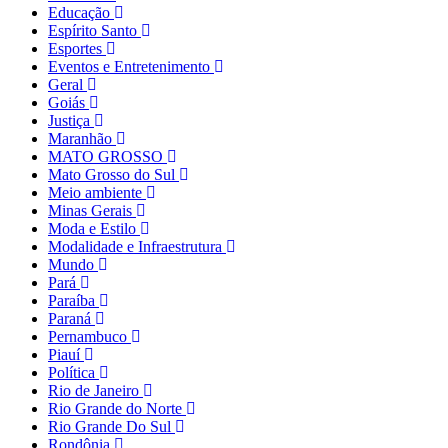
Educação
Espírito Santo
Esportes
Eventos e Entretenimento
Geral
Goiás
Justiça
Maranhão
MATO GROSSO
Mato Grosso do Sul
Meio ambiente
Minas Gerais
Moda e Estilo
Modalidade e Infraestrutura
Mundo
Pará
Paraíba
Paraná
Pernambuco
Piauí
Política
Rio de Janeiro
Rio Grande do Norte
Rio Grande Do Sul
Rondônia