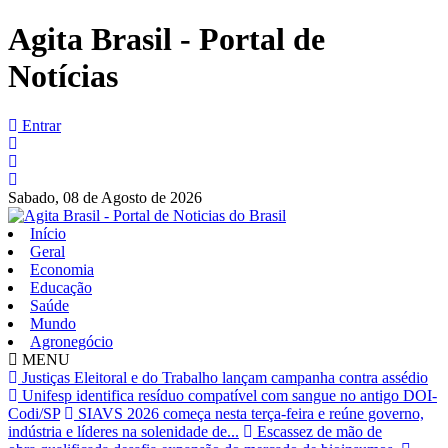
Agita Brasil - Portal de
Notícias
Entrar
Sabado,
08 de Agosto de 2026
Início
Geral
Economia
Educação
Saúde
Mundo
Agronegócio
MENU
Justiças Eleitoral e do Trabalho lançam campanha contra assédio
Unifesp identifica resíduo compatível com sangue no antigo DOI-
Codi/SP
SIAVS 2026 começa nesta terça-feira e reúne governo,
indústria e líderes na solenidade de...
Escassez de mão de