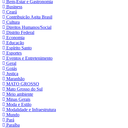
Bem-Estar e Gastronomia
Business
Ceará
Contribuição Agita Brasil
Cultura
Direitos Humanos/Social
Distrito Federal
Economia
Educação
Espírito Santo
Esportes
Eventos e Entretenimento
Geral
Goiás
Justiça
Maranhão
MATO GROSSO
Mato Grosso do Sul
Meio ambiente
Minas Gerais
Moda e Estilo
Modalidade e Infraestrutura
Mundo
Pará
Paraíba