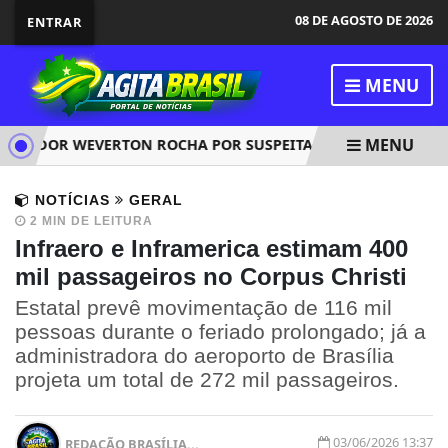
08 DE AGOSTO DE 2026
ENTRAR
MENU
MENU
ENADOR WEVERTON ROCHA POR SUSPEITA DE DESVIOS NO INSS
NOTÍCIAS
GERAL
2 MIN DE LEITURA
Infraero e Inframerica estimam 400
mil passageiros no Corpus Christi
Estatal prevê movimentação de 116 mil
pessoas durante o feriado prolongado; já a
administradora do aeroporto de Brasília
projeta um total de 272 mil passageiros.
03/06/2026 13:37
REDAÇÃO BRASÍLIA...