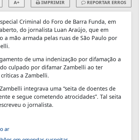
A+
IMPRIMIR
REPORTAR ERROS
Especial Criminal do Foro de Barra Funda, em
aberto, do jornalista Luan Araújo, que em
ão a mão armada pelas ruas de São Paulo por
lli.
agamento de uma indenização por difamação a
ado culpado por difamar Zambelli ao ter
ríticas a Zambelli.
Zambelli integrava uma “seita de doentes de
nte e segue cometendo atrocidades”. Tal seita
screveu o jornalista.
o ar
ilhões em emendas suspeitas