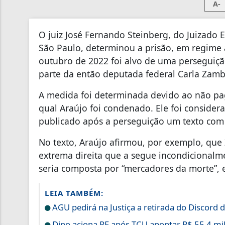
A-
O juiz José Fernando Steinberg, do Juizado 
São Paulo, determinou a prisão, em regime 
outubro de 2022 foi alvo de uma perseguiç
parte da então deputada federal Carla Zambe
A medida foi determinada devido ao não p
qual Araújo foi condenado. Ele foi consider
publicado após a perseguição um texto com c
No texto, Araújo afirmou, por exemplo, que 
extrema direita que a segue incondicionalme
seria composta por “mercadores da morte”, e
LEIA TAMBÉM:
AGU pedirá na Justiça a retirada do Discord d
Dino aciona PF após TCU apontar R$ 55,4 m