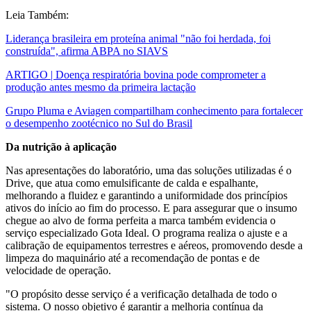
Leia Também:
Liderança brasileira em proteína animal "não foi herdada, foi
construída", afirma ABPA no SIAVS
ARTIGO | Doença respiratória bovina pode comprometer a
produção antes mesmo da primeira lactação
Grupo Pluma e Aviagen compartilham conhecimento para fortalecer
o desempenho zootécnico no Sul do Brasil
Da nutrição à aplicação
Nas apresentações do laboratório, uma das soluções utilizadas é o
Drive, que atua como emulsificante de calda e espalhante,
melhorando a fluidez e garantindo a uniformidade dos princípios
ativos do início ao fim do processo. E para assegurar que o insumo
chegue ao alvo de forma perfeita a marca também evidencia o
serviço especializado Gota Ideal. O programa realiza o ajuste e a
calibração de equipamentos terrestres e aéreos, promovendo desde a
limpeza do maquinário até a recomendação de pontas e de
velocidade de operação.
"O propósito desse serviço é a verificação detalhada de todo o
sistema. O nosso objetivo é garantir a melhoria contínua da