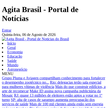
Agita Brasil - Portal de
Notícias
Entrar
Quinta-feira,
06 de Agosto de 2026
Início
Geral
Economia
Educação
Saúde
Mundo
Agronegócio
MENU
Grupo Pluma e Aviagen compartilham conhecimento para fortalecer
o desempenho zootécnico no...
Rio: delegacias terão sala especial
para mulheres vítimas de violência
Mais do que construir edifícios, a
arte de recomeçar
Make ID assina nova campanha publicitária da
Mosaic
RJ: quase 13 milhões de eleitores estão aptos a votar no 1º
turno
SP: alta de casos de sarampo aumenta preocupação dos
serviços de saúde
Mais de 100 mil clientes ainda estão sem energia