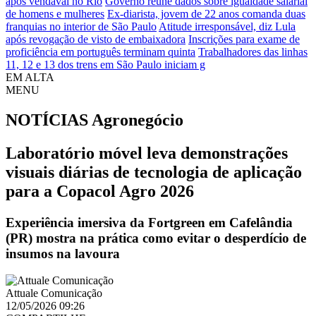
após vendaval no Rio
Governo reúne dados sobre igualdade salarial
de homens e mulheres
Ex-diarista, jovem de 22 anos comanda duas
franquias no interior de São Paulo
Atitude irresponsável, diz Lula
após revogação de visto de embaixadora
Inscrições para exame de
proficiência em português terminam quinta
Trabalhadores das linhas
11, 12 e 13 dos trens em São Paulo iniciam g
EM ALTA
MENU
NOTÍCIAS
Agronegócio
Laboratório móvel leva demonstrações
visuais diárias de tecnologia de aplicação
para a Copacol Agro 2026
Experiência imersiva da Fortgreen em Cafelândia
(PR) mostra na prática como evitar o desperdício de
insumos na lavoura
Attuale Comunicação
12/05/2026 09:26