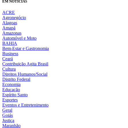
EM NOTÍCIAS
ACRE
Agronegócio
Alagoas
Amapá
Amazonas
Automóvel e Moto
BAHIA
Bem-Estar e Gastronomia
Business
Ceará
Contribuição Agita Brasil
Cultura
Direitos Humanos/Social
Distrito Federal
Economia
Educação
Espírito Santo
Esportes
Eventos e Entretenimento
Geral
Goiás
Justiça
Maranhão