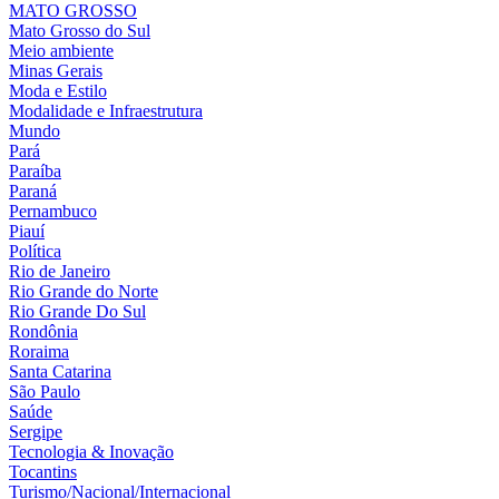
MATO GROSSO
Mato Grosso do Sul
Meio ambiente
Minas Gerais
Moda e Estilo
Modalidade e Infraestrutura
Mundo
Pará
Paraíba
Paraná
Pernambuco
Piauí
Política
Rio de Janeiro
Rio Grande do Norte
Rio Grande Do Sul
Rondônia
Roraima
Santa Catarina
São Paulo
Saúde
Sergipe
Tecnologia & Inovação
Tocantins
Turismo/Nacional/Internacional