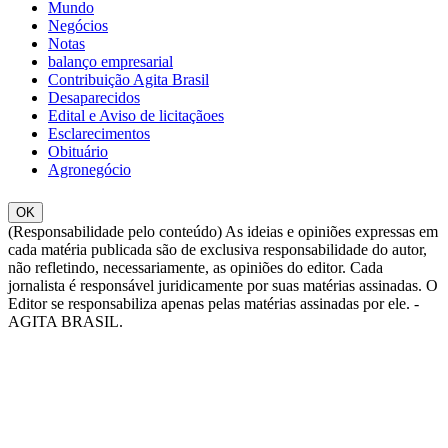
Mundo
Negócios
Notas
balanço empresarial
Contribuição Agita Brasil
Desaparecidos
Edital e Aviso de licitaçãoes
Esclarecimentos
Obituário
Agronegócio
OK
(Responsabilidade pelo conteúdo) As ideias e opiniões expressas em
cada matéria publicada são de exclusiva responsabilidade do autor,
não refletindo, necessariamente, as opiniões do editor. Cada
jornalista é responsável juridicamente por suas matérias assinadas. O
Editor se responsabiliza apenas pelas matérias assinadas por ele. -
AGITA BRASIL.