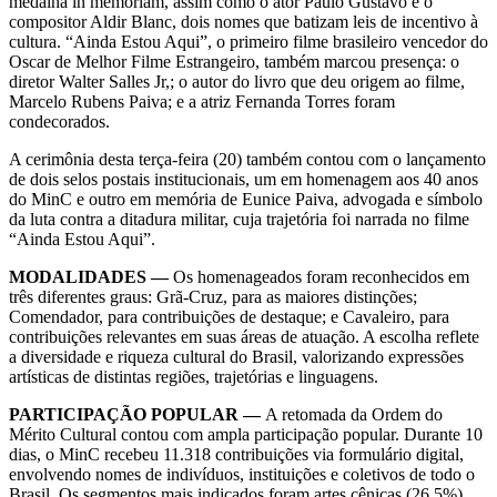
medalha in memoriam, assim como o ator Paulo Gustavo e o
compositor Aldir Blanc, dois nomes que batizam leis de incentivo à
cultura. “Ainda Estou Aqui”, o primeiro filme brasileiro vencedor do
Oscar de Melhor Filme Estrangeiro, também marcou presença: o
diretor Walter Salles Jr,; o autor do livro que deu origem ao filme,
Marcelo Rubens Paiva; e a atriz Fernanda Torres foram
condecorados.
A cerimônia desta terça-feira (20) também contou com o lançamento
de dois selos postais institucionais, um em homenagem aos 40 anos
do MinC e outro em memória de Eunice Paiva, advogada e símbolo
da luta contra a ditadura militar, cuja trajetória foi narrada no filme
“Ainda Estou Aqui”.
MODALIDADES —
Os homenageados foram reconhecidos em
três diferentes graus: Grã-Cruz, para as maiores distinções;
Comendador, para contribuições de destaque; e Cavaleiro, para
contribuições relevantes em suas áreas de atuação. A escolha reflete
a diversidade e riqueza cultural do Brasil, valorizando expressões
artísticas de distintas regiões, trajetórias e linguagens.
PARTICIPAÇÃO POPULAR —
A retomada da Ordem do
Mérito Cultural contou com ampla participação popular. Durante 10
dias, o MinC recebeu 11.318 contribuições via formulário digital,
envolvendo nomes de indivíduos, instituições e coletivos de todo o
Brasil. Os segmentos mais indicados foram artes cênicas (26,5%),