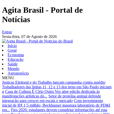
Agita Brasil - Portal de
Notícias
Entrar
Sexta-feira,
07 de Agosto de 2026
Início
Geral
Economia
Educação
Saúde
Mundo
Agronegócio
MENU
Justiças Eleitoral e do Trabalho lançam campanha contra assédio
Trabalhadores das linhas 11, 12 e 13 dos trens em São Paulo iniciam
g
Casa de Cultura É Círio Outra Vez abre edição dedicada às
manifestações artísticas do...
Setor de proteína animal defende
integração para crescer em escala e mercado
Com investimento
inicial de R$ 1,5 milhão, Beckhauser inaugura laboratório de PD&I
em...
Fies 2026: estudantes devem completar informações até esta