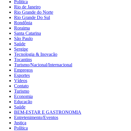
Política
Rio de Janeiro
Rio Grande do Norte
Rio Grande Do Sul
Rondônia
Roraima
Santa Catarina
São Paulo
Saúde
Sergipe
Tecnologia & Inovação
Tocantins
Turismo/Nacional/Internacional
Empregos
Esportes
Vídeos
Contato
Turismo
Economia
Educação
Saúde
BEM-ESTAR E GASTRONOMIA
Entretenimento/Eventos
Justiça
Política