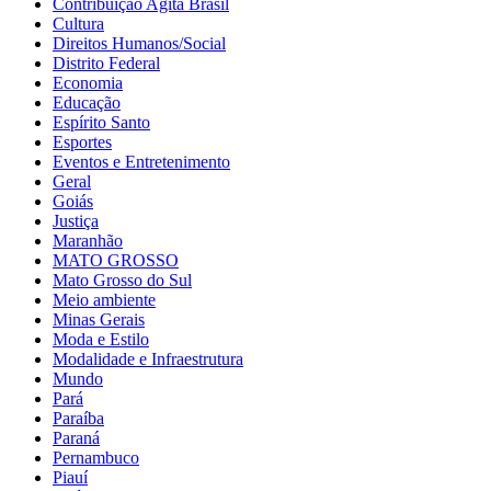
Contribuição Agita Brasil
Cultura
Direitos Humanos/Social
Distrito Federal
Economia
Educação
Espírito Santo
Esportes
Eventos e Entretenimento
Geral
Goiás
Justiça
Maranhão
MATO GROSSO
Mato Grosso do Sul
Meio ambiente
Minas Gerais
Moda e Estilo
Modalidade e Infraestrutura
Mundo
Pará
Paraíba
Paraná
Pernambuco
Piauí