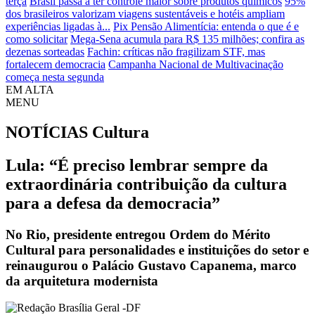
terça
Brasil passa a ter controle maior sobre produtos químicos
95%
dos brasileiros valorizam viagens sustentáveis e hotéis ampliam
experiências ligadas à...
Pix Pensão Alimentícia: entenda o que é e
como solicitar
Mega-Sena acumula para R$ 135 milhões; confira as
dezenas sorteadas
Fachin: críticas não fragilizam STF, mas
fortalecem democracia
Campanha Nacional de Multivacinação
começa nesta segunda
EM ALTA
MENU
NOTÍCIAS
Cultura
Lula: “É preciso lembrar sempre da
extraordinária contribuição da cultura
para a defesa da democracia”
No Rio, presidente entregou Ordem do Mérito
Cultural para personalidades e instituições do setor e
reinaugurou o Palácio Gustavo Capanema, marco
da arquitetura modernista