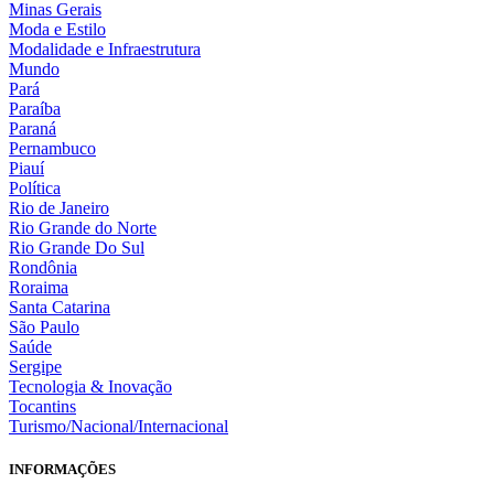
Minas Gerais
Moda e Estilo
Modalidade e Infraestrutura
Mundo
Pará
Paraíba
Paraná
Pernambuco
Piauí
Política
Rio de Janeiro
Rio Grande do Norte
Rio Grande Do Sul
Rondônia
Roraima
Santa Catarina
São Paulo
Saúde
Sergipe
Tecnologia & Inovação
Tocantins
Turismo/Nacional/Internacional
INFORMAÇÕES