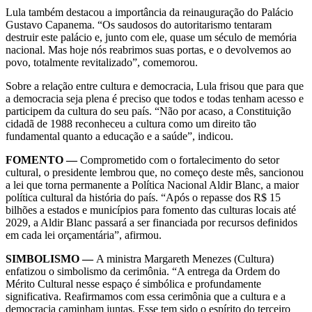
Lula também destacou a importância da reinauguração do Palácio
Gustavo Capanema. “Os saudosos do autoritarismo tentaram
destruir este palácio e, junto com ele, quase um século de memória
nacional. Mas hoje nós reabrimos suas portas, e o devolvemos ao
povo, totalmente revitalizado”, comemorou.
Sobre a relação entre cultura e democracia, Lula frisou que para que
a democracia seja plena é preciso que todos e todas tenham acesso e
participem da cultura do seu país. “Não por acaso, a Constituição
cidadã de 1988 reconheceu a cultura como um direito tão
fundamental quanto a educação e a saúde”, indicou.
FOMENTO —
Comprometido com o fortalecimento do setor
cultural, o presidente lembrou que, no começo deste mês, sancionou
a lei que torna permanente a Política Nacional Aldir Blanc, a maior
política cultural da história do país. “Após o repasse dos R$ 15
bilhões a estados e municípios para fomento das culturas locais até
2029, a Aldir Blanc passará a ser financiada por recursos definidos
em cada lei orçamentária”, afirmou.
SIMBOLISMO —
A ministra Margareth Menezes (Cultura)
enfatizou o simbolismo da cerimônia. “A entrega da Ordem do
Mérito Cultural nesse espaço é simbólica e profundamente
significativa. Reafirmamos com essa cerimônia que a cultura e a
democracia caminham juntas. Esse tem sido o espírito do terceiro