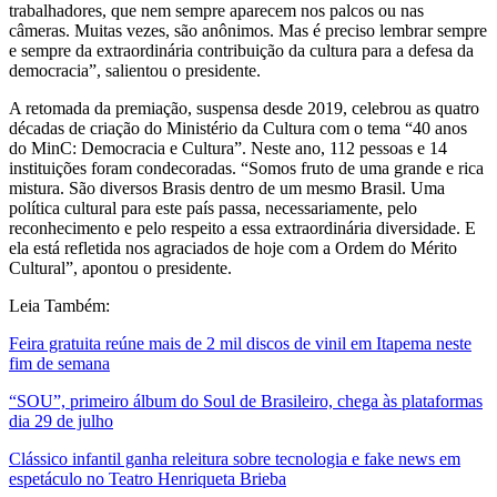
trabalhadores, que nem sempre aparecem nos palcos ou nas
câmeras. Muitas vezes, são anônimos. Mas é preciso lembrar sempre
e sempre da extraordinária contribuição da cultura para a defesa da
democracia”, salientou o presidente.
A retomada da premiação, suspensa desde 2019, celebrou as quatro
décadas de criação do Ministério da Cultura com o tema “40 anos
do MinC: Democracia e Cultura”. Neste ano, 112 pessoas e 14
instituições foram condecoradas. “Somos fruto de uma grande e rica
mistura. São diversos Brasis dentro de um mesmo Brasil. Uma
política cultural para este país passa, necessariamente, pelo
reconhecimento e pelo respeito a essa extraordinária diversidade. E
ela está refletida nos agraciados de hoje com a Ordem do Mérito
Cultural”, apontou o presidente.
Leia Também:
Feira gratuita reúne mais de 2 mil discos de vinil em Itapema neste
fim de semana
“SOU”, primeiro álbum do Soul de Brasileiro, chega às plataformas
dia 29 de julho
Clássico infantil ganha releitura sobre tecnologia e fake news em
espetáculo no Teatro Henriqueta Brieba