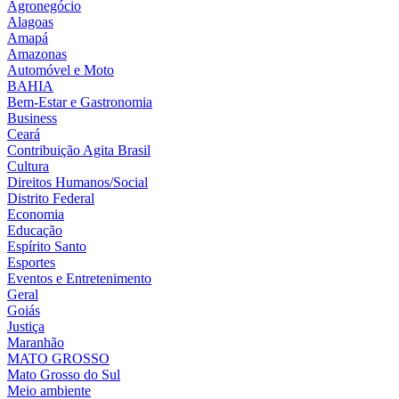
Agronegócio
Alagoas
Amapá
Amazonas
Automóvel e Moto
BAHIA
Bem-Estar e Gastronomia
Business
Ceará
Contribuição Agita Brasil
Cultura
Direitos Humanos/Social
Distrito Federal
Economia
Educação
Espírito Santo
Esportes
Eventos e Entretenimento
Geral
Goiás
Justiça
Maranhão
MATO GROSSO
Mato Grosso do Sul
Meio ambiente