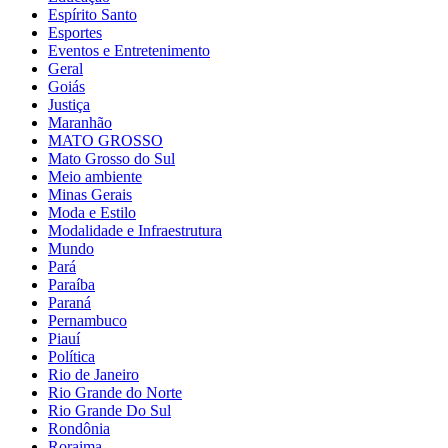
Espírito Santo
Esportes
Eventos e Entretenimento
Geral
Goiás
Justiça
Maranhão
MATO GROSSO
Mato Grosso do Sul
Meio ambiente
Minas Gerais
Moda e Estilo
Modalidade e Infraestrutura
Mundo
Pará
Paraíba
Paraná
Pernambuco
Piauí
Política
Rio de Janeiro
Rio Grande do Norte
Rio Grande Do Sul
Rondônia
Roraima