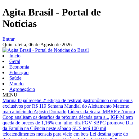
Agita Brasil - Portal de
Notícias
Entrar
Quinta-feira,
06 de Agosto de 2026
Início
Geral
Economia
Educação
Saúde
Mundo
Agronegócio
MENU
Marina Itajaí recebe 2ª edição de festival gastronômico com menus
exclusivos por R$ 119
Semana Mundial do Aleitamento Materno
marca início do Agosto Dourado
Líderes da Seara, MBRF e Aurora
Coop analisam os desafios da próxima década para a...
IGP-M tem
queda de preços de 1,16% em julho, diz FGV
SBPC promove Dia
da Família na Ciência neste sábado
SUS terá 100 mil
teleatendimentos mensais para vício em bets
Lei destina parte do