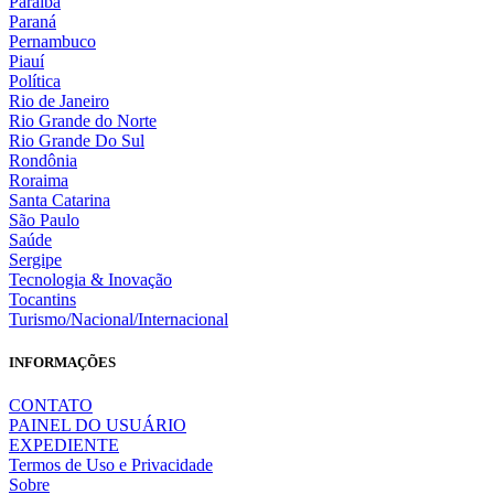
Paraíba
Paraná
Pernambuco
Piauí
Política
Rio de Janeiro
Rio Grande do Norte
Rio Grande Do Sul
Rondônia
Roraima
Santa Catarina
São Paulo
Saúde
Sergipe
Tecnologia & Inovação
Tocantins
Turismo/Nacional/Internacional
INFORMAÇÕES
CONTATO
PAINEL DO USUÁRIO
EXPEDIENTE
Termos de Uso e Privacidade
Sobre