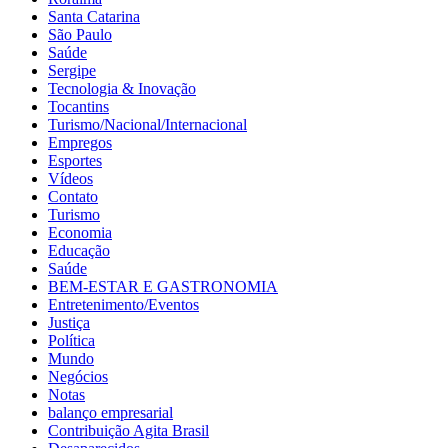
Santa Catarina
São Paulo
Saúde
Sergipe
Tecnologia & Inovação
Tocantins
Turismo/Nacional/Internacional
Empregos
Esportes
Vídeos
Contato
Turismo
Economia
Educação
Saúde
BEM-ESTAR E GASTRONOMIA
Entretenimento/Eventos
Justiça
Política
Mundo
Negócios
Notas
balanço empresarial
Contribuição Agita Brasil