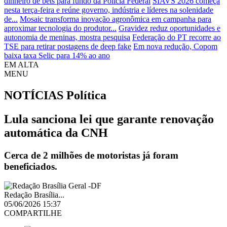
dinheiro de bets para fundo da Polícia Federal
SIAVS 2026 começa
nesta terça-feira e reúne governo, indústria e líderes na solenidade
de...
Mosaic transforma inovação agronômica em campanha para
aproximar tecnologia do produtor...
Gravidez reduz oportunidades e
autonomia de meninas, mostra pesquisa
Federação do PT recorre ao
TSE para retirar postagens de deep fake
Em nova redução, Copom
baixa taxa Selic para 14% ao ano
EM ALTA
MENU
NOTÍCIAS
Política
Lula sanciona lei que garante renovação
automática da CNH
Cerca de 2 milhões de motoristas já foram
beneficiados.
Redação Brasília...
05/06/2026 15:37
COMPARTILHE