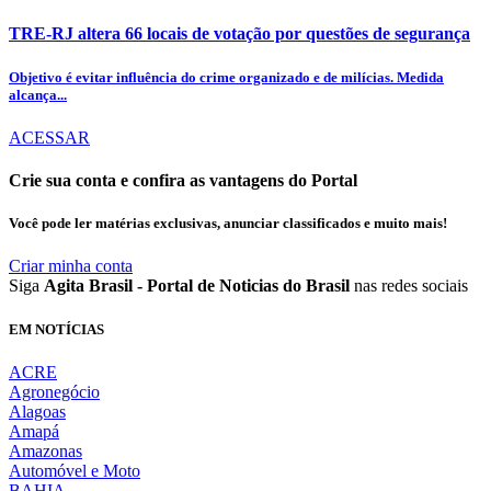
TRE-RJ altera 66 locais de votação por questões de segurança
Objetivo é evitar influência do crime organizado e de milícias. Medida
alcança...
ACESSAR
Crie sua conta e confira as vantagens do Portal
Você pode ler matérias exclusivas, anunciar classificados e muito mais!
Criar minha conta
Siga
Agita Brasil - Portal de Noticias do Brasil
nas redes sociais
EM NOTÍCIAS
ACRE
Agronegócio
Alagoas
Amapá
Amazonas
Automóvel e Moto
BAHIA