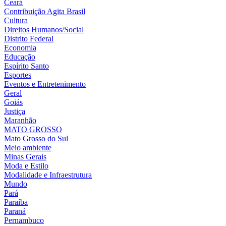
Ceará
Contribuição Agita Brasil
Cultura
Direitos Humanos/Social
Distrito Federal
Economia
Educação
Espírito Santo
Esportes
Eventos e Entretenimento
Geral
Goiás
Justiça
Maranhão
MATO GROSSO
Mato Grosso do Sul
Meio ambiente
Minas Gerais
Moda e Estilo
Modalidade e Infraestrutura
Mundo
Pará
Paraíba
Paraná
Pernambuco