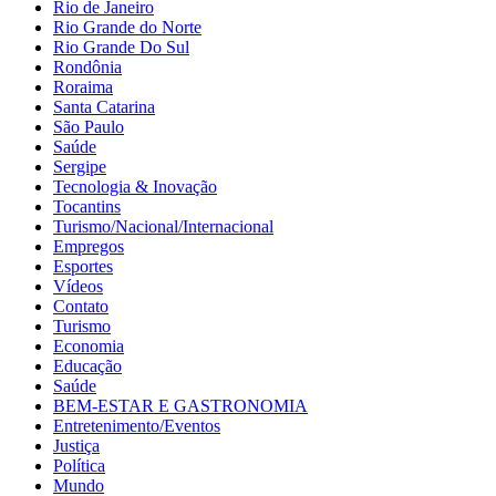
Rio de Janeiro
Rio Grande do Norte
Rio Grande Do Sul
Rondônia
Roraima
Santa Catarina
São Paulo
Saúde
Sergipe
Tecnologia & Inovação
Tocantins
Turismo/Nacional/Internacional
Empregos
Esportes
Vídeos
Contato
Turismo
Economia
Educação
Saúde
BEM-ESTAR E GASTRONOMIA
Entretenimento/Eventos
Justiça
Política
Mundo