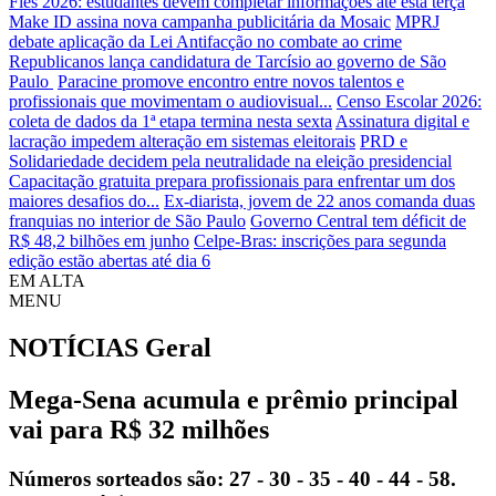
Fies 2026: estudantes devem completar informações até esta terça
Make ID assina nova campanha publicitária da Mosaic
MPRJ
debate aplicação da Lei Antifacção no combate ao crime
Republicanos lança candidatura de Tarcísio ao governo de São
Paulo
Paracine promove encontro entre novos talentos e
profissionais que movimentam o audiovisual...
Censo Escolar 2026:
coleta de dados da 1ª etapa termina nesta sexta
Assinatura digital e
lacração impedem alteração em sistemas eleitorais
PRD e
Solidariedade decidem pela neutralidade na eleição presidencial
Capacitação gratuita prepara profissionais para enfrentar um dos
maiores desafios do...
Ex-diarista, jovem de 22 anos comanda duas
franquias no interior de São Paulo
Governo Central tem déficit de
R$ 48,2 bilhões em junho
Celpe-Bras: inscrições para segunda
edição estão abertas até dia 6
EM ALTA
MENU
NOTÍCIAS
Geral
Mega-Sena acumula e prêmio principal
vai para R$ 32 milhões
Números sorteados são: 27 - 30 - 35 - 40 - 44 - 58.