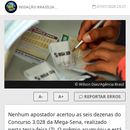
07/07/2026 23:37
REDAÇÃO BRASÍLIA...
© Wilson Dias/Agência Brasil
A-
A+
REPORTAR ERROS
Nenhum apostador acertou as seis dezenas do
Concurso 3.028 da Mega-Sena, realizado
nesta terça-feira (7). O prêmio acumulou e está