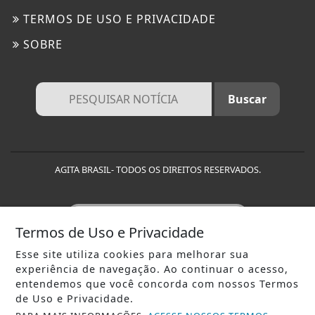
TERMOS DE USO E PRIVACIDADE
SOBRE
AGITA BRASIL- TODOS OS DIREITOS RESERVADOS.
Termos de Uso e Privacidade
(Responsabilidade pelo conteúdo) As ideias e opiniões
Esse site utiliza cookies para melhorar sua
expressas em cada matéria publicada são de exclusiva
experiência de navegação. Ao continuar o acesso,
responsabilidade do autor, não refletindo,
entendemos que você concorda com nossos Termos
necessariamente, as opiniões do editor. Cada jornalista é
de Uso e Privacidade.