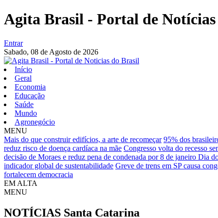
Agita Brasil - Portal de Notícias
Entrar
Sabado,
08 de Agosto de 2026
Início
Geral
Economia
Educação
Saúde
Mundo
Agronegócio
MENU
Mais do que construir edifícios, a arte de recomeçar
95% dos brasileir
reduz risco de doença cardíaca na mãe
Congresso volta do recesso se
decisão de Moraes e reduz pena de condenada por 8 de janeiro
Dia do
indicador global de sustentabilidade
Greve de trens em SP causa cong
fortalecem democracia
EM ALTA
MENU
NOTÍCIAS
Santa Catarina