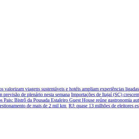
os valorizam viagens sustentáveis e hotéis ampliam experiências ligadas 
m previsão de plenário nesta semana
Importações de Itajaí (SC) cresce
s Pais: Bistrô da Pousada Estaleiro Guest House reúne gastronomia auto
estionamento de mais de 2 mil km
RJ: quase 13 milhões de eleitores es