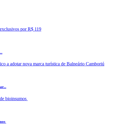
..
r...
umos