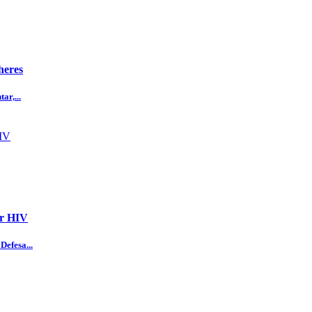
heres
ar,...
ir HIV
Defesa...