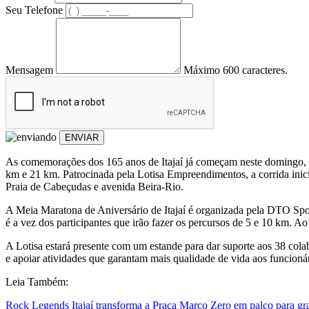
Seu Telefone
Mensagem
Máximo 600 caracteres.
ENVIAR
As comemorações dos 165 anos de Itajaí já começam neste domingo, d
km e 21 km. Patrocinada pela Lotisa Empreendimentos, a corrida inicia
Praia de Cabeçudas e avenida Beira-Rio.
A Meia Maratona de Aniversário de Itajaí é organizada pela DTO Sport
é a vez dos participantes que irão fazer os percursos de 5 e 10 km. Ao
A Lotisa estará presente com um estande para dar suporte aos 38 colab
e apoiar atividades que garantam mais qualidade de vida aos funcionár
Leia Também:
Rock Legends Itajaí transforma a Praça Marco Zero em palco para gra