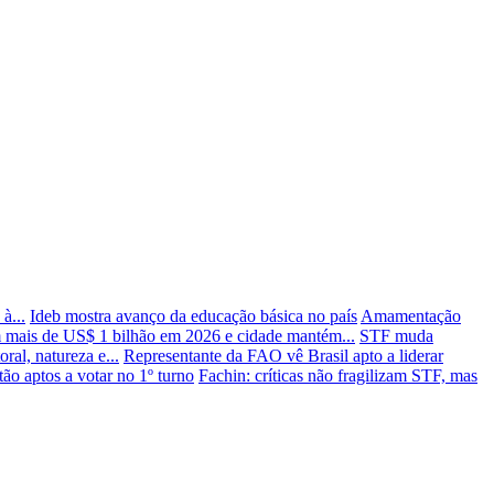
à...
Ideb mostra avanço da educação básica no país
Amamentação
m mais de US$ 1 bilhão em 2026 e cidade mantém...
STF muda
ral, natureza e...
Representante da FAO vê Brasil apto a liderar
tão aptos a votar no 1º turno
Fachin: críticas não fragilizam STF, mas