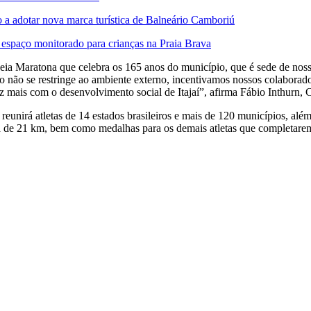
 a adotar nova marca turística de Balneário Camboriú
espaço monitorado para crianças na Praia Brava
Meia Maratona que celebra os 165 anos do município, que é sede de noss
o não se restringe ao ambiente externo, incentivamos nossos colaborado
vez mais com o desenvolvimento social de Itajaí”, afirma Fábio Inthur
eunirá atletas de 14 estados brasileiros e mais de 120 municípios, alé
ia de 21 km, bem como medalhas para os demais atletas que completare