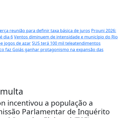
erça reunião para definir taxa básica de juros
Prouni 2026:
é dia 6
Ventos diminuem de intensidade e município do Rio
e jogos de azar
SUS terá 100 mil teleatendimentos
o faz Goiás ganhar protagonismo na expansão das
 multa
on incentivou a população a
omissão Parlamentar de Inquérito