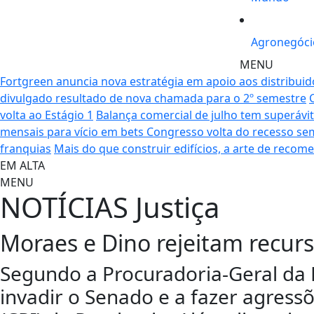
Agronegóci
MENU
Fortgreen anuncia nova estratégia em apoio aos distribuid
divulgado resultado de nova chamada para o 2º semestre
volta ao Estágio 1
Balança comercial de julho tem superávit
mensais para vício em bets
Congresso volta do recesso se
franquias
Mais do que construir edifícios, a arte de recom
EM ALTA
MENU
NOTÍCIAS
Justiça
Moraes e Dino rejeitam recurs
Segundo a Procuradoria-Geral da R
invadir o Senado e a fazer agress