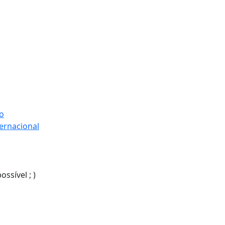
o
ernacional
sível ; )