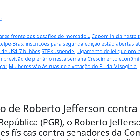
o
ores frente aos desafios do mercado...
Copom inicia nesta t
Celpe-Bras: inscrições para segunda edição estão abertas at
 de US$ 7 bilhões
STF suspende julgamento de lei que proíb
m previsão de plenário nesta semana
Crescimento econômic
eçar
Mulheres vão às ruas pela votação do PL da Misoginia
o de Roberto Jefferson contra
epública (PGR), o Roberto Jeffers
ões físicas contra senadores da C