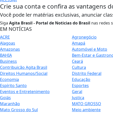
Crie sua conta e confira as vantagens d
Você pode ler matérias exclusivas, anunciar clas
Siga
Agita Brasil - Portal de Noticias do Brasil
nas redes s
EM NOTÍCIAS
ACRE
Agronegócio
Alagoas
Amapá
Amazonas
Automóvel e Moto
BAHIA
Bem-Estar e Gastron
Business
Ceará
Contribuição Agita Brasil
Cultura
Direitos Humanos/Social
Distrito Federal
Economia
Educação
Espírito Santo
Esportes
Eventos e Entretenimento
Geral
Goiás
Justiça
Maranhão
MATO GROSSO
Mato Grosso do Sul
Meio ambiente