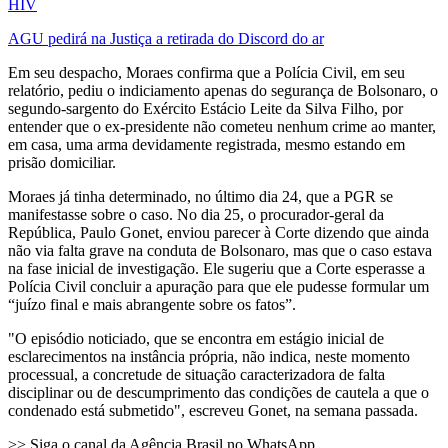
HIV
AGU pedirá na Justiça a retirada do Discord do ar
Em seu despacho, Moraes confirma que a Polícia Civil, em seu
relatório, pediu o indiciamento apenas do segurança de Bolsonaro, o
segundo-sargento do Exército Estácio Leite da Silva Filho, por
entender que o ex-presidente não cometeu nenhum crime ao manter,
em casa, uma arma devidamente registrada, mesmo estando em
prisão domiciliar.
Moraes já tinha determinado, no último dia 24, que a PGR se
manifestasse sobre o caso. No dia 25, o procurador-geral da
República, Paulo Gonet, enviou parecer à Corte dizendo que ainda
não via falta grave na conduta de Bolsonaro, mas que o caso estava
na fase inicial de investigação. Ele sugeriu que a Corte esperasse a
Polícia Civil concluir a apuração para que ele pudesse formular um
“juízo final e mais abrangente sobre os fatos”.
"O episódio noticiado, que se encontra em estágio inicial de
esclarecimentos na instância própria, não indica, neste momento
processual, a concretude de situação caracterizadora de falta
disciplinar ou de descumprimento das condições de cautela a que o
condenado está submetido", escreveu Gonet, na semana passada.
>> Siga o canal da Agência Brasil no WhatsApp