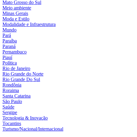
Mato Grosso do Sul
Meio ambiente
Minas Gerais
Moda e Estilo
Modalidade e Infraestrutura
Mundo
Pará
Paraíba
Paraná
Pernambuco
Piauí
Política
Rio de Janeiro
Rio Grande do Norte
Rio Grande Do Sul
Rondônia
Roraima
Santa Catarina
São Paulo
Saúde
Sergipe
Tecnologia & Inovação
Tocantins
Turismo/Nacional/Internacional