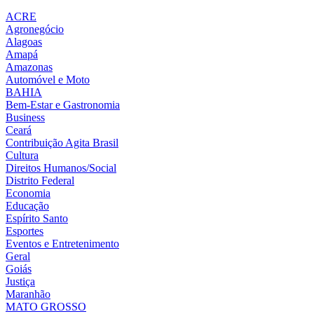
ACRE
Agronegócio
Alagoas
Amapá
Amazonas
Automóvel e Moto
BAHIA
Bem-Estar e Gastronomia
Business
Ceará
Contribuição Agita Brasil
Cultura
Direitos Humanos/Social
Distrito Federal
Economia
Educação
Espírito Santo
Esportes
Eventos e Entretenimento
Geral
Goiás
Justiça
Maranhão
MATO GROSSO