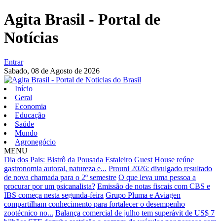
Agita Brasil - Portal de
Notícias
Entrar
Sabado,
08 de Agosto de 2026
Início
Geral
Economia
Educação
Saúde
Mundo
Agronegócio
MENU
Dia dos Pais: Bistrô da Pousada Estaleiro Guest House reúne
gastronomia autoral, natureza e...
Prouni 2026: divulgado resultado
de nova chamada para o 2º semestre
O que leva uma pessoa a
procurar por um psicanalista?
Emissão de notas fiscais com CBS e
IBS começa nesta segunda-feira
Grupo Pluma e Aviagen
compartilham conhecimento para fortalecer o desempenho
zootécnico no...
Balança comercial de julho tem superávit de US$ 7