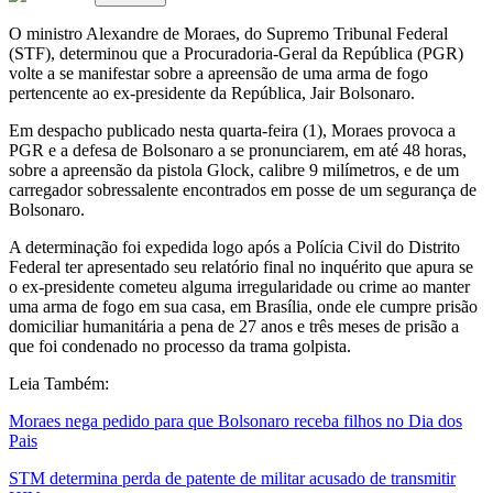
O ministro Alexandre de Moraes, do Supremo Tribunal Federal
(STF), determinou que a Procuradoria-Geral da República (PGR)
volte a se manifestar sobre a apreensão de uma arma de fogo
pertencente ao ex-presidente da República, Jair Bolsonaro.
Em despacho publicado nesta quarta-feira (1), Moraes provoca a
PGR e a defesa de Bolsonaro a se pronunciarem, em até 48 horas,
sobre a apreensão da pistola Glock, calibre 9 milímetros, e de um
carregador sobressalente encontrados em posse de um segurança de
Bolsonaro.
A determinação foi expedida logo após a Polícia Civil do Distrito
Federal ter apresentado seu relatório final no inquérito que apura se
o ex-presidente cometeu alguma irregularidade ou crime ao manter
uma arma de fogo em sua casa, em Brasília, onde ele cumpre prisão
domiciliar humanitária a pena de 27 anos e três meses de prisão a
que foi condenado no processo da trama golpista.
Leia Também:
Moraes nega pedido para que Bolsonaro receba filhos no Dia dos
Pais
STM determina perda de patente de militar acusado de transmitir