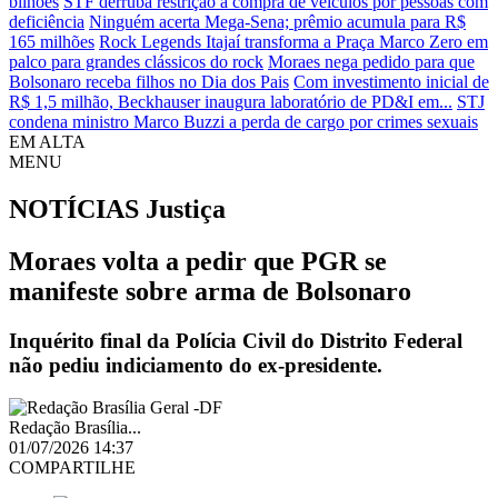
bilhões
STF derruba restrição a compra de veículos por pessoas com
deficiência
Ninguém acerta Mega-Sena; prêmio acumula para R$
165 milhões
Rock Legends Itajaí transforma a Praça Marco Zero em
palco para grandes clássicos do rock
Moraes nega pedido para que
Bolsonaro receba filhos no Dia dos Pais
Com investimento inicial de
R$ 1,5 milhão, Beckhauser inaugura laboratório de PD&I em...
STJ
condena ministro Marco Buzzi a perda de cargo por crimes sexuais
EM ALTA
MENU
NOTÍCIAS
Justiça
Moraes volta a pedir que PGR se
manifeste sobre arma de Bolsonaro
Inquérito final da Polícia Civil do Distrito Federal
não pediu indiciamento do ex-presidente.
Redação Brasília...
01/07/2026 14:37
COMPARTILHE