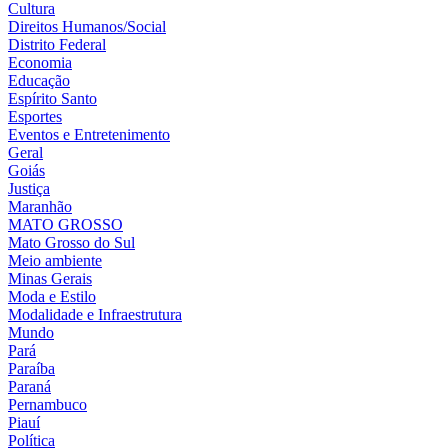
Cultura
Direitos Humanos/Social
Distrito Federal
Economia
Educação
Espírito Santo
Esportes
Eventos e Entretenimento
Geral
Goiás
Justiça
Maranhão
MATO GROSSO
Mato Grosso do Sul
Meio ambiente
Minas Gerais
Moda e Estilo
Modalidade e Infraestrutura
Mundo
Pará
Paraíba
Paraná
Pernambuco
Piauí
Política