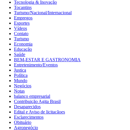
Tecnologia & Inovação
Tocantins
Turismo/Nacional/Internacional
Empregos
Esportes
Vídeos
Contato
Turismo
Economia
Educação
Saúde
BEM-ESTAR E GASTRONOMIA
Entretenimento/Eventos
Justiça
Política
Mundo
Negócios
Notas
balanço empresarial
Contribuição Agita Brasil
Desaparecidos
Edital e Aviso de licitaçãoes
Esclarecimentos
Obituário
Agronegócio