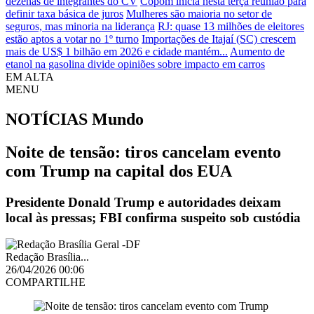
dezenas de integrantes do CV
Copom inicia nesta terça reunião para
definir taxa básica de juros
Mulheres são maioria no setor de
seguros, mas minoria na liderança
RJ: quase 13 milhões de eleitores
estão aptos a votar no 1º turno
Importações de Itajaí (SC) crescem
mais de US$ 1 bilhão em 2026 e cidade mantém...
Aumento de
etanol na gasolina divide opiniões sobre impacto em carros
EM ALTA
MENU
NOTÍCIAS
Mundo
Noite de tensão: tiros cancelam evento
com Trump na capital dos EUA
Presidente Donald Trump e autoridades deixam
local às pressas; FBI confirma suspeito sob custódia
Redação Brasília...
26/04/2026 00:06
COMPARTILHE