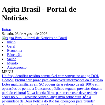
Agita Brasil - Portal de
Notícias
Entrar
Sabado,
08 de Agosto de 2026
Início
Geral
Economia
Educação
Saúde
Mundo
Agronegócio
MENU
Unifesp identifica resíduo compatível com sangue no antigo DOI-
Codi/SP
Prouni abre prazo para comprovar informações da inscrição
Lotes multifamiliares em SC podem gerar retorno de até 100% em
operações de permuta
Concursos públicos seguem previstos durante
período eleitoral
Nova lei cria filtros para recursos e deve reduzir
ações no STJ
Carolaine Aragão lança livro sobre cura, fé e a
paternidade de Deus
Polícia do Rio faz operações para prender