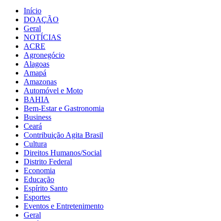
Início
DOAÇÃO
Geral
NOTÍCIAS
ACRE
Agronegócio
Alagoas
Amapá
Amazonas
Automóvel e Moto
BAHIA
Bem-Estar e Gastronomia
Business
Ceará
Contribuição Agita Brasil
Cultura
Direitos Humanos/Social
Distrito Federal
Economia
Educação
Espírito Santo
Esportes
Eventos e Entretenimento
Geral