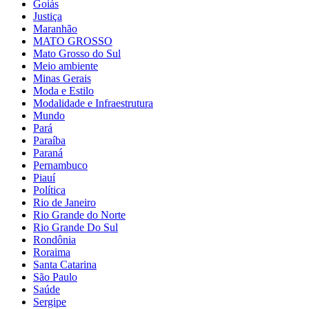
Goiás
Justiça
Maranhão
MATO GROSSO
Mato Grosso do Sul
Meio ambiente
Minas Gerais
Moda e Estilo
Modalidade e Infraestrutura
Mundo
Pará
Paraíba
Paraná
Pernambuco
Piauí
Política
Rio de Janeiro
Rio Grande do Norte
Rio Grande Do Sul
Rondônia
Roraima
Santa Catarina
São Paulo
Saúde
Sergipe