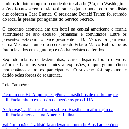
Unidos foi interrompido na noite deste sábado (25), em Washington,
após disparos serem ouvidos durante o jantar anual com jornalistas
que cobrem a Casa Branca. O presidente
Donald Trump
foi retirado
do local às pressas por agentes do Serviço Secreto.
O encontro acontecia em um hotel na capital americana e reunia
autoridades de alto escalão, jornalistas e convidados. Entre os
presentes estavam o vice-presidente
J.D. Vance
, a primeira-
dama
Melania Trump
e o secretário de Estado
Marco Rubio
. Todos
foram levados em segurança e não há registro de feridos.
Segundo relatos de testemunhas, vários disparos foram ouvidos,
além de barulhos semelhantes a explosões, o que gerou pânico
momentâneo entre os participantes. O suspeito foi rapidamente
detido pelas forças de segurança.
Leia Também:
De olho nos EUA: por que agências brasileiras de marketing de
influência miram expansão de negócios pros EUA
As (novas) tarifas de Trump sobre o Brasil e a reafirmação da
influência americana na América Latina
Val Guimarães faz história ao levar o nome do Brasil ao cenário