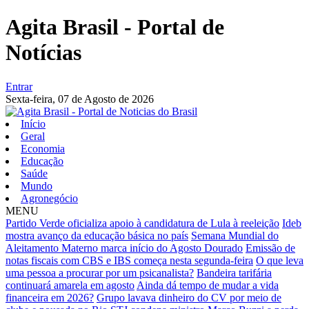
Agita Brasil - Portal de
Notícias
Entrar
Sexta-feira,
07 de Agosto de 2026
Início
Geral
Economia
Educação
Saúde
Mundo
Agronegócio
MENU
Partido Verde oficializa apoio à candidatura de Lula à reeleição
Ideb
mostra avanço da educação básica no país
Semana Mundial do
Aleitamento Materno marca início do Agosto Dourado
Emissão de
notas fiscais com CBS e IBS começa nesta segunda-feira
O que leva
uma pessoa a procurar por um psicanalista?
Bandeira tarifária
continuará amarela em agosto
Ainda dá tempo de mudar a vida
financeira em 2026?
Grupo lavava dinheiro do CV por meio de