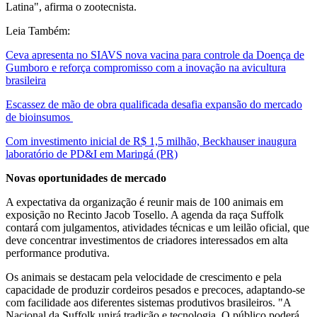
Latina", afirma o zootecnista.
Leia Também:
Ceva apresenta no SIAVS nova vacina para controle da Doença de
Gumboro e reforça compromisso com a inovação na avicultura
brasileira
Escassez de mão de obra qualificada desafia expansão do mercado
de bioinsumos
Com investimento inicial de R$ 1,5 milhão, Beckhauser inaugura
laboratório de PD&I em Maringá (PR)
Novas oportunidades de mercado
A expectativa da organização é reunir mais de 100 animais em
exposição no Recinto Jacob Tosello. A agenda da raça Suffolk
contará com julgamentos, atividades técnicas e um leilão oficial, que
deve concentrar investimentos de criadores interessados em alta
performance produtiva.
Os animais se destacam pela velocidade de crescimento e pela
capacidade de produzir cordeiros pesados e precoces, adaptando-se
com facilidade aos diferentes sistemas produtivos brasileiros. "A
Nacional da Suffolk unirá tradição e tecnologia. O público poderá