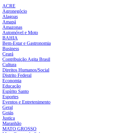
ACRE
Agronegócio
Alagoas
Amapá
Amazonas
Automóvel e Moto
BAHIA
Bem-Estar e Gastronomia
Business
Ceará
Contribuição Agita Brasil
Cultura
Direitos Humanos/Social
Distrito Federal
Economia
Educação
Espírito Santo
Esportes
Eventos e Entretenimento
Geral
Goiás
Justiça
Maranhão
MATO GROSSO