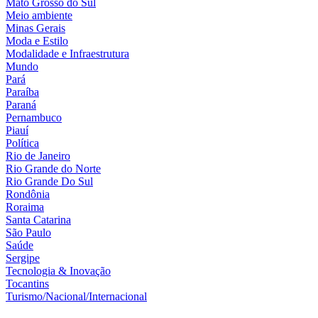
Mato Grosso do Sul
Meio ambiente
Minas Gerais
Moda e Estilo
Modalidade e Infraestrutura
Mundo
Pará
Paraíba
Paraná
Pernambuco
Piauí
Política
Rio de Janeiro
Rio Grande do Norte
Rio Grande Do Sul
Rondônia
Roraima
Santa Catarina
São Paulo
Saúde
Sergipe
Tecnologia & Inovação
Tocantins
Turismo/Nacional/Internacional