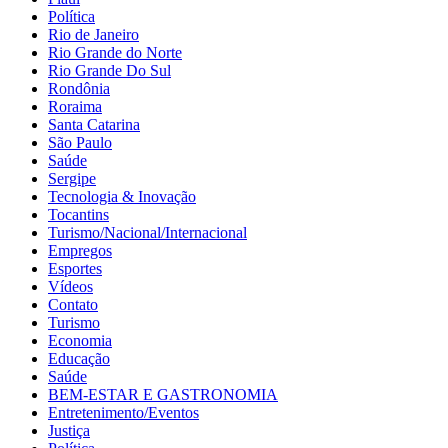
Política
Rio de Janeiro
Rio Grande do Norte
Rio Grande Do Sul
Rondônia
Roraima
Santa Catarina
São Paulo
Saúde
Sergipe
Tecnologia & Inovação
Tocantins
Turismo/Nacional/Internacional
Empregos
Esportes
Vídeos
Contato
Turismo
Economia
Educação
Saúde
BEM-ESTAR E GASTRONOMIA
Entretenimento/Eventos
Justiça