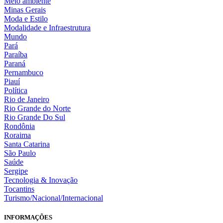
Meio ambiente
Minas Gerais
Moda e Estilo
Modalidade e Infraestrutura
Mundo
Pará
Paraíba
Paraná
Pernambuco
Piauí
Política
Rio de Janeiro
Rio Grande do Norte
Rio Grande Do Sul
Rondônia
Roraima
Santa Catarina
São Paulo
Saúde
Sergipe
Tecnologia & Inovação
Tocantins
Turismo/Nacional/Internacional
INFORMAÇÕES