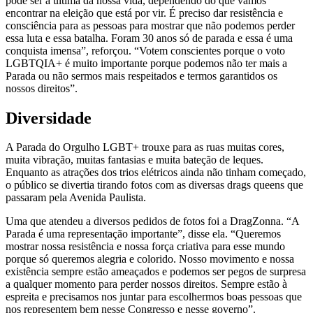
pode ser a última da nossa vida, dependendo do que vamos
encontrar na eleição que está por vir. É preciso dar resistência e
consciência para as pessoas para mostrar que não podemos perder
essa luta e essa batalha. Foram 30 anos só de parada e essa é uma
conquista imensa”, reforçou. “Votem conscientes porque o voto
LGBTQIA+ é muito importante porque podemos não ter mais a
Parada ou não sermos mais respeitados e termos garantidos os
nossos direitos”.
Diversidade
A Parada do Orgulho LGBT+ trouxe para as ruas muitas cores,
muita vibração, muitas fantasias e muita bateção de leques.
Enquanto as atrações dos trios elétricos ainda não tinham começado,
o público se divertia tirando fotos com as diversas drags queens que
passaram pela Avenida Paulista.
Uma que atendeu a diversos pedidos de fotos foi a DragZonna. “A
Parada é uma representação importante”, disse ela. “Queremos
mostrar nossa resistência e nossa força criativa para esse mundo
porque só queremos alegria e colorido. Nosso movimento e nossa
existência sempre estão ameaçados e podemos ser pegos de surpresa
a qualquer momento para perder nossos direitos. Sempre estão à
espreita e precisamos nos juntar para escolhermos boas pessoas que
nos representem bem nesse Congresso e nesse governo”.