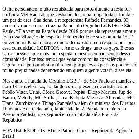
Outra personagem muito requisitada para fotos durante a festa foi
cachorra Mel Radical, que vestia óculos, uma roupa toda colorida e
um par de asas. Sua dona, a recepcionista Rafaela Fernandes, 33
anos, diz que sempre a traz na Parada do Orgulho LGBT+ de São
Paulo. “Ela vem na Parada desde 2019 porque ela representa amor e
toda essa vibração de respeito, independente de sexo ou religião. Já
eu venho na Parada porque quero demonstrar meu respeito por toda
essa comunidade LGBTQIA+. Amo as drags, amo os gays. E estas
são as pessoas que mais me respeitam mesmo eu não sendo dessa
comunidade. Por isso temos que votar com muita consciência e
segurança e pensar nisso muito bem porque essas pessoas podem ser
muito prejudicadas dependendo em quem a gente votar”, disse ela.
Neste ano, a Parada do Orgulho LGBT+ de São Paulo se manifesta
com 14 trios elétricos, contando com a presença de artistas como
Pabllo Vittar, Urias, Gloria Groove, Pepita, Diego Martins, Jup do
Bairro, Melody, MC Soffia, Isma, Katy da Voz e As Abusadas, MC
Trans, Zumbicore e Thiago Pantaleão, além da ministra dos Direitos
Humanos e da Cidadania, Janine Mello. A Parada tem início na
Avenida Paulista, mas seguirá em caminhada até a Praça da
República.
FONTE/CRÉDITOS:
Elaine Patricia Cruz – Repórter da Agência
Brasil