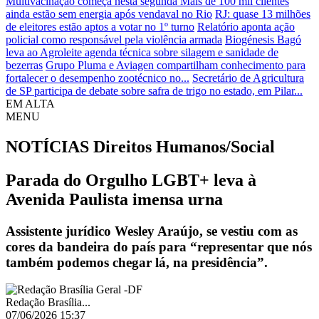
Multivacinação começa nesta segunda
Mais de 100 mil clientes
ainda estão sem energia após vendaval no Rio
RJ: quase 13 milhões
de eleitores estão aptos a votar no 1º turno
Relatório aponta ação
policial como responsável pela violência armada
Biogénesis Bagó
leva ao Agroleite agenda técnica sobre silagem e sanidade de
bezerras
Grupo Pluma e Aviagen compartilham conhecimento para
fortalecer o desempenho zootécnico no...
Secretário de Agricultura
de SP participa de debate sobre safra de trigo no estado, em Pilar...
EM ALTA
MENU
NOTÍCIAS
Direitos Humanos/Social
Parada do Orgulho LGBT+ leva à
Avenida Paulista imensa urna
Assistente jurídico Wesley Araújo, se vestiu com as
cores da bandeira do país para “representar que nós
também podemos chegar lá, na presidência”.
Redação Brasília...
07/06/2026 15:37