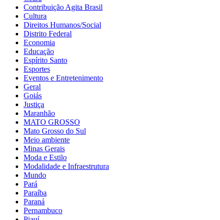
Contribuição Agita Brasil
Cultura
Direitos Humanos/Social
Distrito Federal
Economia
Educação
Espírito Santo
Esportes
Eventos e Entretenimento
Geral
Goiás
Justiça
Maranhão
MATO GROSSO
Mato Grosso do Sul
Meio ambiente
Minas Gerais
Moda e Estilo
Modalidade e Infraestrutura
Mundo
Pará
Paraíba
Paraná
Pernambuco
Piauí