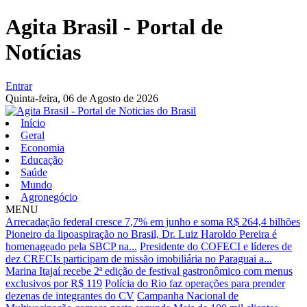
Agita Brasil - Portal de
Notícias
Entrar
Quinta-feira,
06 de Agosto de 2026
Início
Geral
Economia
Educação
Saúde
Mundo
Agronegócio
MENU
Arrecadação federal cresce 7,7% em junho e soma R$ 264,4 bilhões
Pioneiro da lipoaspiração no Brasil, Dr. Luiz Haroldo Pereira é
homenageado pela SBCP na...
Presidente do COFECI e líderes de
dez CRECIs participam de missão imobiliária no Paraguai a...
Marina Itajaí recebe 2ª edição de festival gastronômico com menus
exclusivos por R$ 119
Polícia do Rio faz operações para prender
dezenas de integrantes do CV
Campanha Nacional de