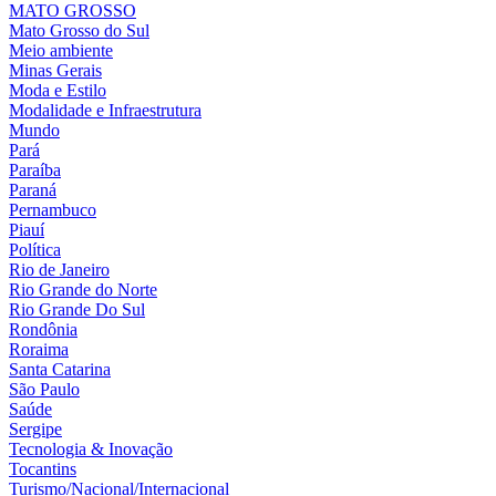
MATO GROSSO
Mato Grosso do Sul
Meio ambiente
Minas Gerais
Moda e Estilo
Modalidade e Infraestrutura
Mundo
Pará
Paraíba
Paraná
Pernambuco
Piauí
Política
Rio de Janeiro
Rio Grande do Norte
Rio Grande Do Sul
Rondônia
Roraima
Santa Catarina
São Paulo
Saúde
Sergipe
Tecnologia & Inovação
Tocantins
Turismo/Nacional/Internacional