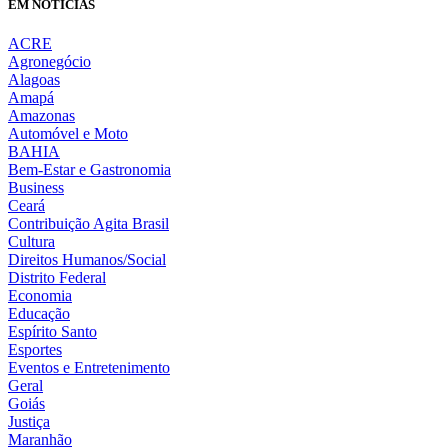
EM NOTÍCIAS
ACRE
Agronegócio
Alagoas
Amapá
Amazonas
Automóvel e Moto
BAHIA
Bem-Estar e Gastronomia
Business
Ceará
Contribuição Agita Brasil
Cultura
Direitos Humanos/Social
Distrito Federal
Economia
Educação
Espírito Santo
Esportes
Eventos e Entretenimento
Geral
Goiás
Justiça
Maranhão