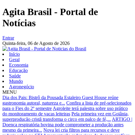
Agita Brasil - Portal de
Notícias
Entrar
Quinta-feira,
06 de Agosto de 2026
Início
Geral
Economia
Educação
Saúde
Mundo
Agronegócio
MENU
Dia dos Pais: Bistrô da Pousada Estaleiro Guest House reúne
gastronomia autoral, natureza e...
Confira a lista de pré-selecionados
para o Fies do 2º semestre
Agroleite terá palestra sobre uso prático
do monitoramento de vacas leiteiras
Pela primeira vez em Goiânia,
superprodução cristã transforma o circo em palco de fé,...
ARTIGO |
Doença respiratória bovina pode comprometer a produção antes
mesmo da primeira...
Nova lei cria filtros para recursos e deve