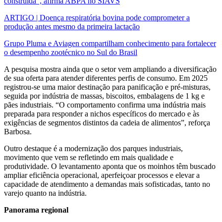
construída", afirma ABPA no SIAVS
ARTIGO | Doença respiratória bovina pode comprometer a
produção antes mesmo da primeira lactação
Grupo Pluma e Aviagen compartilham conhecimento para fortalecer
o desempenho zootécnico no Sul do Brasil
A pesquisa mostra ainda que o setor vem ampliando a diversificação
de sua oferta para atender diferentes perfis de consumo. Em 2025
registrou-se uma maior destinação para panificação e pré-misturas,
seguida por indústria de massas, biscoitos, embalagens de 1 kg e
pães industriais. “O comportamento confirma uma indústria mais
preparada para responder a nichos específicos do mercado e às
exigências de segmentos distintos da cadeia de alimentos”, reforça
Barbosa.
Outro destaque é a modernização dos parques industriais,
movimento que vem se refletindo em mais qualidade e
produtividade. O levantamento aponta que os moinhos têm buscado
ampliar eficiência operacional, aperfeiçoar processos e elevar a
capacidade de atendimento a demandas mais sofisticadas, tanto no
varejo quanto na indústria.
Panorama regional