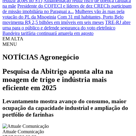
reduzir ações no STJ
Amamentação reduz risco de doença cardíaca
na mãe
Presidente do COFECI e líderes de dez CRECIs participam
de missão imobiliária no Paraguai a...
Mulheres vão às ruas pela
votação do PL da Misoginia
Com 31 mil habitantes, Porto Belo
movimenta R$ 2,5 bilhões em imóveis em seis meses
TRE-RJ abre
urna para o público e defende segurança do voto eletrônico
Bandeira tarifária continuará amarela em agosto
EM ALTA
MENU
NOTÍCIAS
Agronegócio
Pesquisa da Abitrigo aponta alta na
moagem de trigo e indústria mais
eficiente em 2025
Levantamento mostra avanço do consumo, maior
ocupação da capacidade industrial e ampliação do
portfólio de farinhas
Attuale Comunicação