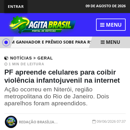
09 DE AGOSTO DE 2026
ENTRAR
MENU
MENU
TEM GANHADOR E PRÊMIO SOBE PARA R$ 150 MILHÕES
C
NOTÍCIAS
GERAL
1 MIN DE LEITURA
PF apreende celulares para coibir
violência infantojuvenil na internet
Ação ocorreu em Niterói, região
metropolitana do Rio de Janeiro. Dois
aparelhos foram apreendidos.
09/06/2026 07:37
REDAÇÃO BRASÍLIA...